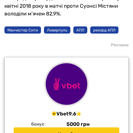
квітні 2018 року в матчі проти Суонсі Містяни
володіли м’ячем 82,9%.
Манчестер Сити
Ливерпуль
АПЛ
рекорд АПЛ
Реклама
Vbet
9.6
5000 грн
бонус