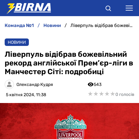
команда №1
новини
Ліверпуль відібрав божевільний рекорд англійської Прем’єр-ліги в Манчестер Сіті: подробиці
НОВИНИ
НОВИНИ
АНАЛІТИКА
Ліверпуль відібрав божевільний
рекорд англійської Прем’єр-ліги в
ІНТЕРВ'Ю
Манчестер Сіті: подробиці
РІЗНЕ
Олександр Кудря
543
★
★
★
★
★
★
★
★
★
★
0 голосів
5 квітня 2024, 11:38
БУКМЕКЕРИ