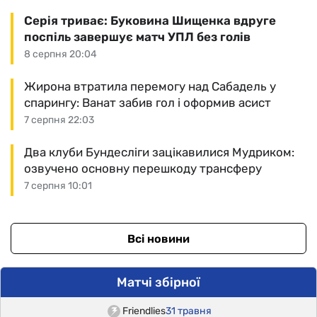
Серія триває: Буковина Шищенка вдруге
поспіль завершує матч УПЛ без голів
8 серпня 20:04
Жирона втратила перемогу над Сабадель у
спарингу: Ванат забив гол і оформив асист
7 серпня 22:03
Два клуби Бундесліги зацікавилися Мудриком:
озвучено основну перешкоду трансферу
7 серпня 10:01
Всі новини
Матчі збірної
Friendlies
31 травня