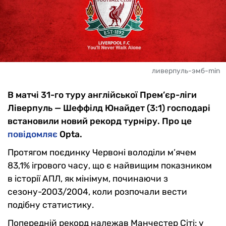
ливерпуль-эмб-min
В матчі 31-го туру англійської Прем’єр-ліги
Ліверпуль — Шеффілд Юнайдет (3:1) господарі
встановили новий рекорд турніру. Про це
повідомляє
Opta.
Протягом поєдинку Червоні володіли м’ячем
83,1% ігрового часу, що є найвищим показником
в історії АПЛ, як мінімум, починаючи з
сезону-2003/2004, коли розпочали вести
подібну статистику.
Попередній рекорд належав Манчестер Сіті: у