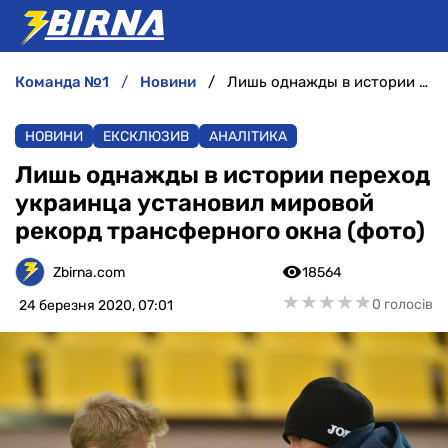
команда №1
новини
Лишь однажды в истории переход украинца установил мировой рекорд трансферного окна (фото)
НОВИНИ
НОВИНИ
ЕКСКЛЮЗИВ
АНАЛІТИКА
АНАЛІТИКА
Лишь однажды в истории переход
украинца установил мировой
ІНТЕРВ'Ю
рекорд трансферного окна (фото)
РІЗНЕ
Zbirna.com
18564
★
★
★
★
★
★
★
★
★
★
0 голосів
24 березня 2020, 07:01
БУКМЕКЕРИ