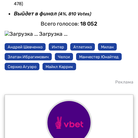
478)
Выйдет в финал
(4%, 810 Votes)
Всего голосов:
18 052
Загрузка ...
Андрей Шевченко
Интер
Атлетико
Милан
Златан Ибрагимович
Челси
Манчестер Юнайтед
Серхио Агуэро
Майкл Каррик
Реклама