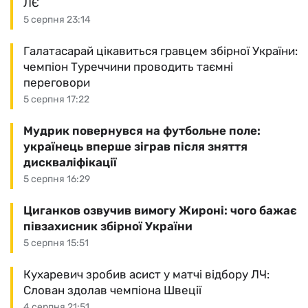
ЛЄ
5 серпня 23:14
Галатасарай цікавиться гравцем збірної України:
чемпіон Туреччини проводить таємні
переговори
5 серпня 17:22
Мудрик повернувся на футбольне поле:
українець вперше зіграв після зняття
дискваліфікації
5 серпня 16:29
Циганков озвучив вимогу Жироні: чого бажає
півзахисник збірної України
5 серпня 15:51
Кухаревич зробив асист у матчі відбору ЛЧ:
Слован здолав чемпіона Швеції
4 серпня 21:51