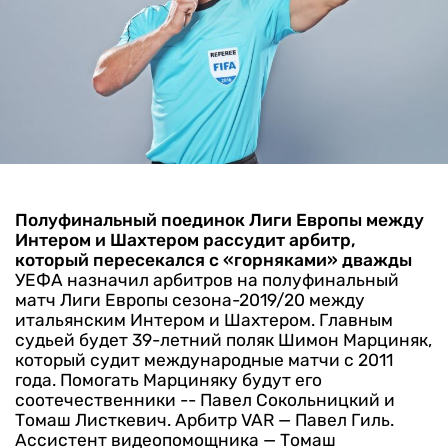
Полуфинальный поединок Лиги Европы между
Интером и Шахтером рассудит арбитр,
который пересекался с «горняками» дважды
УЕФА назначил арбитров на полуфинальный
матч Лиги Европы сезона-2019/20 между
итальянским Интером и Шахтером.
Главным
судьей будет 39-летний поляк Шимон Марциняк,
который судит международные матчи с 2011
года. Помогать Марциняку будут его
соотечественники -- Павел Сокольницкий и
Томаш Листкевич. Арбитр VAR — Павел Гиль.
Ассистент видеопомощника — Томаш