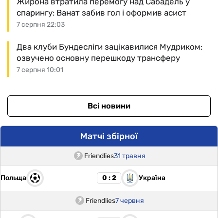
Жирона втратила перемогу над Сабадель у
спарингу: Ванат забив гол і оформив асист
7 серпня 22:03
Два клуби Бундесліги зацікавилися Мудриком:
озвучено основну перешкоду трансферу
7 серпня 10:01
Всі новини
Матчі збірної
Friendlies
31 травня
Польща
Україна
0 : 2
Friendlies
7 червня