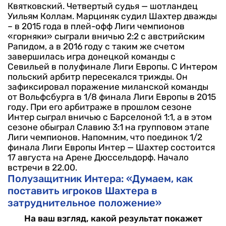
Квятковский. Четвертый судья — шотландец
Уильям Коллам.
Марциняк судил Шахтер дважды
– в 2015 года в плей-офф Лиги чемпионов
«горняки» сыграли вничью 2:2 с австрийским
Рапидом, а в 2016 году с таким же счетом
завершилась игра донецкой команды с
Севильей в полуфинале Лиги Европы.
С Интером
польский арбитр пересекался трижды. Он
зафиксировал поражение миланской команды
от Вольфсбурга в 1/8 финала Лиги Европы в 2015
году. При его арбитраже в прошлом сезоне
Интер сыграл вничью с Барселоной 1:1, а в этом
сезоне обыграл Славию 3:1 на групповом этапе
Лиги чемпионов.
Напомним, что поединок 1/2
финала Лиги Европы Интер — Шахтер состоится
17 августа на Арене Дюссельдорф. Начало
встречи в 22.00.
Полузащитник Интера: «Думаем, как
поставить игроков Шахтера в
затруднительное положение»
На ваш взгляд, какой результат покажет