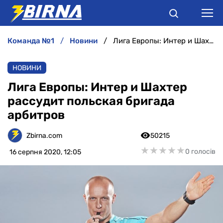
команда №1
новини
Лига Европы: Интер и Шахтер рассудит польская бригада арбитров
НОВИНИ
НОВИНИ
АНАЛІТИКА
Лига Европы: Интер и Шахтер
рассудит польская бригада
ІНТЕРВ'Ю
арбитров
РІЗНЕ
Zbirna.com
50215
★
★
★
★
★
★
★
★
★
★
0 голосів
16 серпня 2020, 12:05
БУКМЕКЕРИ