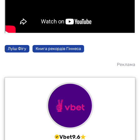
Луїш Фігу
Книга рекордів Гіннеса
Реклама
Vbet
9.6