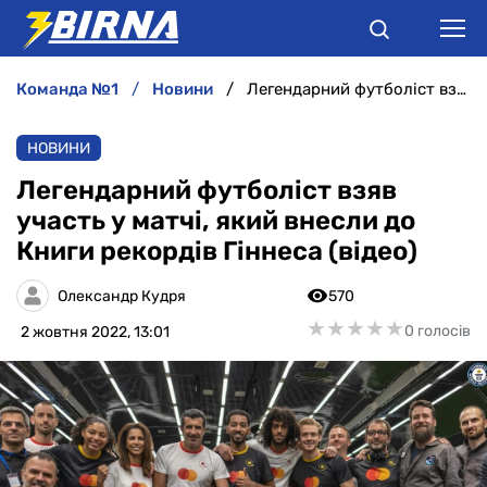
команда №1
новини
Легендарний футболіст взяв участь у матчі, який внесли до Книги рекордів Гіннеса (відео)
НОВИНИ
НОВИНИ
АНАЛІТИКА
Легендарний футболіст взяв
участь у матчі, який внесли до
ІНТЕРВ'Ю
Книги рекордів Гіннеса (відео)
РІЗНЕ
Олександр Кудря
570
★
★
★
★
★
★
★
★
★
★
0 голосів
2 жовтня 2022, 13:01
БУКМЕКЕРИ