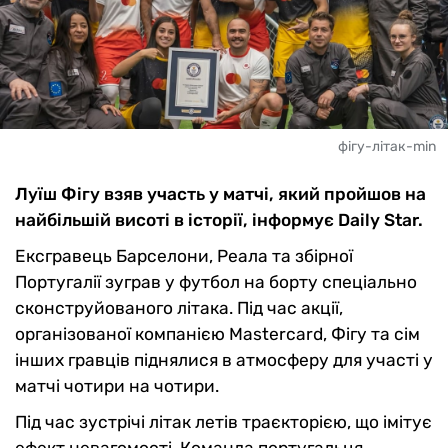
фігу-літак-min
Луїш Фігу взяв участь у матчі, який пройшов на
найбільшій висоті в історії, інформує Daily Star.
Ексгравець Барселони, Реала та збірної
Португалії зуграв у футбол на борту спеціально
сконструйованого літака. Під час акції,
організованої компанією Mastercard, Фігу та сім
інших гравців піднялися в атмосферу для участі у
матчі чотири на чотири.
Під час зустрічі літак летів траєкторією, що імітує
ефект невагомості. Команда португальця