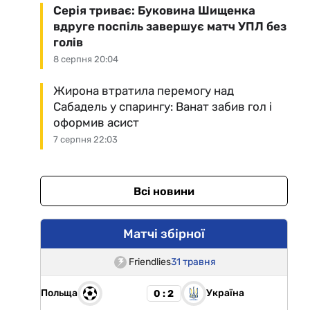
Серія триває: Буковина Шищенка
вдруге поспіль завершує матч УПЛ без
голів
8 серпня 20:04
Жирона втратила перемогу над
Сабадель у спарингу: Ванат забив гол і
оформив асист
7 серпня 22:03
Всі новини
Матчі збірної
Friendlies
31 травня
Польща
Україна
0 : 2