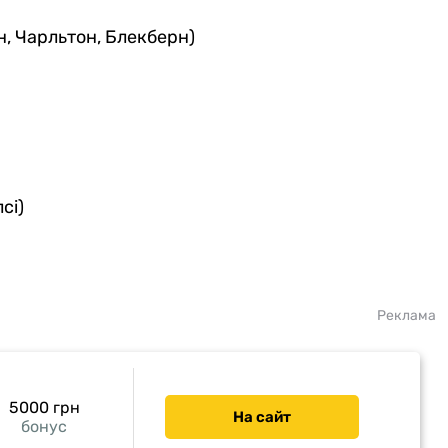
, Чарльтон, Блекберн)
сі)
Реклама
5000 грн
На сайт
бонус