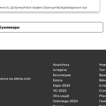
жність. Дотримуйтеся правил (принципів) відповідальної гри
 букмекери
Аналітика
Нов
Інтерв'ю
Топ
Ексклюзив
Важ
ання на zbirna.com
Блоги
Війн
Євро-2024
Істо
ЧC-2022
Ста
Ліга націй
Різн
Олімпіада-2024
Гем