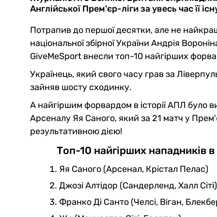
Англійської Прем'єр-ліги за увесь час її і
Потрапив до першої десятки, але не найкр
національної збірної України Андрія Вороні
GiveMeSport внесли топ-10 найгірших форвард
Українець, який свого часу грав за Ліверпуль
зайняв шосту сходинку.
А найгіршим форвардом в історії АПЛ було 
Арсеналу Яя Саного, який за 21 матч у Прем'
результативною дією!
Топ-10 найгірших нападників в 
Яя Саного (Арсенал, Крістал Пелас)
Джозі Алтідор (Сандерленд, Халл Сіті)
Франко Ді Санто (Челсі, Віган, Блекбе