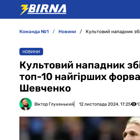
команда №1
новини
НОВИНИ
Культовий нападник збі
топ-10 найгірших форвар
Шевченко
Віктор Глухенький
12 листопада 2024, 17:25
1