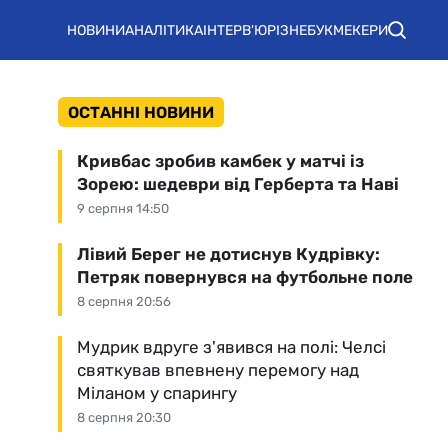
НОВИНИ
АНАЛІТИКА
ІНТЕРВ'Ю
РІЗНЕ
БУКМЕКЕРИ
ОСТАННІ НОВИНИ
Кривбас зробив камбек у матчі із
Зорею: шедеври від Герберта та Наві
9 серпня 14:50
Лівий Берег не дотиснув Кудрівку:
Петряк повернувся на футбольне поле
8 серпня 20:56
Мудрик вдруге з'явився на полі: Челсі
святкував впевнену перемогу над
Міланом у спарингу
8 серпня 20:30