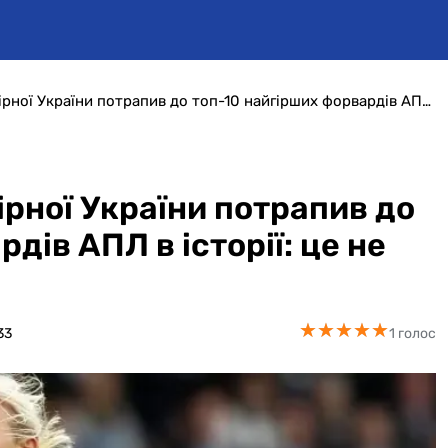
Культовий нападник збірної України потрапив до топ-10 найгірших форвардів АПЛ в історії: це не Шевченко
рної України потрапив до
дів АПЛ в історії: це не
★
★
★
★
★
★
★
★
★
★
33
1 голос