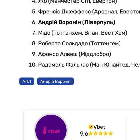
Жо (Манчестер Сіті, Евертон)
Френсіс Джефферс (Арсенал, Евертон
Андрій Воронін (Ліверпуль)
Мідо (Тоттенхем, Віган, Вест Хем)
Роберто Сольдадо (Тоттенгем)
Афонсо Алвеш (Міддлсбро)
Радамель Фалькао (Ман Юнайтед, Чел
АПЛ
Андрій Воронін
Vbet
9.6