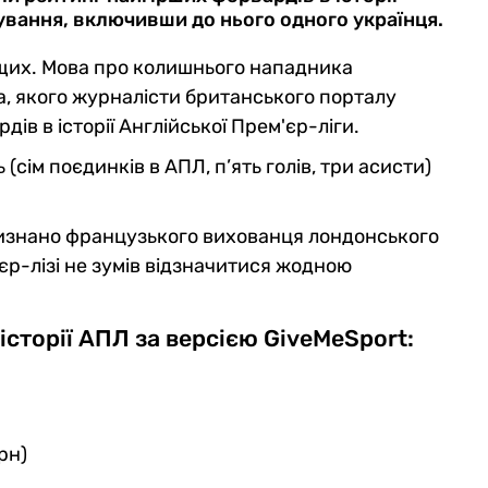
снування, включивши до нього одного українця.
ащих. Мова про колишнього нападника
на, якого журналісти британського порталу
ів в історії Англійської Прем'єр-ліги.
 (сім поєдинків в АПЛ, п’ять голів, три асисти)
визнано французького вихованця лондонського
єр-лізі не зумів відзначитися жодною
історії АПЛ за версією GiveMeSport:
рн)