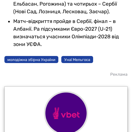
Ельбасан, Рогожина) та чотирьох – Сербії
(Нові Сад, Лозниця, Лесковац, Заєчар).
Матч-відкриття пройде в Сербії, фінал – в
Албанії. Pа підсумками Євро-2027 (U-21)
визначаться учасники Олімпіади-2028 від
зони УЄФА.
молодіжна збірна України
Унаї Мельгоса
Реклама