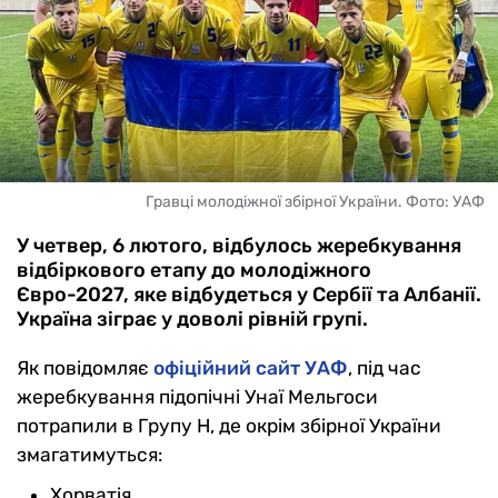
Гравці молодіжної збірної України. Фото: УАФ
У четвер, 6 лютого, відбулось жеребкування
відбіркового етапу до молодіжного
Євро-2027, яке відбудеться у Сербії та Албанії.
Україна зіграє у доволі рівній групі.
Як повідомляє
офіційний сайт УАФ
, під час
жеребкування підопічні Унаї Мельгоси
потрапили в Групу H, де окрім збірної України
змагатимуться:
Хорватія,