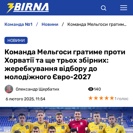
команда №1
новини
Команда Мельгоси гратиме проти Хорватії та ще трьох збірних: жеребкування відбору до молодіжного Євро-2027
НОВИНИ
НОВИНИ
АНАЛІТИКА
Команда Мельгоси гратиме проти
Хорватії та ще трьох збірних:
ІНТЕРВ'Ю
жеребкування відбору до
молодіжного Євро-2027
РІЗНЕ
Олександр Щербатих
140
БУКМЕКЕРИ
★
★
★
★
★
★
★
★
★
★
1 голос
6 лютого 2025, 11:54