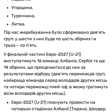
Угорщина,
Туреччина,
Литва.
Під час жеребкування було сформовано дев'ять
груп: у шести з них буде по шість збірних і в
трьох – по п'ять.
У фінальній частині Євро-2027 (U-21)
виступатимуть 16 команд: Албанія, Сербія та ще
14 збірних, що приєднаються до них за
результатами відбору (дев'ять переможців груп,
найкраща команда серед володарів других місць
та чотири переможці плей-оф, в якому гратимуть
вісім володарів других місць).
Євро-2027 (U-21) планують провести на
чотирьох стадіонах Албанії (Тирана, Шкодер,