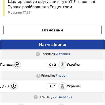
Шахтар здобув другу звитягу в УПЛ: підопічні
Турана розібралися з Епіцентром
9 серпня 17:39
Всі новини
Матчі збірної
Friendlies
31 травня
Польща
Україна
0 : 2
Friendlies
7 червня
Данія
Україна
2 : 1
Ліга Націй
25 вересня