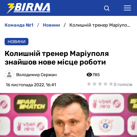
команда №1
новини
Колишній тренер Маріуполя знайшов нове місце роботи
НОВИНИ
НОВИНИ
АНАЛІТИКА
Колишній тренер Маріуполя
знайшов нове місце роботи
ІНТЕРВ'Ю
Володимир Сержан
785
РІЗНЕ
★
★
★
★
★
★
★
★
★
★
0 голосів
16 листопада 2022, 16:41
БУКМЕКЕРИ