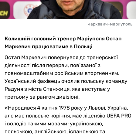
маркевич-мариуполь
Колишній головний тренер Маріуполя Остап
Маркевич працюватиме в Польщі
Остап Маркевич повернувся до тренерської
діяльності після перерви, пов’язаної з
повномасштабним російським вторгненням.
Український фахівець очолив польську команду
Радуня з міста Стенжиця, яка виступає у
третьому за рангом дивізіоні.
«Народився 4 квітня 1978 року у Львові, Україна,
але має польське коріння, має ліцензію UEFA PRO
і володіє такими мовами: українською,
польською, англійською, іспанською та