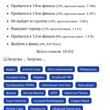
Пробьется в 1/8-ю финала
(32%, проголосовало: 5 784)
Пробьется в 1/4-ю финала
(24%, проголосовало: 4 387)
Не выйдет из группы
(19%, проголосовало: 3 481)
Выиграет турнир
(12%, проголосовало: 2 112)
Пробьется в 1/2-ю финала
(8%, проголосовало: 1 478)
Выйдет в финал
(4%, 810 Votes)
Всего голосов:
18 052
Загрузка ...
видео
статистика
Лига чемпионов
Ливерпуль
лучшие голы
Норвич
Клубный ЧМ
Суперкубок УЕФА
чемпионат Англии
Зальцбург
финал
Астон Вилла
АПЛ
Кристал Пэлас
Саутгемптон
лучший бомбардир
Садио Мане
Игрок года
пенальти
сборная Сенегала