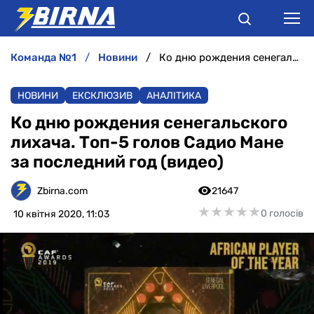
команда №1
новини
Ко дню рождения сенегальского лихача. Топ-5 голов Садио Мане за последний год (видео)
НОВИНИ
НОВИНИ
ЕКСКЛЮЗИВ
АНАЛІТИКА
АНАЛІТИКА
Ко дню рождения сенегальского
лихача. Топ-5 голов Садио Мане
ІНТЕРВ'Ю
за последний год (видео)
РІЗНЕ
Zbirna.com
21647
★
★
★
★
★
★
★
★
★
★
0 голосів
10 квітня 2020, 11:03
БУКМЕКЕРИ