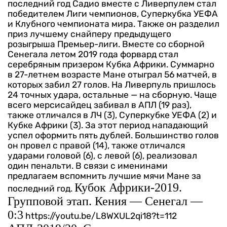
последний год Садио вместе с Ливерпулем стал
победителем Лиги чемпионов, Суперкубка УЕФА
и Клубного чемпионата мира. Также он разделил
приз лучшему снайперу предыдущего
розыгрыша Премьер-лиги. Вместе со сборной
Сенегала летом 2019 года форвард стал
серебряным призером Кубка Африки.
Суммарно
в 27-летнем возрасте Мане отыграл 56 матчей, в
которых забил 27 голов. На Ливерпуль пришлось
24 точных удара, остальные — на сборную. Чаще
всего мерсисайдец забивал в АПЛ (19 раз),
также отличался в ЛЧ (3), Суперкубке УЕФА (2) и
Кубке Африки (3).
За этот период нападающий
успел оформить пять дублей. Большинство голов
он провел с правой (14), также отличался
ударами головой (6), с левой (6), реализовал
один пенальти. В связи с именинами
предлагаем вспомнить лучшие мячи Мане за
Кубок Африки-2019.
последний год.
Групповой этап. Кения — Сенегал —
0:3
https://youtu.be/L8WXUL2qi18?t=112