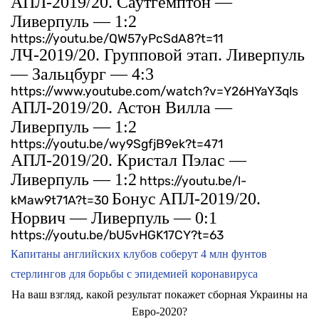
АПЛ-2019/20. Саутгемптон —
Ливерпуль — 1:2
https://youtu.be/QW57yPcSdA8?t=11
ЛЧ-2019/20. Групповой этап. Ливерпуль
— Зальцбург — 4:3
https://www.youtube.com/watch?v=Y26HYaY3qls
АПЛ-2019/20. Астон Вилла —
Ливерпуль — 1:2
https://youtu.be/wy9SgfjB9ek?t=471
АПЛ-2019/20. Кристал Пэлас —
Ливерпуль — 1:2
https://youtu.be/l-
Бонус
АПЛ-2019/20.
kMaw9t71A?t=30
Норвич — Ливерпуль — 0:1
https://youtu.be/bU5vHGK17CY?t=63
Капитаны английских клубов соберут 4 млн фунтов
стерлингов для борьбы с эпидемией коронавируса
На ваш взгляд, какой результат покажет сборная Украины на
Евро-2020?