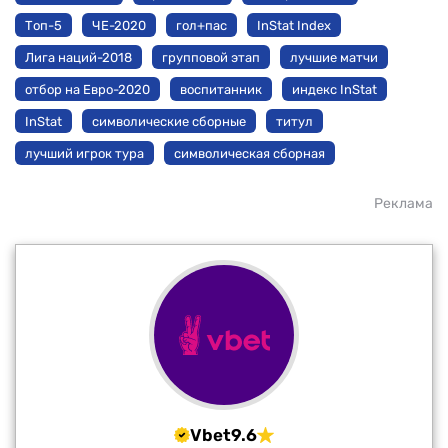
Топ-5
ЧЕ-2020
гол+пас
InStat Index
Лига наций-2018
групповой этап
лучшие матчи
отбор на Евро-2020
воспитанник
индекс InStat
InStat
символические сборные
титул
лучший игрок тура
символическая сборная
Реклама
Vbet
9.6