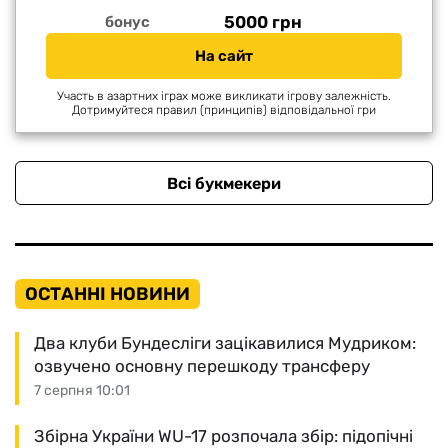
5000 грн
бонус
На сайт
Участь в азартних іграх може викликати ігрову залежність.
Дотримуйтеся правил (принципів) відповідальної гри
Всі букмекери
ОСТАННІ НОВИНИ
Два клуби Бундесліги зацікавилися Мудриком:
озвучено основну перешкоду трансферу
7 серпня 10:01
Збірна України WU-17 розпочала збір: підопічні