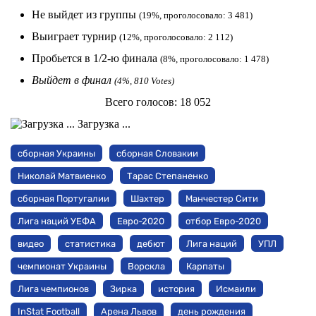
Не выйдет из группы
(19%, проголосовало: 3 481)
Выиграет турнир
(12%, проголосовало: 2 112)
Пробьется в 1/2-ю финала
(8%, проголосовало: 1 478)
Выйдет в финал
(4%, 810 Votes)
Всего голосов:
18 052
Загрузка ...
сборная Украины
сборная Словакии
Николай Матвиенко
Тарас Степаненко
сборная Португалии
Шахтер
Манчестер Сити
Лига наций УЕФА
Евро-2020
отбор Евро-2020
видео
статистика
дебют
Лига наций
УПЛ
чемпионат Украины
Ворскла
Карпаты
Лига чемпионов
Зирка
история
Исмаили
InStat Football
Арена Львов
день рождения