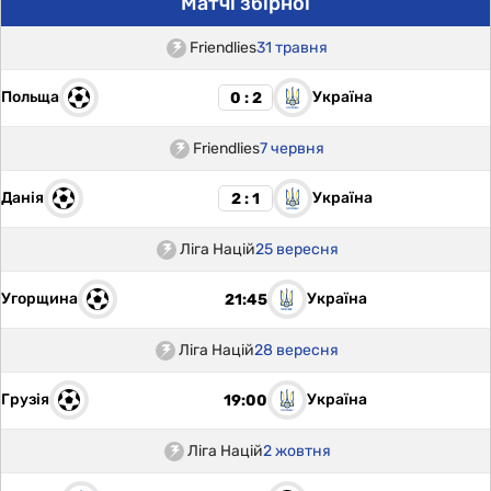
Матчі збірної
Friendlies
31 травня
Польща
Україна
0 : 2
Friendlies
7 червня
Данія
Україна
2 : 1
Ліга Націй
25 вересня
Угорщина
Україна
21:45
Ліга Націй
28 вересня
Грузія
Україна
19:00
Ліга Націй
2 жовтня