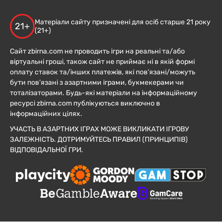
Матеріали сайту призначені для осіб старше 21 року
21+
(21+)
Сайт zbirna.com не проводить ігри на реальні та/або
віртуальні гроші, також сайт не приймає ні в якій формі
оплату ставок та/інших платежів, які пов’язані/можуть
бути пов’язані з азартними іграми, букмекерами чи
тоталізаторами. Будь-які матеріали на інформаційному
ресурсі zbirna.com публікуються виключно в
інформаційних цілях.
УЧАСТЬ В АЗАРТНИХ ІГРАХ МОЖЕ ВИКЛИКАТИ ІГРОВУ
ЗАЛЕЖНІСТЬ. ДОТРИМУЙТЕСЬ ПРАВИЛ (ПРИНЦИПІВ)
ВІДПОВІДАЛЬНОЇ ГРИ.