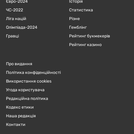
Євро-2024
Історія
ЧC-2022
Статистика
Ліга націй
Різне
Олімпіада-2024
Гемблінг
Гравці
Рейтинг букмекерів
Рейтинг казино
Про видання
Політика конфіденційності
Використання cookies
Угода користувача
Редакційна політика
Кодекс етики
Наша редакція
Контакти