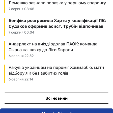
Лемешко зазнали поразки у першому спарингу
7 серпня 08:48
Бенфіка розгромила Хартс у кваліфікації ЛЄ:
Судаков оформив асист, Трубін відпочивав
7 серпня 00:04
Андерлехт на виїзді здолав ПАОК: команда
Сікана на шляху до Ліги Європи
6 серпня 22:59
Ракув з українцем не переміг Хаммарбю: матч
відбору ЛК без забитих голів
6 серпня 22:14
Всі новини