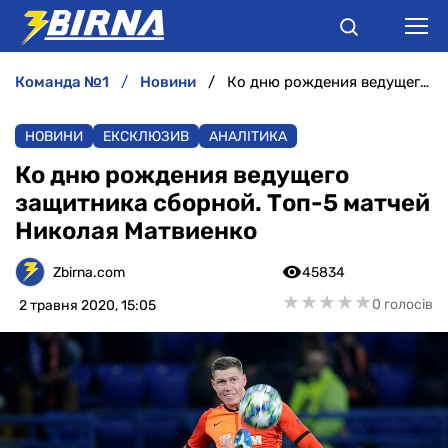
команда №1
новини
Ко дню рождения ведущего защитника сборной. Топ-5 матчей Николая Матвиенко
НОВИНИ
НОВИНИ
ЕКСКЛЮЗИВ
АНАЛІТИКА
АНАЛІТИКА
Ко дню рождения ведущего
защитника сборной. Топ-5 матчей
ІНТЕРВ'Ю
Николая Матвиенко
РІЗНЕ
Zbirna.com
45834
★
★
★
★
★
★
★
★
★
★
0 голосів
2 травня 2020, 15:05
БУКМЕКЕРИ