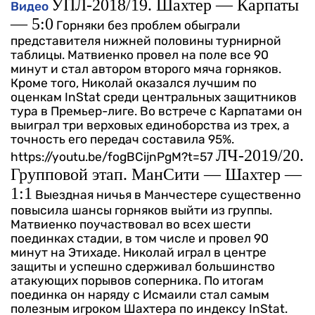
УПЛ-2018/19. Шахтер — Карпаты
Видео
— 5:0
Горняки без проблем обыграли
представителя нижней половины турнирной
таблицы. Матвиенко провел на поле все 90
минут и стал автором второго мяча горняков.
Кроме того, Николай оказался лучшим по
оценкам InStat среди центральных защитников
тура в Премьер-лиге. Во встрече с Карпатами он
выиграл три верховых единоборства из трех, а
точность его передач составила 95%.
ЛЧ-2019/20.
https://youtu.be/fogBCijnPgM?t=57
Групповой этап. МанСити — Шахтер —
1:1
Выездная ничья в Манчестере существенно
повысила шансы горняков выйти из группы.
Матвиенко поучаствовал во всех шести
поединках стадии, в том числе и провел 90
минут на Этихаде. Николай играл в центре
защиты и успешно сдерживал большинство
атакующих порывов соперника. По итогам
поединка он наряду с Исмаили стал самым
полезным игроком Шахтера по индексу InStat.