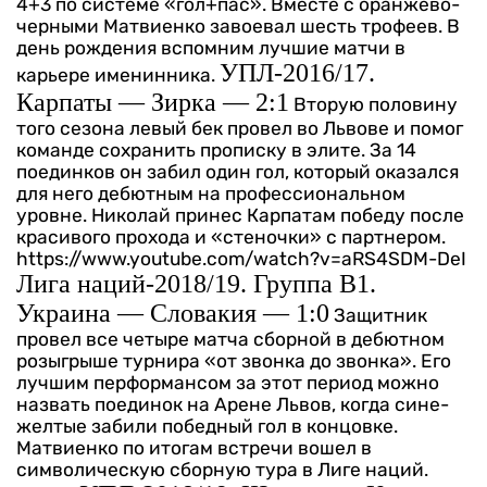
4+3 по системе «гол+пас». Вместе с оранжево-
черными Матвиенко завоевал шесть трофеев. В
день рождения вспомним лучшие матчи в
УПЛ-2016/17.
карьере именинника.
Карпаты — Зирка — 2:1
Вторую половину
того сезона левый бек провел во Львове и помог
команде сохранить прописку в элите. За 14
поединков он забил один гол, который оказался
для него дебютным на профессиональном
уровне. Николай принес Карпатам победу после
красивого прохода и «стеночки» с партнером.
https://www.youtube.com/watch?v=aRS4SDM-DeI
Лига наций-2018/19. Группа В1.
Украина — Словакия — 1:0
Защитник
провел все четыре матча сборной в дебютном
розыгрыше турнира «от звонка до звонка». Его
лучшим перформансом за этот период можно
назвать поединок на Арене Львов, когда сине-
желтые забили победный гол в концовке.
Матвиенко по итогам встречи вошел в
символическую сборную тура в Лиге наций.