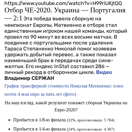
https://www.youtube.com/watch?v=H99riUKjtQQ
Отбор ЧЕ-2020. Украина — Португалия
— 2:1
Эта победа вывела сборную на
чемпионат Европы. Матвиенко в отборе стал
единственным игроком нашей команды, который
провел по 90 минут во всех восьми матчах. В
поединке с португальцами после удаления
Тараса Степаненко Николай помог хозяевам
удержать добытый перевес, а также показал
наименьший брак в передачах среди сине-
желтых. Его индекс InStat составил 286 —
личный рекорд в отборочном цикле.
Видео
Владимир СЕРЖАН
График трансферной стоимости Николая Матвиенко: плюс
почти 4 млн евро за пять лет (фото)
На ваш взгляд, какой результат покажет сборная Украины на
Евро-2020?
Пробьется в 1/8-ю финала
(32%, проголосовало: 5 784)
Пробьется в 1/4-ю финала
(24%, проголосовало: 4 387)