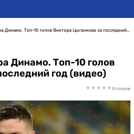
Ко дню рождения лидера Динамо. Топ-10 голов Виктора Цыганкова за последний год (видео)
а Динамо. Топ-10 голов
последний год (видео)
★
★
★
★
★
★
★
★
★
★
0 голосів