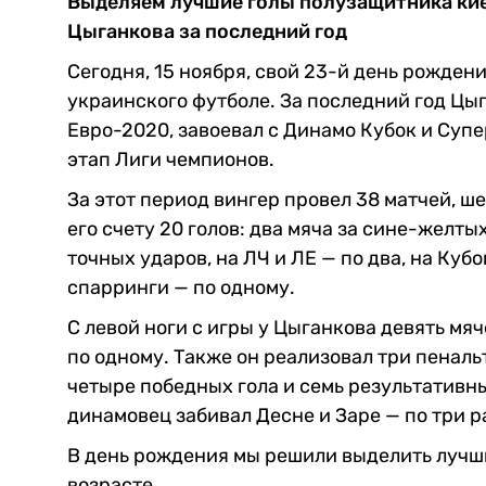
Выделяем лучшие голы полузащитника кие
Цыганкова за последний год
Сегодня, 15 ноября, свой 23-й день рожден
украинского футболе. За последний год Цы
Евро-2020, завоевал с Динамо Кубок и Супе
этап Лиги чемпионов.
За этот период вингер провел 38 матчей, ш
его счету 20 голов: два мяча за сине-желты
точных ударов, на ЛЧ и ЛЕ — по два, на Ку
спарринги — по одному.
С левой ноги с игры у Цыганкова девять мяч
по одному. Также он реализовал три пеналь
четыре победных гола и семь результативны
динамовец забивал Десне и Заре — по три р
В день рождения мы решили выделить лучш
возрасте.