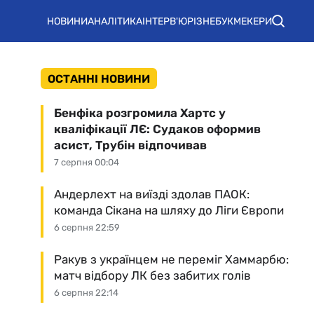
НОВИНИ
АНАЛІТИКА
ІНТЕРВ'Ю
РІЗНЕ
БУКМЕКЕРИ
ОСТАННІ НОВИНИ
Бенфіка розгромила Хартс у
кваліфікації ЛЄ: Судаков оформив
асист, Трубін відпочивав
7 серпня 00:04
Андерлехт на виїзді здолав ПАОК:
команда Сікана на шляху до Ліги Європи
6 серпня 22:59
Ракув з українцем не переміг Хаммарбю:
матч відбору ЛК без забитих голів
6 серпня 22:14