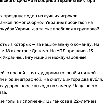
вского Динамо и сборной Украины Виктора
ия празднует один из лучших игроков
ганков помог сборной Украины пробиться на
ркубок Украины, а также пробился в групповой
есть из которых — за национальную команду. На
х и 18 в составе Динамо. На УПЛ пришлись 13
бок Украины, Лигу наций и международные
ей, с правой— пять, ударами головой и пяткой —
ти и один штрафной. На счету Виктора два дубля,
х ударов после выхода на замену. Чаще всего
аза.
ие голы в исполнении Цыганкова в 22-летнем