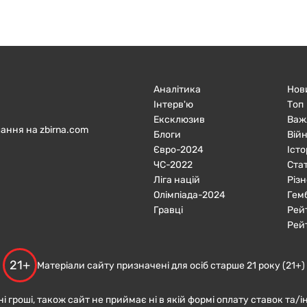
Аналітика
Нов
Інтерв'ю
Топ
Ексклюзив
Важ
ання на zbirna.com
Блоги
Війн
Євро-2024
Істо
ЧC-2022
Ста
Ліга націй
Різн
Олімпіада-2024
Гем
Гравці
Рей
Рей
21+
Матеріали сайту призначені для осіб старше 21 року (21+)
ні гроші, також сайт не приймає ні в якій формі оплату ставок та/і