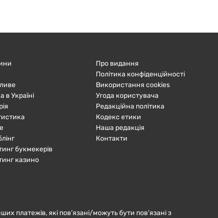
ини
Про видання
Політика конфіденційності
ливе
Використання cookies
а в Україні
Угода користувача
рія
Редакційна політика
тистика
Кодекс етики
е
Наша редакція
блінг
Контакти
тинг букмекерів
тинг казино
нших платежів, які пов’язані/можуть бути пов’язані з