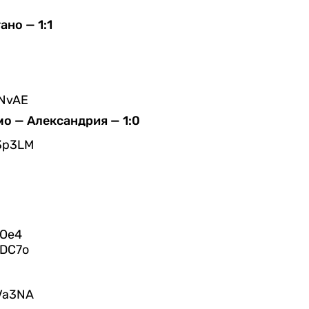
ано — 1:1
ZNvAE
мо — Александрия — 1:0
3p3LM
fOe4
NDC7o
Va3NA