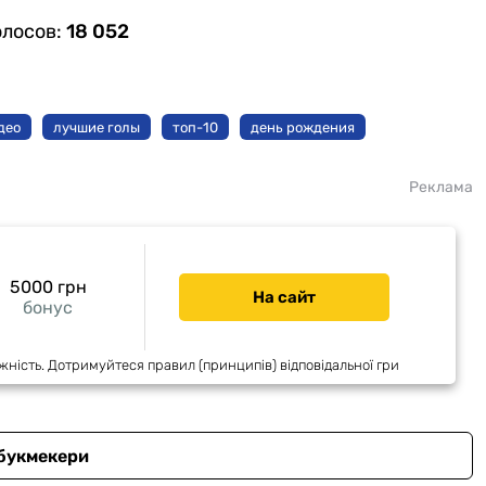
олосов:
18 052
део
лучшие голы
топ-10
день рождения
Реклама
5000 грн
На сайт
бонус
жність. Дотримуйтеся правил (принципів) відповідальної гри
 букмекери