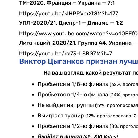
ТМ-2020. Франция — Украина — 7:1
https://youtu.be/kIHPRVmXt8M?t=177
УПЛ-2020/21. Днепр-1 — Динамо — 1:2
https://www.youtube.com/watch?v=c4OEFfO
Лига наций-2020/21. Группа А4. Украина —
https://youtu.be/kx73-LSBGZM?t=7
Виктор Цыганков признан лучш
На ваш взгляд, какой результат 
Пробьется в 1/8-ю финала
(32%, прогол
Пробьется в 1/4-ю финала
(24%, прогол
Не выйдет из группы
(19%, проголосовал
Выиграет турнир
(12%, проголосовало: 2 
Пробьется в 1/2-ю финала
(8%, проголо
Выйдет в финал
(4%, 810 Votes)