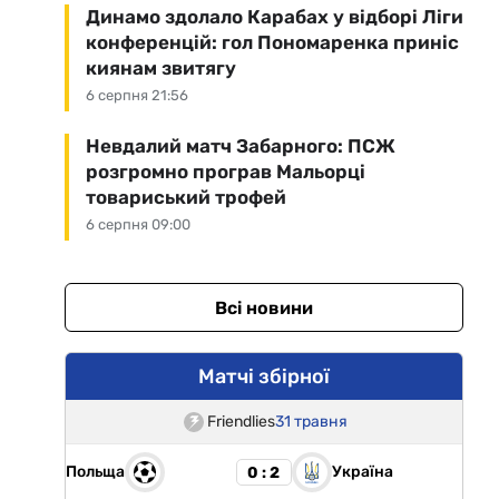
Динамо здолало Карабах у відборі Ліги
конференцій: гол Пономаренка приніс
киянам звитягу
6 серпня 21:56
Невдалий матч Забарного: ПСЖ
розгромно програв Мальорці
товариський трофей
6 серпня 09:00
Всі новини
Матчі збірної
Friendlies
31 травня
Польща
Україна
0 : 2