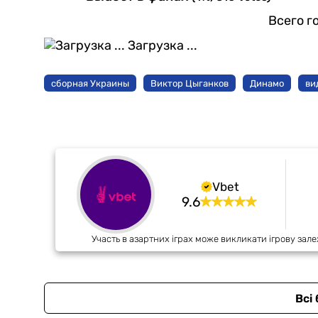
Всего г
Загрузка ...
сборная Украины
Виктор Цыганков
Динамо
ви
Vbet
9.6
Участь в азартних іграх може викликати ігрову зале
Всі