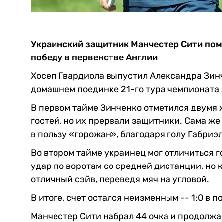
Украинский защитник Манчестер Сити пом
победу в первенстве Англии
Хосеп Гвардиола выпустил Александра Зинч
домашнем поединке 21-го тура чемпионата
В первом тайме Зинченко отметился двумя
гостей, но их прервали защитники. Сама же
в пользу «горожан», благодаря голу Габриэ
Во втором тайме украинец мог отличиться г
удар по воротам со средней дистанции, н
отличный сэйв, переведя мяч на угловой.
В итоге, счет остался неизменным -- 1:0 в 
Манчестер Сити набрал 44 очка и продолжа