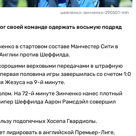
шевченко-зинченко-290501-min
ог своей команде одержать восьмую подряд
енко в стартовом составе Манчестер Сити в
 Англии против Шеффилда.
 хорошими верховыми передачами в штрафную
 первая половина игры завершилась со счетом 1:0
ля Жезуса на 9-й минуте.
олом. На 72-й минуте Зинченко нанес плотный
о кипер Шеффилда Аарон Рамсдэйл совершил
пользу подопечных Хосепа Гвардиолы.
ет лидировать в английской Премьер-Лиге,