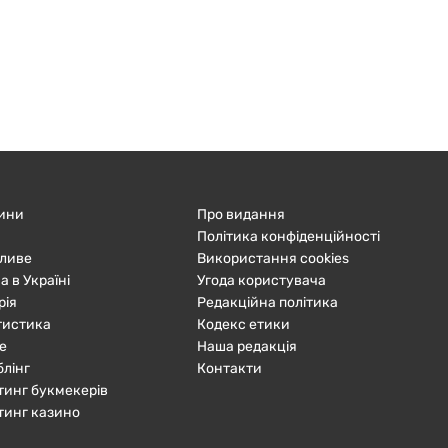
ини
Про видання
Політика конфіденційності
ливе
Використання cookies
а в Україні
Угода користувача
рія
Редакційна політика
тистика
Кодекс етики
е
Наша редакція
блінг
Контакти
тинг букмекерів
тинг казино