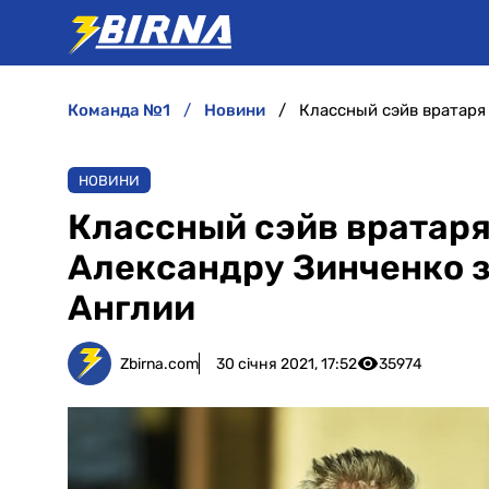
команда №1
новини
НОВИНИ
Классный сэйв вратар
Александру Зинченко з
Англии
Zbirna.com
30 січня 2021, 17:52
35974