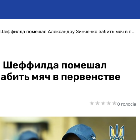
Классный сэйв вратаря Шеффилда помешал Александру Зинченко забить мяч в первенстве Англии
я Шеффилда помешал
абить мяч в первенстве
★
★
★
★
★
★
★
★
★
★
0 голосів