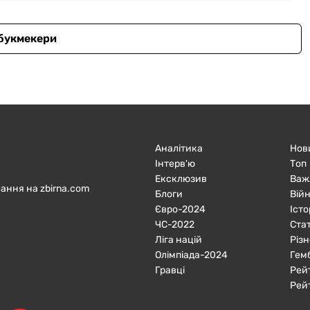
 букмекери
Аналітика
Нов
Інтерв'ю
Топ
Ексклюзив
Важ
ання на zbirna.com
Блоги
Війн
Євро-2024
Істо
ЧC-2022
Ста
Ліга націй
Різн
Олімпіада-2024
Гем
Гравці
Рей
Рей