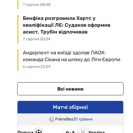
7 серпня 08:48
Бенфіка розгромила Хартс у
кваліфікації ЛЄ: Судаков оформив
асист, Трубін відпочивав
7 серпня 00:04
Андерлехт на виїзді здолав ПАОК:
команда Сікана на шляху до Ліги Європи
6 серпня 22:59
Всі новини
Матчі збірної
Friendlies
31 травня
Польща
Україна
0 : 2