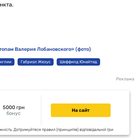
нкта.
топам Валерия Лобановского» (фото)
Англии
Габриэл Жезус
Шеффилд Юнайтед
Реклама
5000 грн
На сайт
бонус
жність. Дотримуйтеся правил (принципів) відповідальної гри