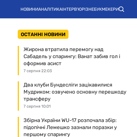
НОВИНИ
АНАЛІТИКА
ІНТЕРВ'Ю
РІЗНЕ
БУКМЕКЕРИ
ОСТАННІ НОВИНИ
Жирона втратила перемогу над
Сабадель у спарингу: Ванат забив гол і
оформив асист
7 серпня 22:03
Два клуби Бундесліги зацікавилися
Мудриком: озвучено основну перешкоду
трансферу
7 серпня 10:01
Збірна України WU-17 розпочала збір:
підопічні Лемешко зазнали поразки у
першому спарингу