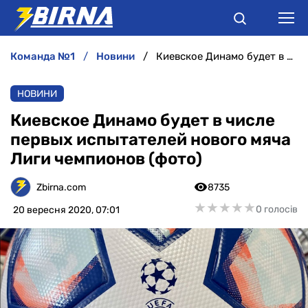
команда №1
новини
Киевское Динамо будет в числе первых испытателей нового мяча Лиги чемпионов (фото)
НОВИНИ
НОВИНИ
АНАЛІТИКА
Киевское Динамо будет в числе
первых испытателей нового мяча
ІНТЕРВ'Ю
Лиги чемпионов (фото)
РІЗНЕ
Zbirna.com
8735
★
★
★
★
★
★
★
★
★
★
0 голосів
20 вересня 2020, 07:01
БУКМЕКЕРИ