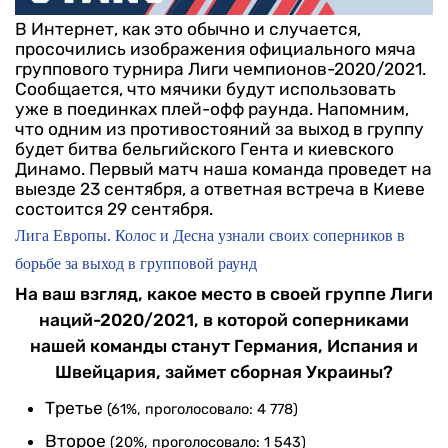
В Интернет, как это обычно и случается,
просочились изображения официального мяча
группового турнира Лиги чемпионов-2020/2021.
Сообщается, что мячики будут использовать
уже в поединках плей-офф раунда.
Напомним,
что одним из противостояний за выход в группу
будет битва бельгийского Гента и киевского
Динамо. Первый матч наша команда проведет на
выезде 23 сентября, а ответная встреча в Киеве
состоится 29 сентября.
Лига Европы. Колос и Десна узнали своих соперников в
борьбе за выход в групповой раунд
На ваш взгляд, какое место в своей группе Лиги
наций-2020/2021, в которой соперниками
нашей команды станут Германия, Испания и
Швейцария, займет сборная Украины?
Третье
(61%, проголосовало: 4 778)
Второе
(20%, проголосовало: 1 543)