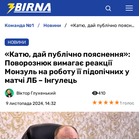
команда №1
новини
«Катю, дай публічно пояснення»: Поворознюк вимагає реакції Монзуль на роботу її підопічних у матчі ЛБ – Інгулець
НОВИНИ
НОВИНИ
АНАЛІТИКА
«Катю, дай публічно пояснення»:
Поворознюк вимагає реакції
ІНТЕРВ'Ю
Монзуль на роботу її підопічних у
матчі ЛБ – Інгулець
РІЗНЕ
Віктор Глухенький
410
БУКМЕКЕРИ
★
★
★
★
★
★
★
★
★
★
1 голос
9 листопада 2024, 14:32