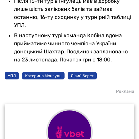
Після 13-ти турів Інгулець має в доробку
лише шість залікових балів та займає
останню, 16-ту сходинку у турнірній таблиці
УПЛ.
В наступному турі команда Кобіна вдома
прийматиме чинного чемпіона України
донецький Шахтар. Поєдинок заплановано
на 23 листопада. Початок гри о 18:00.
УПЛ
Катерина Монзуль
Лівий берег
Реклама