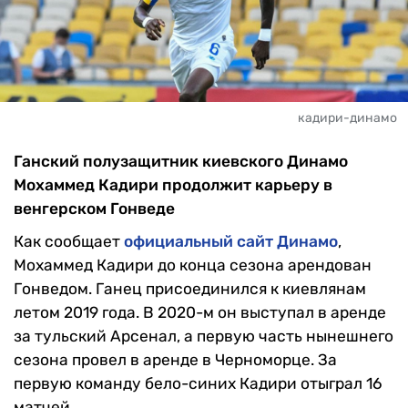
кадири-динамо
Ганский полузащитник киевского Динамо
Мохаммед Кадири продолжит карьеру в
венгерском Гонведе
Как сообщает
официальный сайт Динамо
,
Мохаммед Кадири до конца сезона арендован
Гонведом. Ганец присоединился к киевлянам
летом 2019 года. В 2020-м он выступал в аренде
за тульский Арсенал, а первую часть нынешнего
сезона провел в аренде в Черноморце. За
первую команду бело-синих Кадири отыграл 16
матчей.