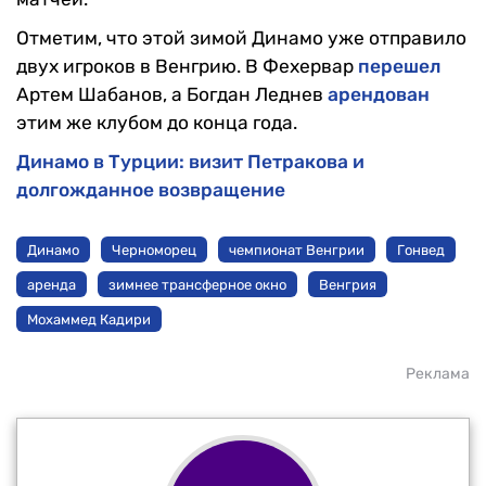
Отметим, что этой зимой Динамо уже отправило
двух игроков в Венгрию. В Фехервар
перешел
Артем Шабанов, а Богдан Леднев
арендован
этим же клубом до конца года.
Динамо в Турции: визит Петракова и
долгожданное возвращение
Динамо
Черноморец
чемпионат Венгрии
Гонвед
аренда
зимнее трансферное окно
Венгрия
Мохаммед Кадири
Реклама