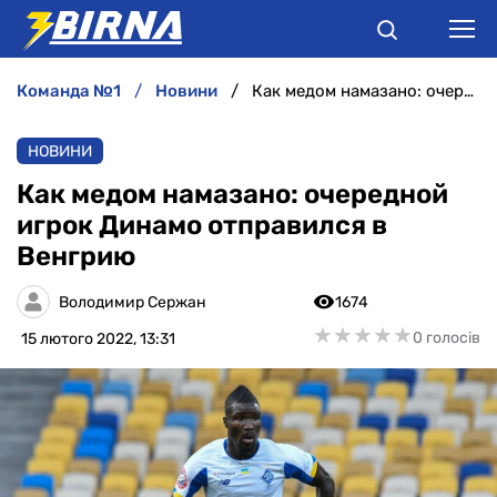
команда №1
новини
Как медом намазано: очередной игрок Динамо отправился в Венгрию
НОВИНИ
НОВИНИ
АНАЛІТИКА
Как медом намазано: очередной
игрок Динамо отправился в
ІНТЕРВ'Ю
Венгрию
РІЗНЕ
Володимир Сержан
1674
★
★
★
★
★
★
★
★
★
★
0 голосів
15 лютого 2022, 13:31
БУКМЕКЕРИ