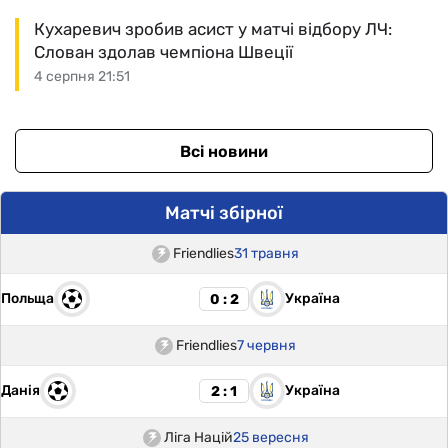
Кухаревич зробив асист у матчі відбору ЛЧ:
Слован здолав чемпіона Швеції
4 серпня 21:51
Всі новини
Матчі збірної
Friendlies
31 травня
Польща
Україна
0 : 2
Friendlies
7 червня
Данія
Україна
2 : 1
Ліга Націй
25 вересня