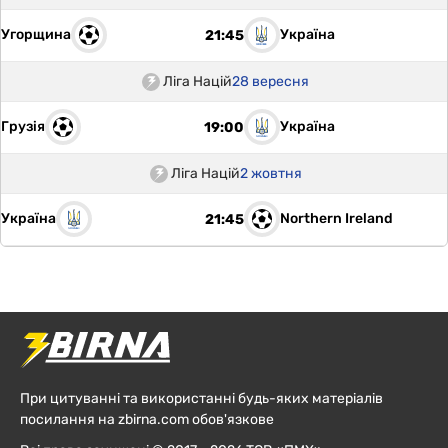
Угорщина
Україна
21:45
Ліга Націй
28 вересня
Грузія
Україна
19:00
Ліга Націй
2 жовтня
Україна
Northern Ireland
21:45
При цитуванні та використанні будь-яких матеріалів
посилання на zbirna.com обов'язкове