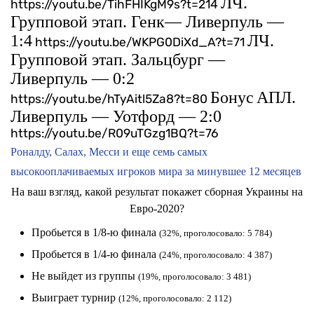
ЛЧ.
https://youtu.be/TihFHIKgM9s?t=214
Групповой этап. Генк— Ливерпуль —
1:4
ЛЧ.
https://youtu.be/WKPG0DiXd_A?t=71
Групповой этап. Зальцбург —
Ливерпуль — 0:2
Бонус
АПЛ.
https://youtu.be/hTyAitl5Za8?t=80
Ливерпуль — Уотфорд — 2:0
https://youtu.be/R09uTGzg1BQ?t=76
Роналду, Салах, Месси и еще семь самых
высокооплачиваемых игроков мира за минувшее 12 месяцев
На ваш взгляд, какой результат покажет сборная Украины на
Евро-2020?
Пробьется в 1/8-ю финала
(32%, проголосовало: 5 784)
Пробьется в 1/4-ю финала
(24%, проголосовало: 4 387)
Не выйдет из группы
(19%, проголосовало: 3 481)
Выиграет турнир
(12%, проголосовало: 2 112)