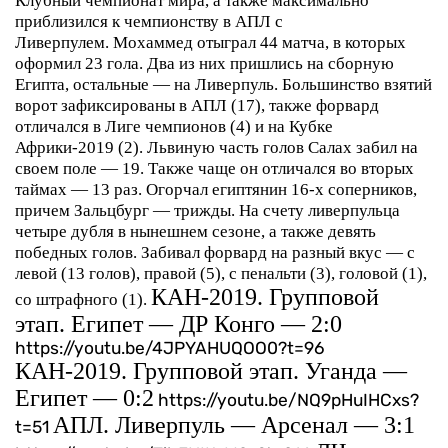
Клубный чемпионат мира, а также максимально
приблизился к чемпионству в АПЛ с
Ливерпулем.
Мохаммед отыграл 44 матча, в которых
оформил 23 гола. Два из них пришлись на сборную
Египта, остальные — на Ливерпуль. Большинство взятий
ворот зафиксированы в АПЛ (17), также форвард
отличался в Лиге чемпионов (4) и на Кубке
Африки-2019 (2).
Львиную часть голов Салах забил на
своем поле — 19. Также чаще он отличался во вторых
таймах — 13 раз. Огорчал египтянин 16-х соперников,
причем Зальцбург — трижды. На счету ливерпульца
четыре дубля в нынешнем сезоне, а также девять
победных голов.
Забивал форвард на разный вкус — с
левой (13 голов), правой (5), с пенальти (3), головой (1),
КАН-2019. Групповой
со штрафного (1).
этап. Египет — ДР Конго — 2:0
https://youtu.be/4JPYAHUQOO0?t=96
КАН-2019. Групповой этап. Уганда —
Египет — 0:2
https://youtu.be/NQ9pHuIHCxs?
АПЛ. Ливерпуль — Арсенал — 3:1
t=51