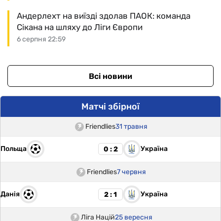
Андерлехт на виїзді здолав ПАОК: команда
Сікана на шляху до Ліги Європи
6 серпня 22:59
Всі новини
Матчі збірної
Friendlies
31 травня
Польща
Україна
0 : 2
Friendlies
7 червня
Данія
Україна
2 : 1
Ліга Націй
25 вересня