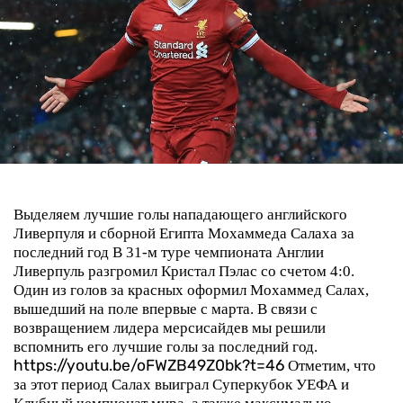
Выделяем лучшие голы нападающего английского
Ливерпуля и сборной Египта Мохаммеда Салаха за
последний год
В 31-м туре чемпионата Англии
Ливерпуль разгромил Кристал Пэлас со счетом 4:0.
Один из голов за красных оформил Мохаммед Салах,
вышедший на поле впервые с марта. В связи с
возвращением лидера мерсисайдев мы решили
вспомнить его лучшие голы за последний год.
https://youtu.be/oFWZB49Z0bk?t=46
Отметим, что
за этот период Салах выиграл Суперкубок УЕФА и