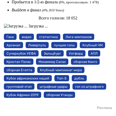
Пробьется в 1/2-ю финала
(8%, проголосовало: 1 478)
Выйдет в финал
(4%, 810 Votes)
Всего голосов:
18 052
Загрузка ...
Генк
видео
статистика
Лига чемпионов
Арсенал
Ливерпуль
лучшие голы
Клубный ЧМ
Суперкубок УЕФА
Зальцбург
Уотфорд
АПЛ
Кристал Пэлас
Мохаммед Салах
сборная Конго
сборная Египта
Клубный чемпионат мира
Кубок африканских наций
Топ-5
дубль
групповой этап
штрафные удары
гол со штрафного
Кубок Африки-2019
сборная Уганды
Реклама