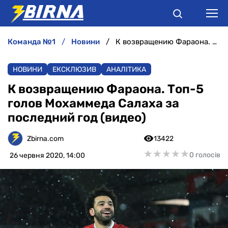
команда №1
новини
К возвращению Фараона. Топ-5 голов Мохаммеда Салаха за последний год (видео)
НОВИНИ
НОВИНИ
ЕКСКЛЮЗИВ
АНАЛІТИКА
АНАЛІТИКА
К возвращению Фараона. Топ-5
голов Мохаммеда Салаха за
ІНТЕРВ'Ю
последний год (видео)
РІЗНЕ
Zbirna.com
13422
★
★
★
★
★
★
★
★
★
★
0 голосів
26 червня 2020, 14:00
БУКМЕКЕРИ