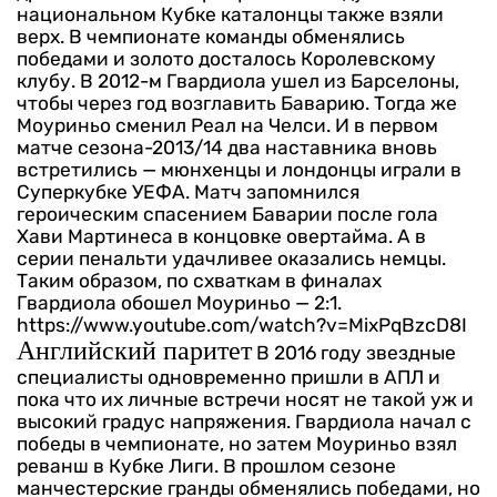
национальном Кубке каталонцы также взяли
верх. В чемпионате команды обменялись
победами и золото досталось Королевскому
клубу.
В 2012-м Гвардиола ушел из Барселоны,
чтобы через год возглавить Баварию. Тогда же
Моуриньо сменил Реал на Челси. И в первом
матче сезона-2013/14 два наставника вновь
встретились — мюнхенцы и лондонцы играли в
Суперкубке УЕФА. Матч запомнился
героическим спасением Баварии после гола
Хави Мартинеса в концовке овертайма. А в
серии пенальти удачливее оказались немцы.
Таким образом, по схваткам в финалах
Гвардиола обошел Моуриньо — 2:1.
https://www.youtube.com/watch?v=MixPqBzcD8I
Английский паритет
В 2016 году звездные
специалисты одновременно пришли в АПЛ и
пока что их личные встречи носят не такой уж и
высокий градус напряжения. Гвардиола начал с
победы в чемпионате, но затем Моуриньо взял
реванш в Кубке Лиги. В прошлом сезоне
манчестерские гранды обменялись победами, но