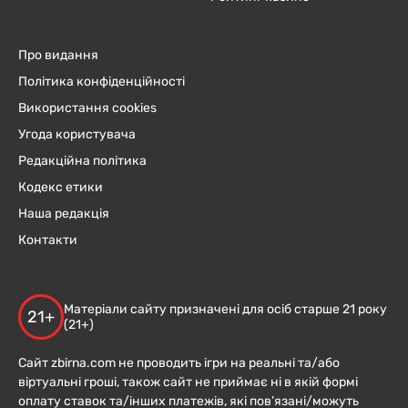
Про видання
Політика конфіденційності
Використання cookies
Угода користувача
Редакційна політика
Кодекс етики
Наша редакція
Контакти
Матеріали сайту призначені для осіб старше 21 року
21+
(21+)
Сайт zbirna.com не проводить ігри на реальні та/або
віртуальні гроші, також сайт не приймає ні в якій формі
оплату ставок та/інших платежів, які пов’язані/можуть