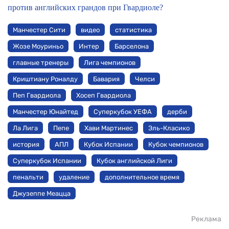
против английских грандов при Гвардиоле?
Манчестер Сити
видео
статистика
Жозе Моуриньо
Интер
Барселона
главные тренеры
Лига чемпионов
Криштиану Роналду
Бавария
Челси
Пеп Гвардиола
Хосеп Гвардиола
Манчестер Юнайтед
Суперкубок УЕФА
дерби
Ла Лига
Пепе
Хави Мартинес
Эль-Класико
история
АПЛ
Кубок Испании
Кубок чемпионов
Суперкубок Испании
Кубок английской Лиги
пенальти
удаление
дополнительное время
Джузеппе Меацца
Реклама