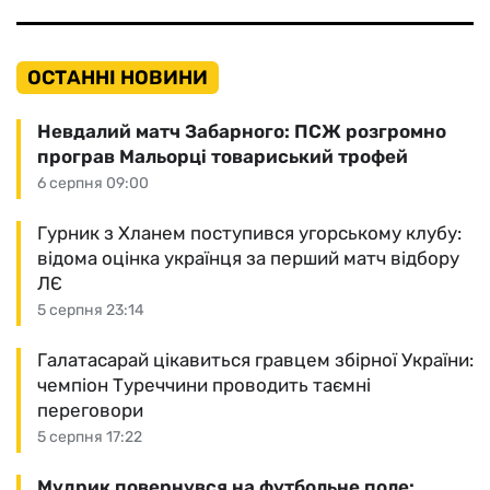
ОСТАННІ НОВИНИ
Невдалий матч Забарного: ПСЖ розгромно
програв Мальорці товариський трофей
6 серпня 09:00
Гурник з Хланем поступився угорському клубу:
відома оцінка українця за перший матч відбору
ЛЄ
5 серпня 23:14
Галатасарай цікавиться гравцем збірної України:
чемпіон Туреччини проводить таємні
переговори
5 серпня 17:22
Мудрик повернувся на футбольне поле: