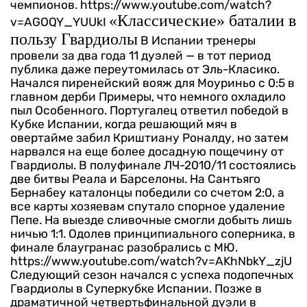
чемпионов.
https://www.youtube.com/watch?
«Классические» баталии в
v=AGOQY_YUUkI
пользу Гвардиолы
В Испании тренеры
провели за два года 11 дуэлей — в тот период
публика даже переутомилась от Эль-Класико.
Начался пиренейский вояж для Моуриньо с 0:5 в
главном дерби Примеры, что немного охладило
пыл Особенного. Португалец ответил победой в
Кубке Испании, когда решающий мяч в
овертайме забил Криштиану Роналду, но затем
нарвался на еще более досадную пощечину от
Гвардиолы.
В полуфинале ЛЧ-2010/11 состоялись
две битвы Реала и Барселоны. На Сантьяго
Бернабеу каталонцы победили со счетом 2:0, а
все карты хозяевам спутало спорное удаление
Пепе. На выезде сливочные смогли добыть лишь
ничью 1:1. Одолев принципиального соперника, в
финале блаугранас разобрались с МЮ.
https://www.youtube.com/watch?v=AKhNbkY_zjU
Следующий сезон начался с успеха подопечных
Гвардиолы в Суперкубке Испании. Позже в
драматичной четвертьфинальной дуэли в