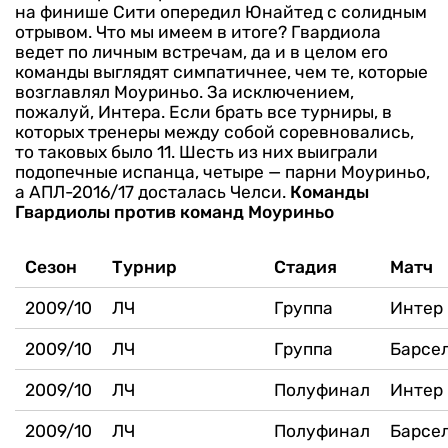
на финише Сити опередил Юнайтед с солидным
отрывом.
Что мы имеем в итоге? Гвардиола
ведет по личным встречам, да и в целом его
команды выглядят симпатичнее, чем те, которые
возглавлял Моуриньо. За исключением,
пожалуй, Интера. Если брать все турниры, в
которых тренеры между собой соревновались,
то таковых было 11. Шесть из них выиграли
подопечные испанца, четыре — парни Моуриньо,
а АПЛ-2016/17 досталась Челси.
Команды
Гвардиолы против команд Моуриньо
Сезон
Турнир
Стадия
Матч
2009/10
ЛЧ
Группа
Интер 
2009/10
ЛЧ
Группа
Барсел
2009/10
ЛЧ
Полуфинал
Интер 
2009/10
ЛЧ
Полуфинал
Барсел