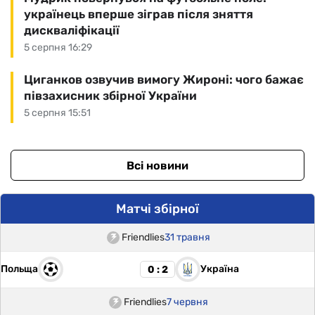
українець вперше зіграв після зняття
дискваліфікації
5 серпня 16:29
Циганков озвучив вимогу Жироні: чого бажає
півзахисник збірної України
5 серпня 15:51
Всі новини
Матчі збірної
Friendlies
31 травня
Польща
Україна
0 : 2
Friendlies
7 червня