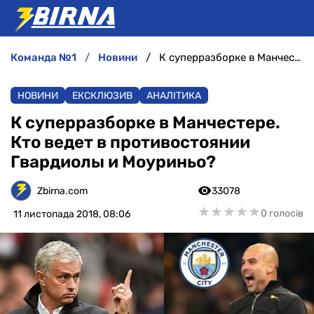
команда №1
новини
К суперразборке в Манчестере. Кто ведет в противостоянии Гвардиолы и Моуриньо?
НОВИНИ
НОВИНИ
ЕКСКЛЮЗИВ
АНАЛІТИКА
АНАЛІТИКА
К суперразборке в Манчестере.
Кто ведет в противостоянии
ІНТЕРВ'Ю
Гвардиолы и Моуриньо?
РІЗНЕ
Zbirna.com
33078
★
★
★
★
★
★
★
★
★
★
0 голосів
11 листопада 2018, 08:06
БУКМЕКЕРИ