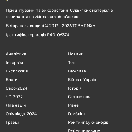
При цитуванні та використанні будь-яких матеріалів
посилання на zbirna.com обов'язкове
Всі права захищені © 2017 - 2026 ТОВ «ПМХ»
Ідентифікатор медіа R40-06374
Аналітика
Новини
Інтерв'ю
Топ
Ексклюзив
Важливе
Блоги
Війна в Україні
Євро-2024
Історія
ЧC-2022
Статистика
Ліга націй
Різне
Олімпіада-2024
Гемблінг
Гравці
Рейтинг букмекерів
Рейтинг казино