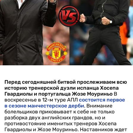
Перед сегодняшней битвой прослеживаем всю
историю тренерской дуэли испанца Хосепа
Гвардиолы и португальца Жозе Моуриньо
В
воскресенье в 12-м туре АПЛ
состоится первое
в сезоне манчестерское дерби
. Внимание
болельщиков приковывает к себе не только
разборка двух английских грандов, но и
противостояние именитых тренеров Хосепа
Гвардиолы и Жозе Моуриньо.
Наставников ждет