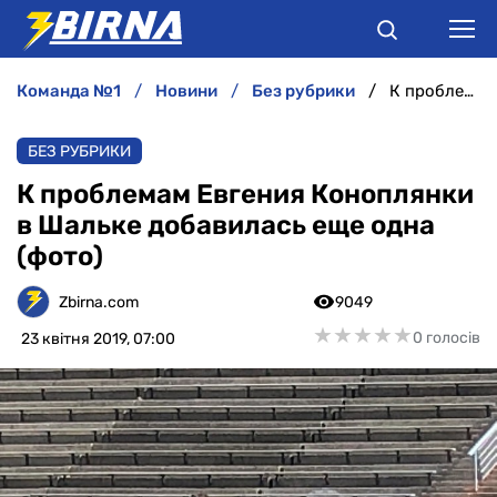
команда №1
новини
без рубрики
К проблемам Евгения Коноплянки в Шальке добавилась еще одна (фото)
НОВИНИ
БЕЗ РУБРИКИ
АНАЛІТИКА
К проблемам Евгения Коноплянки
в Шальке добавилась еще одна
ІНТЕРВ'Ю
(фото)
РІЗНЕ
Zbirna.com
9049
★
★
★
★
★
★
★
★
★
★
0 голосів
23 квітня 2019, 07:00
БУКМЕКЕРИ