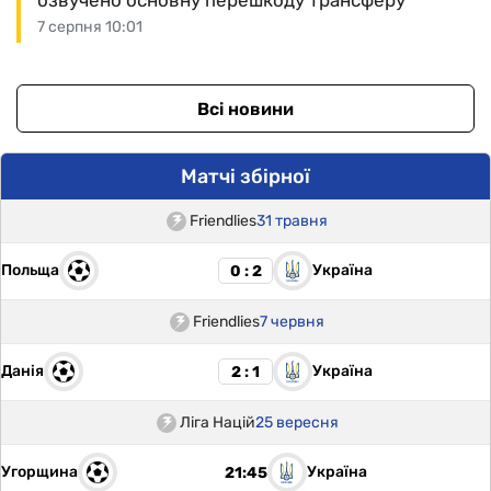
озвучено основну перешкоду трансферу
7 серпня 10:01
Всі новини
Матчі збірної
Friendlies
31 травня
Польща
Україна
0 : 2
Friendlies
7 червня
Данія
Україна
2 : 1
Ліга Націй
25 вересня
Угорщина
Україна
21:45