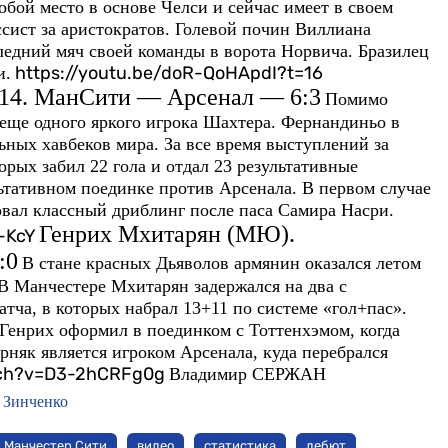
обой место в основе Челси и сейчас имеет в своем
ассист за аристократов. Голевой почин Виллиана
следний мяч своей команды в ворота Норвича. Бразилец
https://youtu.be/doR-QoHApdI?t=16
и.
14. МанСити — Арсенал — 6:3
Помимо
еще одного яркого игрока Шахтера. Фернандиньо в
ьных хавбеков мира. За все время выступлений за
рых забил 22 гола и отдал 23 результативные
ьтативном поединке против Арсенала. В первом случае
овал классный дриблинг после паса Самира Насри.
Генрих Мхитарян (МЮ).
-KcY
:0
В стане красных Дьяволов армянин оказался летом
 В Манчестере Мхитарян задержался на два с
атча, в которых набрал 13+11 по системе «гол+пас».
Генрих оформил в поединком с Тоттенхэмом, когда
рняк является игроком Арсенала, куда перебрался
tch?v=D3-2hCRFg0g
Владимир СЕРЖАН
 Зинченко
Манчестер Сити
видео
статистика
дебют