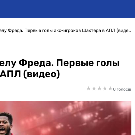
К неожиданному выстрелу Фреда. Первые голы экс-игроков Шахтера в АПЛ (видео)
елу Фреда. Первые голы
 АПЛ (видео)
★
★
★
★
★
★
★
★
★
★
0 голосів