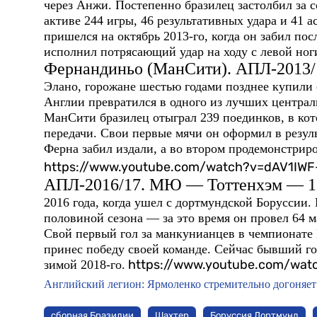
через Анжи. Постепенно бразилец застолбил за с
активе 244 игры, 46 результативных удара и 41 
пришелся на октябрь 2013-го, когда он забил по
исполнил потрясающий удар на ходу с левой ног
Фернандиньо (МанСити). АПЛ-2013/
Элано, горожане шестью годами позднее купили 
Англии превратился в одного из лучших централ
МанСити бразилец отыграл 239 поединков, в кото
передачи. Свои первые мячи он оформил в резул
Ферна забил издали, а во втором продемонстрир
https://www.youtube.com/watch?v=dAV1IWF
АПЛ-2016/17. МЮ — Тоттенхэм — 1
2016 года, когда ушел с дортмундской Боруссии.
половиной сезона — за это время он провел 64 м
Свой первый гол за манкунианцев в чемпионате 
принес победу своей команде. Сейчас бывший го
https://www.youtube.com/wa
зимой 2018-го.
Английский легион: Ярмоленко стремительно догоняет
сборная Бразилии
Шахтер
Боруссия Дортмунд