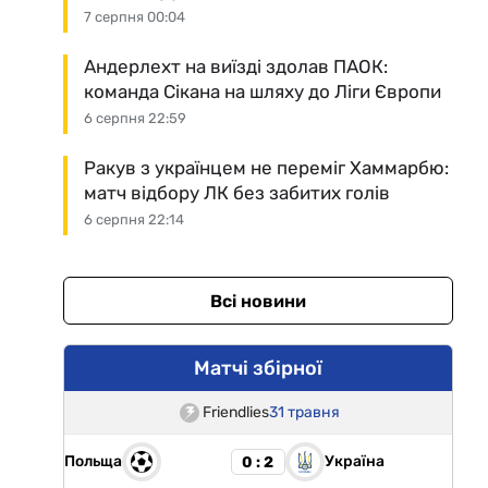
7 серпня 00:04
Андерлехт на виїзді здолав ПАОК:
команда Сікана на шляху до Ліги Європи
6 серпня 22:59
Ракув з українцем не переміг Хаммарбю:
матч відбору ЛК без забитих голів
6 серпня 22:14
Всі новини
Матчі збірної
Friendlies
31 травня
Польща
Україна
0 : 2