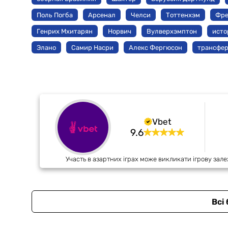
Поль Погба
Арсенал
Челси
Тоттенхэм
Фр
Генрих Мхитарян
Норвич
Вулверхэмптон
исто
Элано
Самир Насри
Алекс Фергюсон
трансфе
Vbet
9.6
Участь в азартних іграх може викликати ігрову зале
Всі