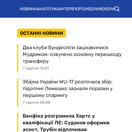
НОВИНИ
АНАЛІТИКА
ІНТЕРВ'Ю
РІЗНЕ
БУКМЕКЕРИ
ОСТАННІ НОВИНИ
Два клуби Бундесліги зацікавилися
Мудриком: озвучено основну перешкоду
трансферу
7 серпня 10:01
Збірна України WU-17 розпочала збір:
підопічні Лемешко зазнали поразки у
першому спарингу
7 серпня 08:48
Бенфіка розгромила Хартс у
кваліфікації ЛЄ: Судаков оформив
асист, Трубін відпочивав