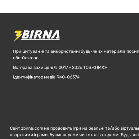
При цитуванні та використанні будь-яких матеріалів посил
обов'язкове
Всі права захищені © 2017 - 2026 ТОВ «ПМХ»
Ідентифікатор медіа R40-06374
Сайт zbirna.com не проводить ігри на реальні та/або віртуаль
азартними іграми, букмекерами чи тоталізаторами. Будь-які