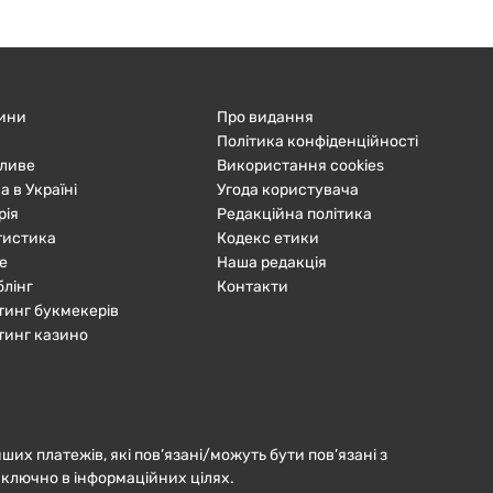
ини
Про видання
Політика конфіденційності
ливе
Використання cookies
а в Україні
Угода користувача
рія
Редакційна політика
тистика
Кодекс етики
е
Наша редакція
блінг
Контакти
тинг букмекерів
тинг казино
нших платежів, які пов’язані/можуть бути пов’язані з
иключно в інформаційних цілях.