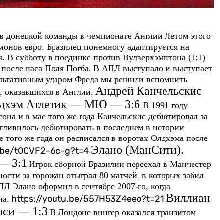
 донецкой команды в чемпионате Англии
Летом этого
онов евро. Бразилец понемногу адаптируется на
. В субботу в поединке против Вулверхэмптона (1:1)
 после паса Поля Погба.
В АПЛ выступало и выступает
зультативным ударом Фреда мы решили вспомнить
Андрей Канчельскис
, оказавшихся в Англии.
Олдхэм Атлетик — МЮ — 3:6
В 1991 году
она и в мае того же года Канчельскис дебютировал за
ливилось дебютировать в последнем в истории
 того же года он расписался в воротах Олдхэма после
Элано (МанСити).
u.be/t0QVF2-6c-g?t=4
— 3:1
Игрок сборной Бразилии переехал в Манчестер
ности за горожан отыграл 80 матчей, в которых забил
ПЛ Элано оформил в сентябре 2007-го, когда
Виллиан
https://youtu.be/557H53Z4eeo?t=21
ча.
лси — 1:3
В Лондоне вингер оказался транзитом