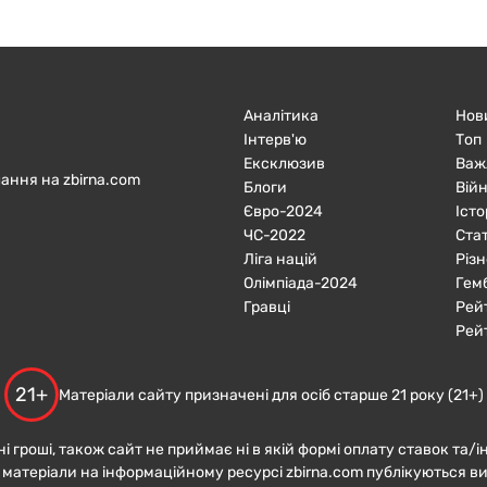
Аналітика
Нов
Інтерв'ю
Топ
Ексклюзив
Важ
ання на zbirna.com
Блоги
Війн
Євро-2024
Істо
ЧC-2022
Ста
Ліга націй
Різн
Олімпіада-2024
Гем
Гравці
Рей
Рей
21+
Матеріали сайту призначені для осіб старше 21 року (21+)
ні гроші, також сайт не приймає ні в якій формі оплату ставок та/і
 матеріали на інформаційному ресурсі zbirna.com публікуються в