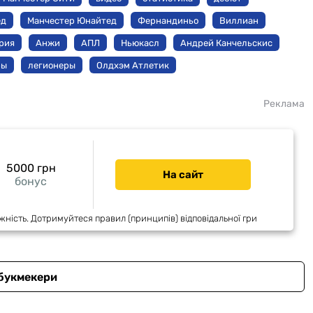
ед
Манчестер Юнайтед
Фернандиньо
Виллиан
рия
Анжи
АПЛ
Ньюкасл
Андрей Канчельскис
ры
легионеры
Олдхэм Атлетик
Реклама
5000 грн
На сайт
бонус
жність. Дотримуйтеся правил (принципів) відповідальної гри
 букмекери