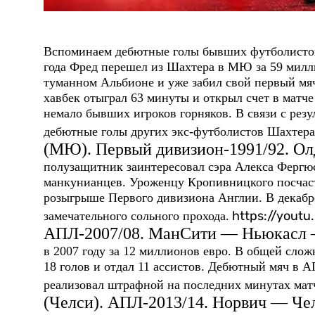
Вспоминаем дебютные голы бывших футболистов
года Фред перешел из Шахтера в МЮ за 59 милли
туманном Альбионе и уже забил свой первый мяч
хавбек отыграл 63 минуты и открыл счет в матче
немало бывших игроков горняков. В связи с ре
дебютные голы других экс-футболистов Шахтера
(МЮ). Первый дивизион-1991/92. 
полузащитник заинтересовал сэра Алекса Фергюс
манкунианцев. Уроженцу Кропивницкого посчаст
розыгрыше Первого дивизиона Англии. В декабре
https://yout
замечательного сольного прохода.
АПЛ-2007/08. МанСити — Ньюкасл 
в 2007 году за 12 миллионов евро. В общей слож
18 голов и отдал 11 ассистов. Дебютный мяч в А
реализовал штрафной на последних минутах мат
(Челси). АПЛ-2013/14. Норвич — Че