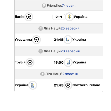
Friendlies
7 червня
Данія
Україна
2 : 1
Ліга Націй
25 вересня
Угорщина
Україна
21:45
Ліга Націй
28 вересня
Грузія
Україна
19:00
Ліга Націй
2 жовтня
Україна
Northern Ireland
21:45