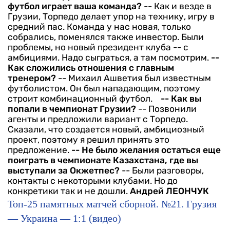
футбол играет ваша команда?
-- Как и везде в
Грузии, Торпедо делает упор на технику, игру в
средний пас. Команда у нас новая, только
собрались, поменялся также инвестор. Были
проблемы, но новый президент клуба -- с
амбициями. Надо сыграться, а там посмотрим.
--
Как сложились отношения с главным
тренером?
-- Михаил Ашветия был известным
футболистом. Он был нападающим, поэтому
строит комбинационный футбол.
-- Как вы
попали в чемпионат Грузии?
-- Позвонили
агенты и предложили вариант с Торпедо.
Сказали, что создается новый, амбициозный
проект, поэтому я решил принять это
предложение.
-- Не было желания остаться еще
поиграть в чемпионате Казахстана, где вы
выступали за Окжетпес?
-- Были разговоры,
контакты с некоторыми клубами. Но до
конкретики так и не дошли.
Андрей ЛЕОНЧУК
Топ-25 памятных матчей сборной. №21. Грузия
— Украина — 1:1 (видео)