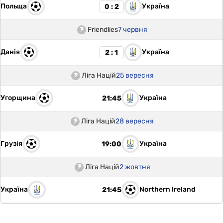
Польща
Україна
0 : 2
Friendlies
7 червня
Данія
Україна
2 : 1
Ліга Націй
25 вересня
Угорщина
Україна
21:45
Ліга Націй
28 вересня
Грузія
Україна
19:00
Ліга Націй
2 жовтня
Україна
Northern Ireland
21:45