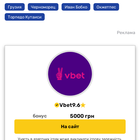
Грузия
Черноморец
Иван Бобко
Окжетпес
Торпедо Кутаиси
Реклама
Vbet
9.6
5000 грн
бонус
На сайт
Участь в азартних іграх може викликати ігрову залежність.