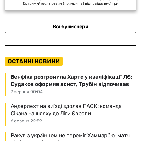
Дотримуйтеся правил (принципів) відповідальної гри
Всі букмекери
ОСТАННІ НОВИНИ
Бенфіка розгромила Хартс у кваліфікації ЛЄ:
Судаков оформив асист, Трубін відпочивав
7 серпня 00:04
Андерлехт на виїзді здолав ПАОК: команда
Сікана на шляху до Ліги Європи
6 серпня 22:59
Ракув з українцем не переміг Хаммарбю: матч