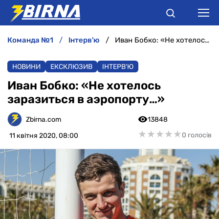
команда №1
інтерв'ю
Иван Бобко: «Не хотелось заразиться в аэропорту…»
НОВИНИ
НОВИНИ
ЕКСКЛЮЗИВ
ІНТЕРВ'Ю
АНАЛІТИКА
Иван Бобко: «Не хотелось
заразиться в аэропорту…»
ІНТЕРВ'Ю
Zbirna.com
13848
РІЗНЕ
★
★
★
★
★
★
★
★
★
★
0 голосів
11 квітня 2020, 08:00
БУКМЕКЕРИ