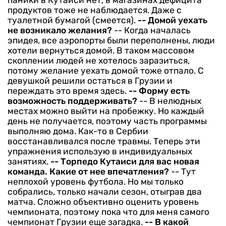
паники в Кутаиси нет, в магазинах дефицита
продуктов тоже не наблюдается. Даже с
туалетной бумагой (смеется).
-- Домой уехать
не возникало желания?
-- Когда началась
эпидея, все аэропорты были переполнены, люди
хотели вернуться домой. В таком массовом
скоплении людей не хотелось заразиться,
потому желание уехать домой тоже отпало. С
девушкой решили остаться в Грузии и
переждать это время здесь.
-- Форму есть
возможность поддерживать?
-- В нелюдных
местах можно выйти на пробежку. Но каждый
день не получается, поэтому часть программы
выполняю дома. Как-то в Сербии
восстанавливался после травмы. Теперь эти
упражнения использую в индивидуальных
занятиях.
-- Торпедо Кутаиси для вас новая
команда. Какие от нее впечатления?
-- Тут
неплохой уровень футбола. Но мы только
собрались, только начали сезон, отыграв два
матча. Сложно объективно оценить уровень
чемпионата, поэтому пока что для меня самого
чемпионат Грузии еще загадка.
-- В какой