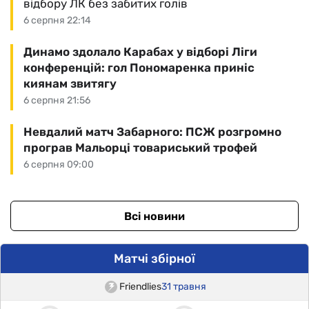
відбору ЛК без забитих голів
6 серпня 22:14
Динамо здолало Карабах у відборі Ліги
конференцій: гол Пономаренка приніс
киянам звитягу
6 серпня 21:56
Невдалий матч Забарного: ПСЖ розгромно
програв Мальорці товариський трофей
6 серпня 09:00
Всі новини
Матчі збірної
Friendlies
31 травня