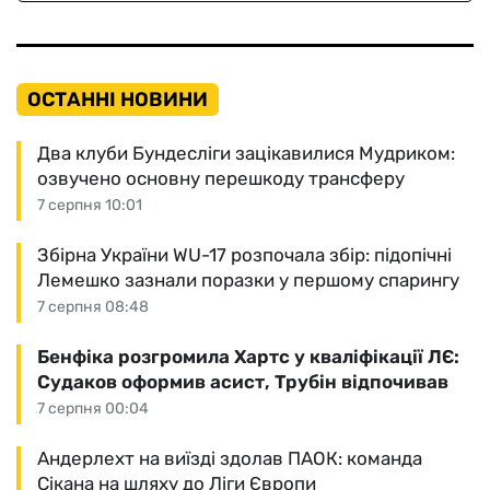
ОСТАННІ НОВИНИ
Два клуби Бундесліги зацікавилися Мудриком:
озвучено основну перешкоду трансферу
7 серпня 10:01
Збірна України WU-17 розпочала збір: підопічні
Лемешко зазнали поразки у першому спарингу
7 серпня 08:48
Бенфіка розгромила Хартс у кваліфікації ЛЄ:
Судаков оформив асист, Трубін відпочивав
7 серпня 00:04
Андерлехт на виїзді здолав ПАОК: команда
Сікана на шляху до Ліги Європи