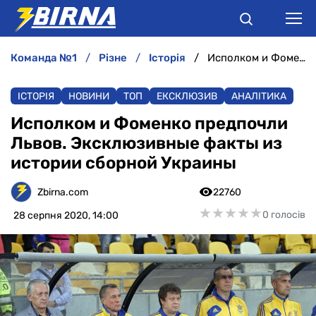
команда №1
різне
історія
Исполком и Фоменко предпочли Львов. Эксклюзивные факты из истории сборной Украины
НОВИНИ
ІСТОРІЯ
НОВИНИ
ТОП
ЕКСКЛЮЗИВ
АНАЛІТИКА
АНАЛІТИКА
Исполком и Фоменко предпочли
Львов. Эксклюзивные факты из
ІНТЕРВ'Ю
истории сборной Украины
РІЗНЕ
Zbirna.com
22760
★
★
★
★
★
★
★
★
★
★
0 голосів
28 серпня 2020, 14:00
БУКМЕКЕРИ