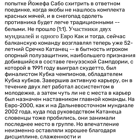
попытке Йожефа Сабо схитрить в ответном
поединке, когда якобы не нашлось комплекта
красных мячей, и в снегопад одолеть
противника будет легче традиционными --
Участники двух
белыми. Не прошло (1:1).
мундиалей и одного Евро
Как и тогда, сейчас
балканскую команду возглавлял теперь уже 52-
летний Сречко Катанец -- в бытность игроком
опорный полузащитник, наибольшего признания
добившийся в составе генуэзской Сампдории, с
которой в 1991 году выиграл скудетто, был
финалистом Кубка чемпионов, обладателем
Кубка кубков.
Завершив активную карьеру, он в
течение двух лет работал ассистентом в
молодежке, а затем чуть ли не с места в карьер
был назначен наставником главной команды. На
Евро-2000, как и на Дальневосточном мундиале
2002 года, куда под руководством Катанеца
словенцы тоже пробились, они занимали
последнее место в группе. Но впечатление
неизменно оставляли хорошее благодаря
дисциплине, слаженности и