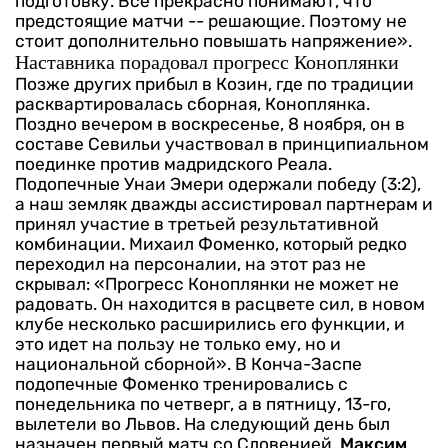
подготовку. Все прекрасно понимают, что
предстоящие матчи -- решающие. Поэтому не
стоит дополнительно повышать напряжение».
Наставника порадовал прогресс Коноплянки
Позже других прибыл в Козин, где по традиции
расквартировалась сборная, Коноплянка.
Поздно вечером в воскресенье, 8 ноября, он в
составе Севильи участвовал в принципиальном
поединке против мадридского Реала.
Подопечные Унаи Эмери одержали победу (3:2),
а наш земляк дважды ассистировал партнерам и
принял участие в третьей результативной
комбинации.
Михаил Фоменко, который редко
переходил на персоналии, на этот раз не
скрывал: «Прогресс Коноплянки не может не
радовать. Он находится в расцвете сил, в новом
клубе несколько расширились его функции, и
это идет на пользу не только ему, но и
национальной сборной».
В Конча-Заспе
подопечные Фоменко тренировались с
понедельника по четверг, а в пятницу, 13-го,
вылетели во Львов. На следующий день был
назначен первый матч со Словенией.
Максим