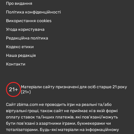
Про видання
Політика конфіденційності
Використання cookies
Угода користувача
Редакційна політика
Кодекс етики
Наша редакція
Контакти
Матеріали сайту призначені для осіб старше 21 року
21+
(21+)
Сайт zbirna.com не проводить ігри на реальні та/або
віртуальні гроші, також сайт не приймає ні в якій формі
оплату ставок та/інших платежів, які пов’язані/можуть
бути пов’язані з азартними іграми, букмекерами чи
тоталізаторами. Будь-які матеріали на інформаційному