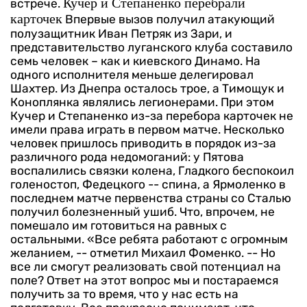
Кучер и Степаненко перебрали
встрече.
карточек
Впервые вызов получил атакующий
полузащитник Иван Петряк из Зари, и
представительство луганского клуба составило
семь человек – как и киевского Динамо. На
одного исполнителя меньше делегировал
Шахтер. Из Днепра осталось трое, а Тимощук и
Коноплянка являлись легионерами. При этом
Кучер и Степаненко из-за перебора карточек не
имели права играть в первом матче.
Несколько
человек пришлось приводить в порядок из-за
различного рода недомоганий: у Пятова
воспалились связки колена, Гладкого беспокоил
голеностоп, Федецкого -- спина, а Ярмоленко в
последнем матче первенства страны со Сталью
получил болезненный ушиб. Что, впрочем, не
помешало им готовиться на равных с
остальными.
«Все ребята работают с огромным
желанием, -- отметил Михаил Фоменко. -- Но
все ли смогут реализовать свой потенциал на
поле? Ответ на этот вопрос мы и постараемся
получить за то время, что у нас есть на