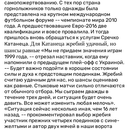
самопожертвованию.
С тех пор страна
горнолыжников только однажды была
представлена на крупном международном
футбольном форуме -- чемпионате мира 2010
года. А предшествовавшие Евро-2016 две
квалификации и вовсе провалила. И тогда
пришлось вновь обращаться к услугам Сречко
Для Катанеца жребий удачный, но
Катанеца.
шансы равные
«Мы не придаем значения играм
1999 года, -- отрезал наставник, когда ему
напомнили о предыдущем плей-офф с Украиной.
-- Будет важно подойти в хорошем состоянии
силы и духа к предстоящим поединкам.
Жребий
считаю удачным для нас, но шансы оцениваю
как равные. Стыковые матчи сильно отличаются
от обычного отбора. Мы сыграем дважды в
течение трех дней, и ситуация будет очень
давить. Все может изменить любая мелочь».
«Ситуация сейчас несколько иная, чем 16 лет
назад, -- прокомментировал выбор жребия
участник прежних четырех поединков с сине-
желтыми и автор двух мячей в наши ворота