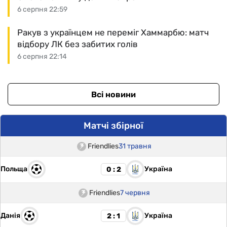
6 серпня 22:59
Ракув з українцем не переміг Хаммарбю: матч
відбору ЛК без забитих голів
6 серпня 22:14
Всі новини
Матчі збірної
Friendlies
31 травня
Польща
Україна
0 : 2
Friendlies
7 червня
Данія
Україна
2 : 1