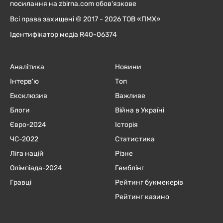
посилання на zbirna.com обов'язкове
Всі права захищені © 2017 - 2026 ТОВ «ПМХ»
Ідентифікатор медіа R40-06374
Аналітика
Новини
Інтерв'ю
Топ
Ексклюзив
Важливе
Блоги
Війна в Україні
Євро-2024
Історія
ЧC-2022
Статистика
Ліга націй
Різне
Олімпіада-2024
Гемблінг
Гравці
Рейтинг букмекерів
Рейтинг казино