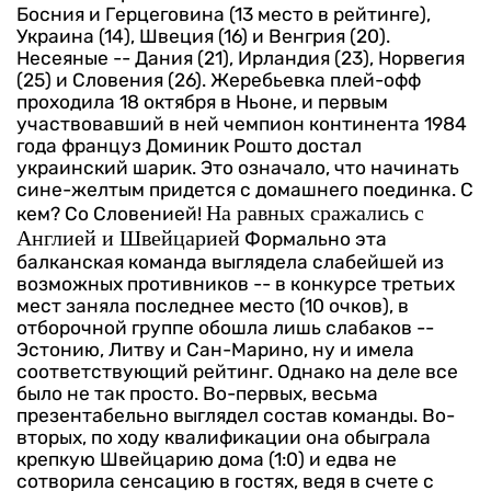
Босния и Герцеговина (13 место в рейтинге),
Украина (14), Швеция (16) и Венгрия (20).
Несеяные -- Дания (21), Ирландия (23), Норвегия
(25) и Словения (26).
Жеребьевка плей-офф
проходила 18 октября в Ньоне, и первым
участвовавший в ней чемпион континента 1984
года француз Доминик Рошто достал
украинский шарик. Это означало, что начинать
сине-желтым придется с домашнего поединка. С
На равных сражались с
кем? Со Словенией!
Англией и Швейцарией
Формально эта
балканская команда выглядела слабейшей из
возможных противников -- в конкурсе третьих
мест заняла последнее место (10 очков), в
отборочной группе обошла лишь слабаков --
Эстонию, Литву и Сан-Марино, ну и имела
соответствующий рейтинг.
Однако на деле все
было не так просто. Во-первых, весьма
презентабельно выглядел состав команды. Во-
вторых, по ходу квалификации она обыграла
крепкую Швейцарию дома (1:0) и едва не
сотворила сенсацию в гостях, ведя в счете с