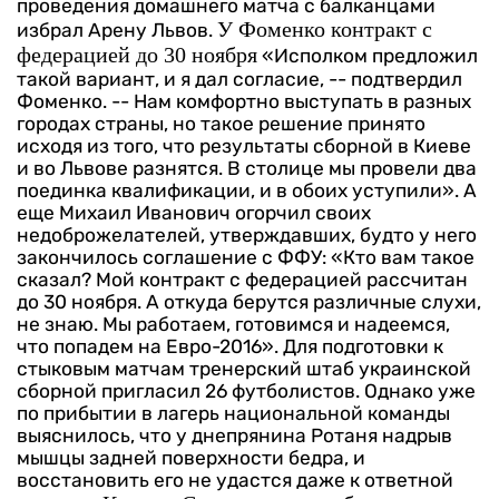
проведения домашнего матча с балканцами
У Фоменко контракт с
избрал Арену Львов.
федерацией до 30 ноября
«Исполком предложил
такой вариант, и я дал согласие, -- подтвердил
Фоменко. -- Нам комфортно выступать в разных
городах страны, но такое решение принято
исходя из того, что результаты сборной в Киеве
и во Львове разнятся. В столице мы провели два
поединка квалификации, и в обоих уступили».
А
еще Михаил Иванович огорчил своих
недоброжелателей, утверждавших, будто у него
закончилось соглашение с ФФУ: «Кто вам такое
сказал? Мой контракт с федерацией рассчитан
до 30 ноября. А откуда берутся различные слухи,
не знаю. Мы работаем, готовимся и надеемся,
что попадем на Евро-2016».
Для подготовки к
стыковым матчам тренерский штаб украинской
сборной пригласил 26 футболистов. Однако уже
по прибытии в лагерь национальной команды
выяснилось, что у днепрянина Ротаня надрыв
мышцы задней поверхности бедра, и
восстановить его не удастся даже к ответной