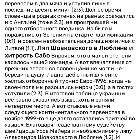
перевесом в два мяча и уступив лишь в
последние десять минут (2:3).
Долгое время
словенцы в родных стенах на равных сражались
и с Англией (тоже 2:3), не проигравшей ни
одного отборочного поединка. Но было и
поражение от Эстонии на старте квалификации
(0:1), и совсем необязательная домашняя ничья с
Ляп Шовковского в Любляне и
Литвой (1:1).
хитрость Сабо
Впрочем, это в малой степени
касалось нашей команды. А вот впечатления от
прежних встреч со словенцами не могли не
бередить душу. Ладно, дебютный для сине-
желтых отборочный турнир Евро-1996, когда на
своем поле мы разошлись миром (0:0), а в гостях
уступили (2:3). В итоговой таблице украинцы
все равно оказались выше, хоть и заняли
четвертое место.
А вот стыковые матчи
следующего континентального первенства в
ноябре 1999-го еще долго оставались притчей во
языцех. Благодаря неадекватному судейству
швейцарца Урса Майера и необъяснимому ляпу
Александра Шовковского в Любляне (1:2).
И