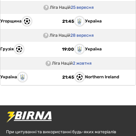
Ліга Націй
25 вересня
Угорщина
Україна
21:45
Ліга Націй
28 вересня
Грузія
Україна
19:00
Ліга Націй
2 жовтня
Україна
Northern Ireland
21:45
При цитуванні та використанні будь-яких матеріалів