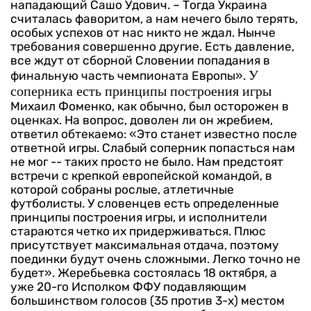
нападающий Сашо Удович. – Тогда Украина
считалась фаворитом, а нам нечего было терять,
особых успехов от нас никто не ждал.
Нынче
требования совершенно другие. Есть давление,
все ждут от сборной Словении попадания в
У
финальную часть чемпионата Европы».
соперника есть принципы построения игры
Михаил Фоменко, как обычно, был осторожен в
оценках. На вопрос, доволен ли он жребием,
ответил обтекаемо: «Это станет известно после
ответной игры. Слабый соперник попасться нам
не мог -- таких просто не было.
Нам предстоят
встречи с крепкой европейской командой, в
которой собраны рослые, атлетичные
футболисты. У словенцев есть определенные
принципы построения игры, и исполнители
стараются четко их придерживаться. Плюс
присутствует максимальная отдача, поэтому
поединки будут очень сложными. Легко точно не
будет».
Жеребьевка состоялась 18 октября, а
уже 20-го Исполком ФФУ подавляющим
большинством голосов (35 против 3-х) местом