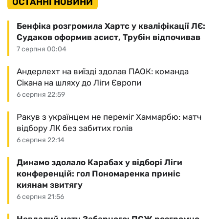
ОСТАННІ НОВИНИ
Бенфіка розгромила Хартс у кваліфікації ЛЄ:
Судаков оформив асист, Трубін відпочивав
7 серпня 00:04
Андерлехт на виїзді здолав ПАОК: команда
Сікана на шляху до Ліги Європи
6 серпня 22:59
Ракув з українцем не переміг Хаммарбю: матч
відбору ЛК без забитих голів
6 серпня 22:14
Динамо здолало Карабах у відборі Ліги
конференцій: гол Пономаренка приніс
киянам звитягу
6 серпня 21:56