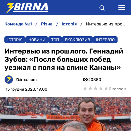
команда №1
різне
історія
Интервью из прошлого. Геннадий Зубов: «После больших побед уезжал с поля на спине Кананы»
НОВИНИ
ІСТОРІЯ
НОВИНИ
ТОП
ЕКСКЛЮЗИВ
ІНТЕРВ'Ю
АНАЛІТИКА
Интервью из прошлого. Геннадий
Зубов: «После больших побед
ІНТЕРВ'Ю
уезжал с поля на спине Кананы»
РІЗНЕ
Zbirna.com
20880
★
★
★
★
★
★
★
★
★
★
0 голосів
15 грудня 2020, 19:00
БУКМЕКЕРИ