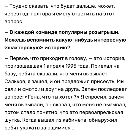
— Трудно сказать, что будет дальше, может,
через год-полтора я смогу ответить на этот
вопрос.
— В каждой команде по­пулярны розыгрыши.
Мо­жешь вспомнить какую-ни­будь интересную
«шахтер­скую» историю?
— Первое, что приходит в голову, — это история,
произо­шедшая 1 апреля 1995 года. Приехал на
базу, ребята сказа­ли, что меня вызывает
Сальков, я зашел, и он предложил при­сесть. Мы
сели и смотрим друг на друга. Затем последовал
во­прос: «Гена, что ты хотел?» Я спросил, зачем
меня вызывали, он сказал, что меня не вызывал,
потом стало понятно, что это первоапрельская
шутка. Когда вышел из кабинета, обнаружил
ребят ухахатывающимися...