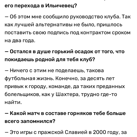
его перехода в Ильиче­вец?
— Об этом мне сообщило руководство клуба. Так
как лучшей альтернативы не бы­ло, пришлось
поставить свою подпись под контрактом сро­ком
на два года.
— Остался в душе горь­кий осадок от того, что
по­кидаешь родной для тебя клуб?
— Ничего с этим не поде­лаешь, такова
футбольная жизнь. Конечно, за десять лет
привык к городу, команде, да таких преданных
болельщи­ков, как у Шахтера, трудно где-то
найти.
— Какой матч в составе горняков тебе больше
все­го запомнился?
— Это игры с пражской Славией в 2000 году, за