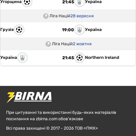
Угорщина
Україна
21:45
Ліга Націй
28 вересня
Грузія
Україна
19:00
Ліга Націй
2 жовтня
Україна
Northern Ireland
21:45
При цитуванні та використанні будь-яких матеріалів
посилання на zbirna.com обов'язкове
Всі права захищені © 2017 - 2026 ТОВ «ПМХ»