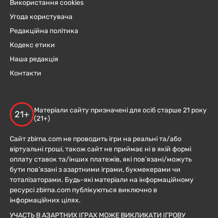
Використання cookies
Угода користувача
Редакційна політика
Кодекс етики
Наша редакція
Контакти
Матеріали сайту призначені для осіб старше 21 року
21+
(21+)
Сайт zbirna.com не проводить ігри на реальні та/або
віртуальні гроші, також сайт не приймає ні в якій формі
оплату ставок та/інших платежів, які пов’язані/можуть
бути пов’язані з азартними іграми, букмекерами чи
тоталізаторами. Будь-які матеріали на інформаційному
ресурсі zbirna.com публікуються виключно в
інформаційних цілях.
УЧАСТЬ В АЗАРТНИХ ІГРАХ МОЖЕ ВИКЛИКАТИ ІГРОВУ