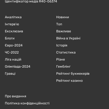
Ідентифікатор медіа R40-06374
Аналітика
Новини
Інтерв'ю
Топ
Ексклюзив
Важливе
Блоги
Війна в Україні
Євро-2024
Історія
ЧC-2022
Статистика
Ліга націй
Різне
Олімпіада-2024
Гемблінг
Гравці
Рейтинг букмекерів
Рейтинг казино
Про видання
Політика конфіденційності