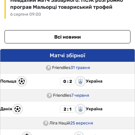
Невдалий матч Забарного: ПСЖ розгромно
програв Мальорці товариський трофей
6 серпня 09:00
Всі новини
Матчі збірної
Friendlies
31 травня
Польща
Україна
0 : 2
Friendlies
7 червня
Данія
Україна
2 : 1
Ліга Націй
25 вересня