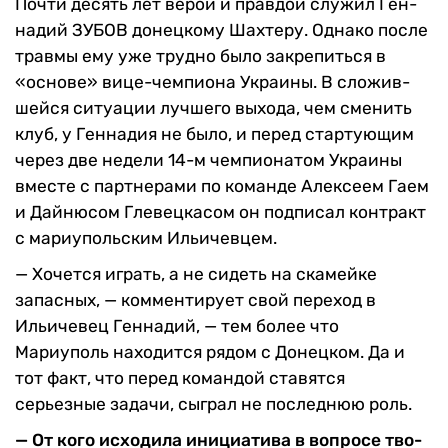
Почти десять лет верой и правдой служил Ген­
надий ЗУБОВ донецкому Шахтеру. Однако после
травмы ему уже трудно было закрепиться в
«основе» вице-чемпиона Украины. В сложив­
шейся ситуации лучшего вы­хода, чем сменить
клуб, у Ген­надия не было, и перед стар­тующим
через две недели 14-м чемпионатом Украины
вместе с партнерами по команде Алексеем Гаем
и Дайнюсом Глевецкасом он подпи­сал контракт
с мариуполь­ским Ильичевцем.
— Хочется играть, а не си­деть на скамейке
запасных, — комментирует свой переход в
Ильичевец Геннадий, — тем более что
Мариуполь нахо­дится рядом с Донецком. Да и
тот факт, что перед командой ставятся
серьезные задачи, сыграл не последнюю роль.
— От кого исходила инициатива в вопросе тво­