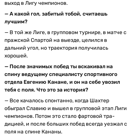
вы­ход в Лигу чемпионов.
— А какой гол, забитый тобой, считаешь
лучшим?
— В той же Лиге, в группо­вом турнире, в матче с
праж­ской Спартой на выезде, це­лился в
дальний угол, но тра­ектория получилась
хорошей.
— После значимых по­бед ты вскакивал на
спину ведущему специалисту спортивного
отдела Евге­нию Канане, и он на себе увозил
тебя с поля. Что это за история?
— Все качалось спонтан­но, когда Шахтер
обыграл Славию и вышел в групповой этап Лиги
чемпионов. По­том это стало фартовой тра­
дицией, и после больших по­бед всегда уезжал с
поля на спине Кананы.