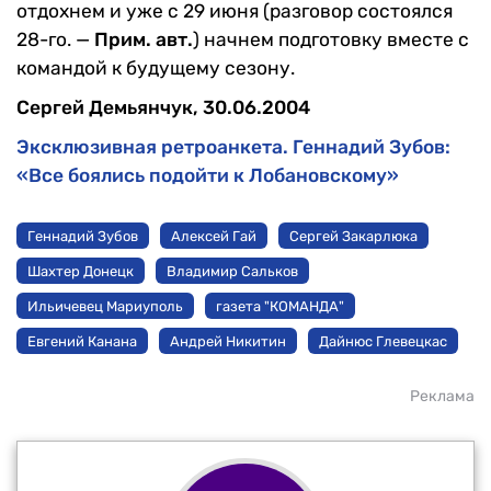
отдохнем и уже с 29 июня (разговор состоялся
28-го. —
Прим. авт.
) начнем подготов­ку вместе с
командой к будуще­му сезону.
Сергей Демьянчук, 30.06.2004
Эксклюзивная ретроанкета. Геннадий Зубов:
«Все боялись подойти к Лобановскому»
Геннадий Зубов
Алексей Гай
Сергей Закарлюка
Шахтер Донецк
Владимир Сальков
Ильичевец Мариуполь
газета "КОМАНДА"
Евгений Канана
Андрей Никитин
Дайнюс Глевецкас
Реклама