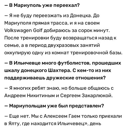
— В Мариуполь уже пе­реехал?
— Я не буду переезжать из Донецка. До
Мариуполя пря­мая трасса, и я на своем
Volkswagen Golf добираюсь за со­рок минут.
После тренировки буду возвращаться назад к
се­мье, а в период двухразовых занятий
оккупирую одну из комнат тренировочной базы.
— В Ильичевце много футболистов, прошедших
шкалу донецкого Шахтера. С кем-то из них
поддер­живаешь дружеские отно­шения?
— Я многих ребят знаю, но больше общаюсь с
Андреем Ни­китиным и Сергеем Закарлюкой.
— Мариупольцам уже был представлен?
— Еще нет. Мы с Алексеем Гаем только приехали
в Ялту, где находится Ильичевец», день