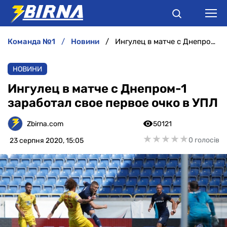
команда №1
новини
Ингулец в матче с Днепром-1 заработал свое первое очко в УПЛ
НОВИНИ
НОВИНИ
АНАЛІТИКА
Ингулец в матче с Днепром-1
заработал свое первое очко в УПЛ
ІНТЕРВ'Ю
Zbirna.com
50121
РІЗНЕ
★
★
★
★
★
★
★
★
★
★
0 голосів
23 серпня 2020, 15:05
БУКМЕКЕРИ