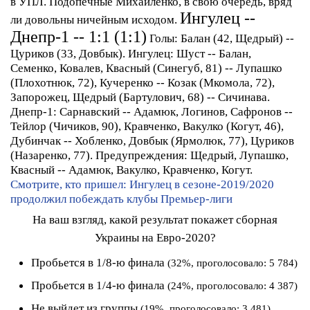
в УПЛ. Подопечные Михайленко, в свою очередь, вряд
Ингулец --
ли довольны ничейным исходом.
Днепр-1 -- 1:1 (1:1)
Голы:
Балан (42, Щедрый) --
Цуриков (33, Довбык).
Ингулец:
Шуст -- Балан,
Семенко, Ковалев, Квасный (Синегуб, 81) -- Лупашко
(Плохотнюк, 72), Кучеренко -- Козак (Мкомола, 72),
Запорожец, Щедрый (Бартулович, 68) -- Сичинава.
Днепр-1:
Сарнавский -- Адамюк, Логинов, Сафронов --
Тейлор (Чичиков, 90), Кравченко, Вакулко (Когут, 46),
Дубинчак -- Хобленко, Довбык (Ярмолюк, 77), Цуриков
(Назаренко, 77).
Предупреждения:
Щедрый, Лупашко,
Квасный -- Адамюк, Вакулко, Кравченко, Когут.
Смотрите, кто пришел: Ингулец в сезоне-2019/2020
продолжил побеждать клубы Премьер-лиги
На ваш взгляд, какой результат покажет сборная
Украины на Евро-2020?
Пробьется в 1/8-ю финала
(32%, проголосовало: 5 784)
Пробьется в 1/4-ю финала
(24%, проголосовало: 4 387)
Не выйдет из группы
(19%, проголосовало: 3 481)