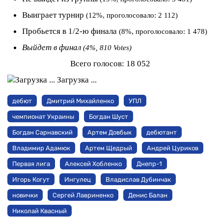
Выиграет турнир
(12%, проголосовало: 2 112)
Пробьется в 1/2-ю финала
(8%, проголосовало: 1 478)
Выйдет в финал
(4%, 810 Votes)
Всего голосов:
18 052
Загрузка ...
дебют
Дмитрий Михайленко
УПЛ
чемпионат Украины
Богдан Шуст
Богдан Сарнавский
Артем Довбык
дебютант
Владимир Адамюк
Артем Щедрый
Андрей Цуриков
Первая лига
Алексей Хобленко
Днепр-1
Игорь Когут
Ингулец
Владислав Дубинчак
новички
Сергей Лавриненко
Денис Балан
Николай Квасный