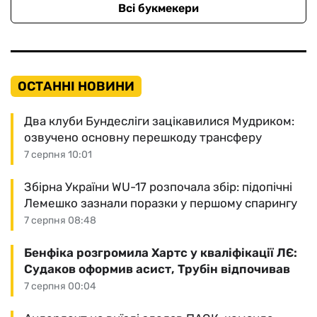
Всі букмекери
ОСТАННІ НОВИНИ
Два клуби Бундесліги зацікавилися Мудриком:
озвучено основну перешкоду трансферу
7 серпня 10:01
Збірна України WU-17 розпочала збір: підопічні
Лемешко зазнали поразки у першому спарингу
7 серпня 08:48
Бенфіка розгромила Хартс у кваліфікації ЛЄ:
Судаков оформив асист, Трубін відпочивав
7 серпня 00:04