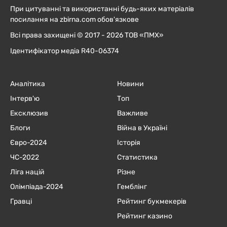
При цитуванні та використанні будь-яких матеріалів
посилання на zbirna.com обов'язкове
Всі права захищені © 2017 - 2026 ТОВ «ПМХ»
Ідентифікатор медіа R40-06374
Аналітика
Новини
Інтерв'ю
Топ
Ексклюзив
Важливе
Блоги
Війна в Україні
Євро-2024
Історія
ЧC-2022
Статистика
Ліга націй
Різне
Олімпіада-2024
Гемблінг
Гравці
Рейтинг букмекерів
Рейтинг казино