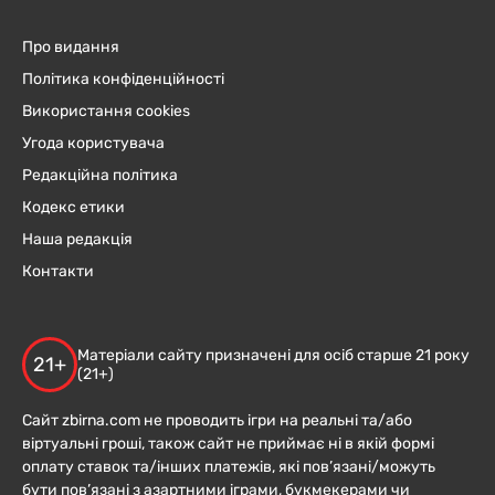
Про видання
Політика конфіденційності
Використання cookies
Угода користувача
Редакційна політика
Кодекс етики
Наша редакція
Контакти
Матеріали сайту призначені для осіб старше 21 року
21+
(21+)
Сайт zbirna.com не проводить ігри на реальні та/або
віртуальні гроші, також сайт не приймає ні в якій формі
оплату ставок та/інших платежів, які пов’язані/можуть
бути пов’язані з азартними іграми, букмекерами чи