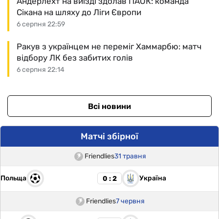
Андерлехт на виїзді здолав ПАОК: команда
Сікана на шляху до Ліги Європи
6 серпня 22:59
Ракув з українцем не переміг Хаммарбю: матч
відбору ЛК без забитих голів
6 серпня 22:14
Всі новини
Матчі збірної
Friendlies
31 травня
Польща
Україна
0 : 2
Friendlies
7 червня