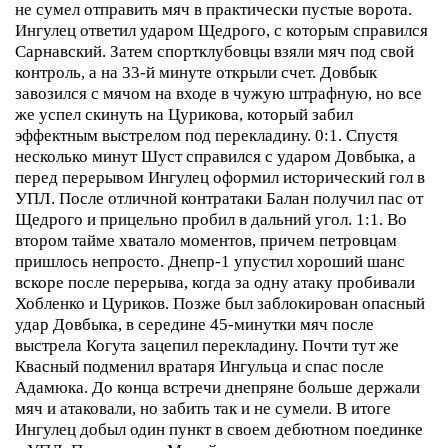
не сумел отправить мяч в практически пустые ворота.
Ингулец ответил ударом Щедрого, с которым справился
Сарнавский. Затем спортклубовцы взяли мяч под свой
контроль, а на 33-й минуте открыли счет. Довбык
завозился с мячом на входе в чужую штрафную, но все
же успел скинуть на Цурикова, который забил
эффектным выстрелом под перекладину. 0:1.
Спустя
несколько минут Шуст справился с ударом Довбыка, а
перед перерывом Ингулец оформил исторический гол в
УПЛ. После отличной контратаки Балан получил пас от
Щедрого и прицельно пробил в дальний угол. 1:1.
Во
втором тайме хватало моментов, причем петровцам
пришлось непросто. Днепр-1 упустил хороший шанс
вскоре после перерыва, когда за одну атаку пробивали
Хобленко и Цуриков. Позже был заблокирован опасный
удар Довбыка, в середине 45-минутки мяч после
выстрела Когута зацепил перекладину. Почти тут же
Квасный подменил вратаря Ингульца и спас после
Адамюка. До конца встречи днепряне больше держали
мяч и атаковали, но забить так и не сумели.
В итоге
Ингулец добыл один пункт в своем дебютном поединке