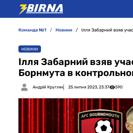
команда №1
новини
Ілля Забарний взяв уча
НОВИНИ
Ілля Забарний взяв учас
Борнмута в контрольно
Андрій Кругляк
25 липня 2023, 23:37
590