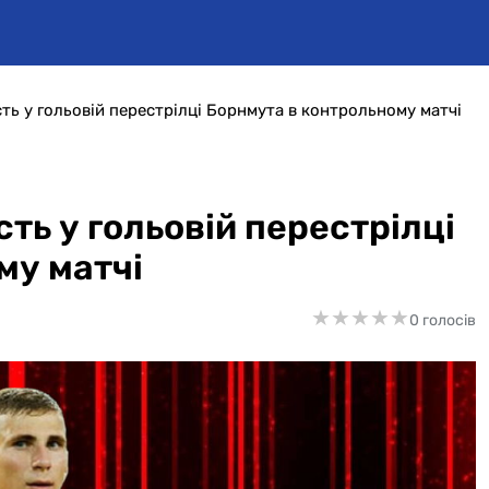
сть у гольовій перестрілці Борнмута в контрольному матчі
ть у гольовій перестрілці
му матчі
★
★
★
★
★
★
★
★
★
★
0 голосів