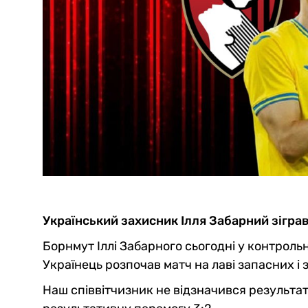
Український захисник Ілля Забарний зігра
Борнмут Іллі Забарного сьогодні у контроль
Українець розпочав матч на лаві запасних і з
Наш співвітчизник не відзначився результат