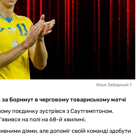
Илья Забарный 1
в за Борнмут в черговому товариському матчі
ному поєдинку зустрівся з Саутгемптоном.
'явився на полі на 68-й хвилині.
ивними діями, але допоміг своїй команді здобути