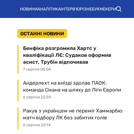
НОВИНИ
АНАЛІТИКА
ІНТЕРВ'Ю
РІЗНЕ
БУКМЕКЕРИ
ОСТАННІ НОВИНИ
Бенфіка розгромила Хартс у
кваліфікації ЛЄ: Судаков оформив
асист, Трубін відпочивав
7 серпня 00:04
Андерлехт на виїзді здолав ПАОК:
команда Сікана на шляху до Ліги Європи
6 серпня 22:59
Ракув з українцем не переміг Хаммарбю:
матч відбору ЛК без забитих голів
6 серпня 22:14