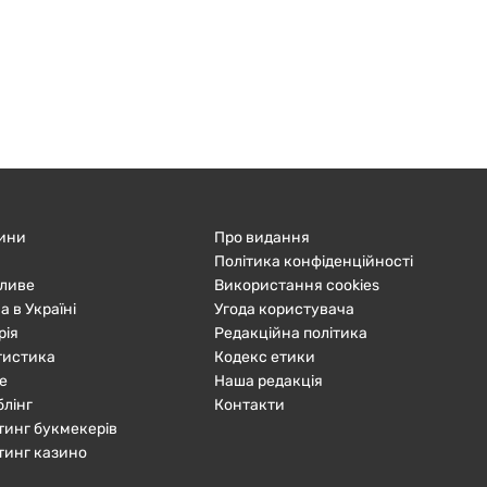
ини
Про видання
Політика конфіденційності
ливе
Використання cookies
а в Україні
Угода користувача
рія
Редакційна політика
тистика
Кодекс етики
е
Наша редакція
блінг
Контакти
тинг букмекерів
тинг казино