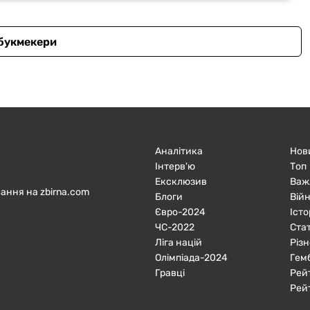
 букмекери
Аналітика
Нов
Інтерв'ю
Топ
Ексклюзив
Важ
ання на zbirna.com
Блоги
Війн
Євро-2024
Істо
ЧC-2022
Ста
Ліга націй
Різн
Олімпіада-2024
Гем
Гравці
Рей
Рей