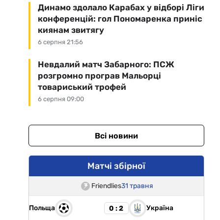
Динамо здолало Карабах у відборі Ліги
конференцій: гол Пономаренка приніс
киянам звитягу
6 серпня 21:56
Невдалий матч Забарного: ПСЖ
розгромно програв Мальорці
товариський трофей
6 серпня 09:00
Всі новини
Матчі збірної
Friendlies
31 травня
Польща
Україна
0 : 2