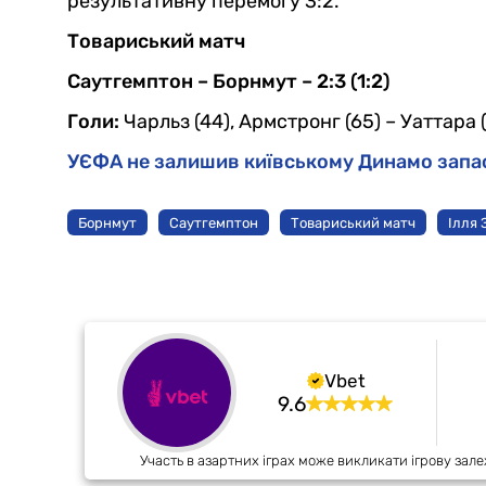
результативну перемогу 3:2.
Товариський матч
Саутгемптон – Борнмут – 2:3 (1:2)
Голи:
Чарльз (44), Армстронг (65) – Уаттара (15
УЄФА не залишив київському Динамо запас
Борнмут
Саутгемптон
Товариський матч
Ілля
Vbet
9.6
Участь в азартних іграх може викликати ігрову зале