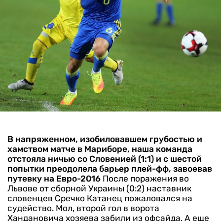
В напряженном, изобиловавшем грубостью и
хамством матче в Мариборе, наша команда
отстояла ничью со Словенией (1:1) и с шестой
попытки преодолела барьер плей-фф, завоевав
путевку на Евро-2016
После поражения во
Львове от сборной Украины (0:2) наставник
словенцев Сречко Катанец пожаловался на
судейство. Мол, второй гол в ворота
Хандановича хозяева забили из офсайда.
А еще