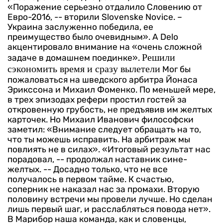
«Поражение серьезно отдалило Словению от
Евро-2016, -- вторили Slovenske Novice. –
Украина заслуженно победила, ее
преимущество было очевидным». А Delo
акцентировало внимание на «очень сложной
Решили
задаче в домашнем поединке».
сэкономить время и сразу вылетели
Мог бы
пожаловаться на шведского арбитра Йонаса
Эрикссона и Михаил Фоменко. По меньшей мере,
в трех эпизодах рефери простил гостей за
откровенную грубость, не предъявив им желтых
карточек.
Но Михаил Иванович философски
заметил: «Внимание следует обращать на то,
что ты можешь исправить. На арбитраж мы
повлиять не в силах».
«Итоговый результат нас
порадовал, -- продолжал наставник сине-
желтых. -- Досадно только, что не все
получалось в первом тайме. К счастью,
соперник не наказал нас за промахи. Вторую
половину встречи мы провели лучше. Но сделан
лишь первый шаг, и расслабляться повода нет».
В Марибор наша команда, как и словенцы,