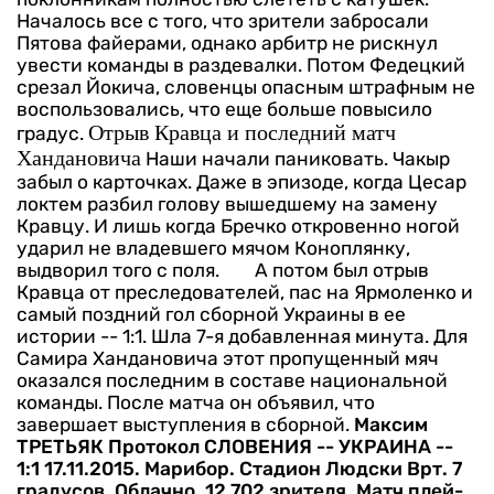
Началось все с того, что зрители забросали
Пятова файерами, однако арбитр не рискнул
увести команды в раздевалки. Потом Федецкий
срезал Йокича, словенцы опасным штрафным не
воспользовались, что еще больше повысило
Отрыв Кравца и последний матч
градус.
Хандановича
Наши начали паниковать. Чакыр
забыл о карточках. Даже в эпизоде, когда Цесар
локтем разбил голову вышедшему на замену
Кравцу. И лишь когда Бречко откровенно ногой
ударил не владевшего мячом Коноплянку,
выдворил того с поля.
А потом был отрыв
Кравца от преследователей, пас на Ярмоленко и
самый поздний гол сборной Украины в ее
истории -- 1:1. Шла 7-я добавленная минута. Для
Самира Хандановича этот пропущенный мяч
оказался последним в составе национальной
команды. После матча он объявил, что
завершает выступления в сборной.
Максим
ТРЕТЬЯК
Протокол
СЛОВЕНИЯ -- УКРАИНА --
1:1
17.11.2015. Марибор. Стадион Людски Врт. 7
градусов. Облачно. 12 702 зрителя. Матч плей-