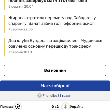
поспіль завершує матч УПЛ без голів
8 серпня 20:04
Жирона втратила перемогу над Сабадель у
спарингу: Ванат забив гол і оформив асист
7 серпня 22:03
Два клуби Бундесліги зацікавилися Мудриком:
озвучено основну перешкоду трансферу
7 серпня 10:01
Всі новини
Матчі збірної
Friendlies
31 травня
Польща
Україна
0 : 2