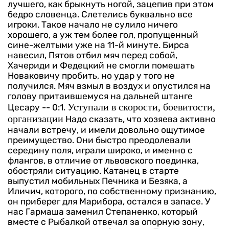
лучшего, как брыкнуть ногой, зацепив при этом
бедро словенца. Слетелись буквально все
игроки.
Такое начало не сулило ничего
хорошего, а уж тем более гол, пропущенный
сине-желтыми уже на 11-й минуте. Бирса
навесил, Пятов отбил мяч перед собой,
Хачериди и Федецкий не смогли помешать
Новаковичу пробить, но удар у того не
получился. Мяч взмыл в воздух и опустился на
голову притаившемуся на дальней штанге
Уступали в скорости, боевитости,
Цесару -- 0:1.
организации
Надо сказать, что хозяева активно
начали встречу, и имели довольно ощутимое
преимущество. Они быстро преодолевали
середину поля, играли широко, и именно с
флангов, в отличие от львовского поединка,
обостряли ситуацию. Катанец в старте
выпустил мобильных Печника и Безяка, а
Иличич, которого, по собственному признанию,
он приберег для Марибора, остался в запасе.
У
нас Гармаша заменил Степаненко, который
вместе с Рыбалкой отвечал за опорную зону,