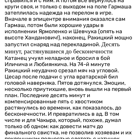
справился и с ним. А потом все вернулось на
круги своя, и только с выходом на поле Гармаша
затеплилась надежда на перелом в игре.
Вначале в эпицентре внимания оказался сам
Гармаш, потом были хорошие удары в
исполнении Ярмоленко и Шевчука (опять на
высоте Ханданович!), наконец, Ракицкий мощно
Десять
запустил снаряд над перекладиной.
минут, растянувшиеся до бесконечности
Катанец учуял неладное и бросил в бой
Иличича и Любиянкича. На 74-й минуте
Ракицкий неудачно срезал мяч на угловой.
Цесар после подачи с угла вратарской бил
головой наверняка. Пятов дотянулся. Эмоции,
несколько приутихшие, вновь вышли на первый
план.
Последние десять минут и
компенсированные пять с хвостиком
растянулись во времени, как показалось, до
бесконечности. И превратились в ад. В том
числе и для Чакыра, который, похоже, думал
только об одном: как довести матч до
финального свистка, не позволив хозяевам и их
поклонникам полностью слететь с катушек.