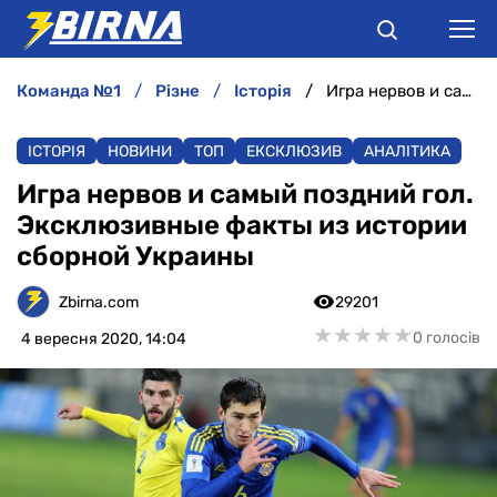
команда №1
різне
історія
Игра нервов и самый поздний гол. Эксклюзивные факты из истории сборной Украины
НОВИНИ
ІСТОРІЯ
НОВИНИ
ТОП
ЕКСКЛЮЗИВ
АНАЛІТИКА
АНАЛІТИКА
Игра нервов и самый поздний гол.
Эксклюзивные факты из истории
ІНТЕРВ'Ю
сборной Украины
РІЗНЕ
Zbirna.com
29201
★
★
★
★
★
★
★
★
★
★
0 голосів
4 вересня 2020, 14:04
БУКМЕКЕРИ