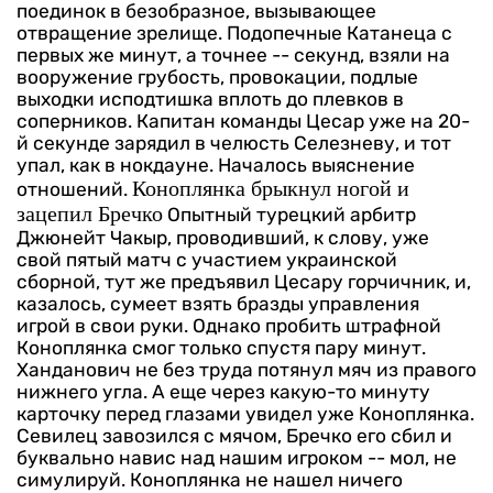
поединок в безобразное, вызывающее
отвращение зрелище.
Подопечные Катанеца с
первых же минут, а точнее -- секунд, взяли на
вооружение грубость, провокации, подлые
выходки исподтишка вплоть до плевков в
соперников. Капитан команды Цесар уже на 20-
й секунде зарядил в челюсть Селезневу, и тот
упал, как в нокдауне. Началось выяснение
Коноплянка брыкнул ногой и
отношений.
зацепил Бречко
Опытный турецкий арбитр
Джюнейт Чакыр, проводивший, к слову, уже
свой пятый матч с участием украинской
сборной, тут же предъявил Цесару горчичник, и,
казалось, сумеет взять бразды управления
игрой в свои руки. Однако пробить штрафной
Коноплянка смог только спустя пару минут.
Ханданович не без труда потянул мяч из правого
нижнего угла.
А еще через какую-то минуту
карточку перед глазами увидел уже Коноплянка.
Севилец завозился с мячом, Бречко его сбил и
буквально навис над нашим игроком -- мол, не
симулируй. Коноплянка не нашел ничего