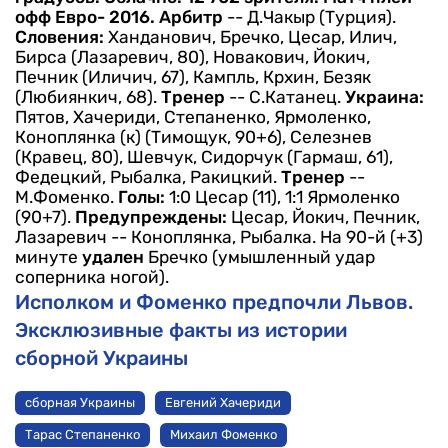
офф Евро- 2016.
Арбитр
-- Д.Чакыр (Турция).
Словения:
Ханданович, Бречко, Цесар, Илич,
Бирса (Лазаревич, 80), Новакович, Йокич,
Печник (Иличич, 67), Кампль, Крхин, Безяк
(Любиянкич, 68).
Тренер
-- С.Катанец.
Украина:
Пятов, Хачериди, Степаненко, Ярмоленко,
Коноплянка (к) (Тимощук, 90+6), Селезнев
(Кравец, 80), Шевчук, Сидорчук (Гармаш, 61),
Федецкий, Рыбалка, Ракицкий.
Тренер
--
М.Фоменко.
Голы:
1:0 Цесар (11), 1:1 Ярмоленко
(90+7).
Предупреждены:
Цесар, Йокич, Печник,
Лазаревич -- Коноплянка, Рыбалка.
На 90-й (+3)
минуте
удален
Бречко (умышленный удар
соперника ногой).
Исполком и Фоменко предпочли Львов.
Эксклюзивные факты из истории
сборной Украины
сборная Украины
Евгений Хачериди
Тарас Степаненко
Михаил Фоменко