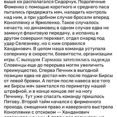
выше их располагался Сидорчук. Подопечные
Фоменко с помощью короткого и среднего паса
пытались придержать мяч, наладить контроль
над ним, а при удобном случае бросали вперед
Коноплянку и Ярмоленко.
Такое случалось
нечасто, но динамовец в одном случае едва не
замкнул фланговую передачу, а испанец в
другом совершил перехват, отдал снаряд под
удар Селезневу, но с ним справился
Ханданович. В целом наша команда уступала
сопернику в скорости, боевитости, организации
С выходом Гармаша затеплилась надежда
игры.
Словенцы еще до перерыва могли увеличить
преимущество. Сперва Печник в выгодной
позиции едва не достал мяч после подачи Бирсы
от левой бровки. А потом после навеса все того
же Бирсы мяч заметался по периметру нашей
штрафной, и в конце концов лег на ногу
Печнику. Тут уже спасать команду пришлось
Пятову.
Второй тайм начался с фирменного
прохода, смещения право и каверзного выстрела
Коноплянки с отскоком -- Ханданович