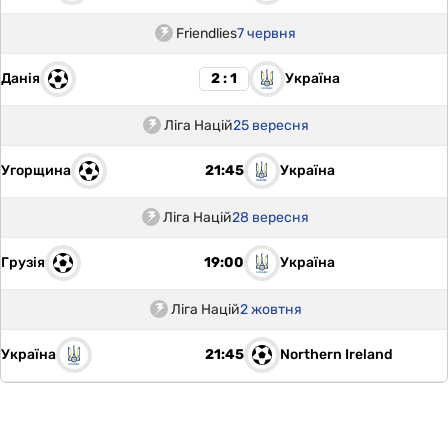
Friendlies
7 червня
Данія
Україна
2 : 1
Ліга Націй
25 вересня
Угорщина
Україна
21:45
Ліга Націй
28 вересня
Грузія
Україна
19:00
Ліга Націй
2 жовтня
Україна
Northern Ireland
21:45