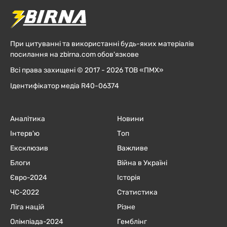
При цитуванні та використанні будь-яких матеріалів
посилання на zbirna.com обов'язкове
Всі права захищені © 2017 - 2026 ТОВ «ПМХ»
Ідентифікатор медіа R40-06374
Аналітика
Новини
Інтерв'ю
Топ
Ексклюзив
Важливе
Блоги
Війна в Україні
Євро-2024
Історія
ЧC-2022
Статистика
Ліга націй
Різне
Олімпіада-2024
Гемблінг