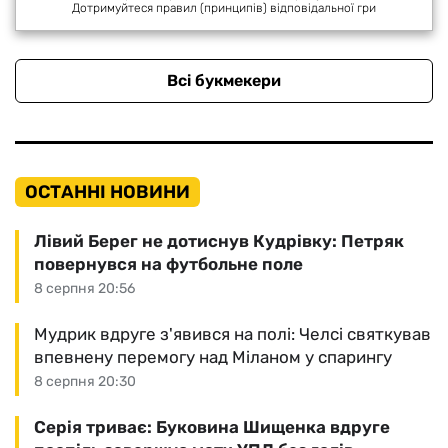
Дотримуйтеся правил (принципів) відповідальної гри
Всі букмекери
ОСТАННІ НОВИНИ
Лівий Берег не дотиснув Кудрівку: Петряк
повернувся на футбольне поле
8 серпня 20:56
Мудрик вдруге з'явився на полі: Челсі святкував
впевнену перемогу над Міланом у спарингу
8 серпня 20:30
Серія триває: Буковина Шищенка вдруге