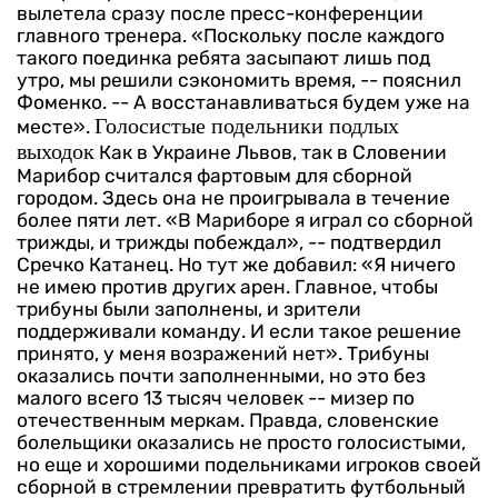
вылетела сразу после пресс-конференции
главного тренера. «Поскольку после каждого
такого поединка ребята засыпают лишь под
утро, мы решили сэкономить время, -- пояснил
Фоменко. -- А восстанавливаться будем уже на
Голосистые подельники подлых
месте».
выходок
Как в Украине Львов, так в Словении
Марибор считался фартовым для сборной
городом. Здесь она не проигрывала в течение
более пяти лет.
«В Мариборе я играл со сборной
трижды, и трижды побеждал», -- подтвердил
Сречко Катанец. Но тут же добавил: «Я ничего
не имею против других арен. Главное, чтобы
трибуны были заполнены, и зрители
поддерживали команду. И если такое решение
принято, у меня возражений нет».
Трибуны
оказались почти заполненными, но это без
малого всего 13 тысяч человек -- мизер по
отечественным меркам. Правда, словенские
болельщики оказались не просто голосистыми,
но еще и хорошими подельниками игроков своей
сборной в стремлении превратить футбольный