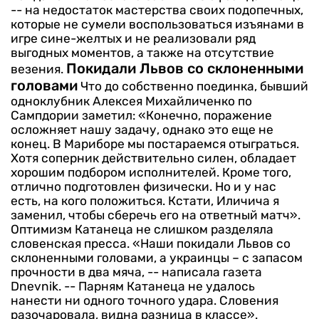
-- на недостаток мастерства своих подопечных,
которые не сумели воспользоваться изъянами в
игре сине-желтых и не реализовали ряд
выгодных моментов, а также на отсутствие
Покидали Львов со склоненными
везения.
головами
Что до собственно поединка, бывший
одноклубник Алексея Михайличенко по
Сампдории заметил: «Конечно, поражение
осложняет нашу задачу, однако это еще не
конец. В Мариборе мы постараемся отыграться.
Хотя соперник действительно силен, обладает
хорошим подбором исполнителей. Кроме того,
отлично подготовлен физически.
Но и у нас
есть, на кого положиться. Кстати, Иличича я
заменил, чтобы сберечь его на ответный матч».
Оптимизм Катанеца не слишком разделяла
словенская пресса. «Наши покидали Львов со
склоненными головами, а украинцы – с запасом
прочности в два мяча, -- написала газета
Dnevnik. -- Парням Катанеца не удалось
нанести ни одного точного удара. Словения
разочаровала, видна разница в классе».