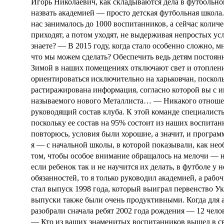
Игорь Николаевич, как складываются дела в футбольно
назвать академией — просто детская футбольная школа.
нас занималось до 1000 воспитанников, а сейчас коли
приходят, а потом уходят, не выдерживая непростых ус
знаете?
— В 2015 году, когда стало особенно сложно, 
что мы можем сделать? Обеспечить ведь детям постоян
Зимой в наших помещениях отключают свет и отопле
ориентироваться исключительно на харьковчан, поско
растиражирована информация, согласно которой вы с и
называемого нового Металлиста…
— Никакого отношен
руководящий состав клуба. К этой команде специалист
поскольку ее состав на 95% состоит из наших воспитан
повторюсь, условия были хорошие, а значит, и програм
я — с начальной школы, в которой показывали, как нео
том, чтобы особое внимание обращалось на мелочи — н
если ребенок так и не научится их делать, в футболе у н
обязанностей, то я только руководил академией, а ра
стал выпуск 1998 года, который выиграл первенство У
выпуски также были очень продуктивными. Когда для а
разобрали сначала ребят 2002 года рождения — 12 чело
— Кто из ваших знаменитых воспитанников вышел в с