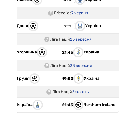
Friendlies
7 червня
Данія
Україна
2 : 1
Ліга Націй
25 вересня
Угорщина
Україна
21:45
Ліга Націй
28 вересня
Грузія
Україна
19:00
Ліга Націй
2 жовтня
Україна
Northern Ireland
21:45