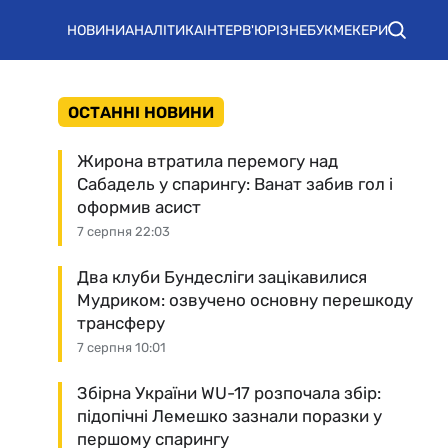
НОВИНИ
АНАЛІТИКА
ІНТЕРВ'Ю
РІЗНЕ
БУКМЕКЕРИ
ОСТАННІ НОВИНИ
Жирона втратила перемогу над
Сабадель у спарингу: Ванат забив гол і
оформив асист
7 серпня 22:03
Два клуби Бундесліги зацікавилися
Мудриком: озвучено основну перешкоду
трансферу
7 серпня 10:01
Збірна України WU-17 розпочала збір:
підопічні Лемешко зазнали поразки у
першому спарингу