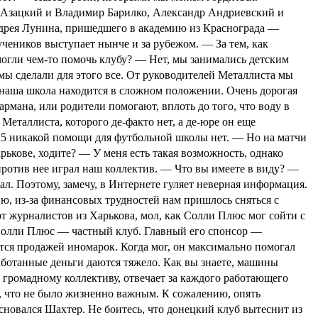
Азацкий и Владимир Барилко, Александр Андриевский и
дрея Лунина, пришедшего в академию из Краснограда —
чеников выступает нынче и за рубежом.
— За тем, как
огли чем-то помочь клубу?
— Нет, мы занимались детским
мы сделали для этого все. От руководителей Металлиста мы
 наша школа находится в сложном положении. Очень дорогая
армана, или родители помогают, вплоть до того, что воду в
Металлиста, которого де-факто нет, а де-юре он еще
25 никакой помощи для футбольной школы нет.
— Но на матчи
рькове, ходите?
— У меня есть такая возможность, однако
ротив нее играл наш коллектив.
— Что вы имеете в виду?
—
ал. Поэтому, замечу, в Интернете гуляет неверная информация.
ю, из-за финансовых трудностей нам пришлось сняться с
т журналистов из Харькова, мол, как Солли Плюс мог сойти с
Солли Плюс — частный клуб. Главный его спонсор —
ся продажей иномарок. Когда мог, он максимально помогал
аботанные деньги даются тяжело. Как вы знаете, машины
 громадному коллективу, отвечает за каждого работающего
о, что не было жизненно важным. К сожалению, опять
сновался Шахтер. Не боитесь, что донецкий клуб вытеснит из