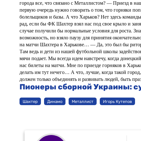
города все, что связано с Металлистом?
— Приезд в наш
первую очередь нужно говорить о том, что горняки поп
болельщиков и базы. А что Харьков? Нет здесь команды
рад, если бы ФК Шахтер взял нас под свое крыло и зан
случае получили бы нормальные условия для роста. Зн
возможность, но взяло паузу для принятия окончательн
на матчи Шахтера в Харькове…
— Да, это был бы рито
Там ведь и дети из нашей футбольной школы задействов
мячи подает. Мы всегда идем навстречу, когда донецкий
нас билеты на матчи. Мне по приезде горняков в Харьк
делать им тут нечего… А что, лучше, когда такой город
должен только объединять и развивать людей, быть праз
Пионеры сборной Украины: с
Шахтер
Динамо
Металлист
Игорь Кутепов