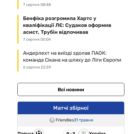
7 серпня 08:48
Бенфіка розгромила Хартс у
кваліфікації ЛЄ: Судаков оформив
асист, Трубін відпочивав
7 серпня 00:04
Андерлехт на виїзді здолав ПАОК:
команда Сікана на шляху до Ліги Європи
6 серпня 22:59
Всі новини
Матчі збірної
Friendlies
31 травня
Польща
Україна
0 : 2