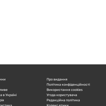
ини
Про видання
Політика конфіденційності
ливе
Використання cookies
а в Україні
Угода користувача
рія
Редакційна політика
тистика
Кодекс етики