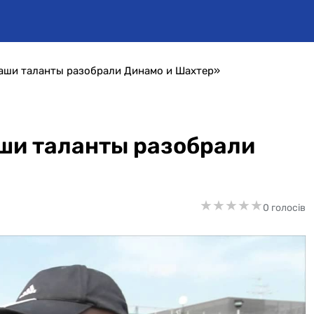
наши таланты разобрали Динамо и Шахтер»
аши таланты разобрали
★
★
★
★
★
★
★
★
★
★
0 голосів