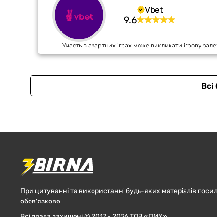
Vbet
9.6
Участь в азартних іграх може викликати ігрову зале
Всі
При цитуванні та використанні будь-яких матеріалів посил
обов'язкове
Всі права захищені © 2017 - 2026 ТОВ «ПМХ»