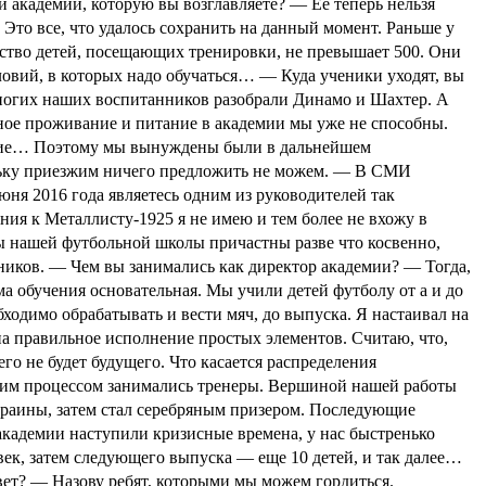
й академии, которую вы возглавляете?
— Ее теперь нельзя
 Это все, что удалось сохранить на данный момент. Раньше у
чество детей, посещающих тренировки, не превышает 500. Они
ловий, в которых надо обучаться…
— Куда ученики уходят, вы
многих наших воспитанников разобрали Динамо и Шахтер. А
ное проживание и питание в академии мы уже не способны.
ние… Поэтому мы вынуждены были в дальнейшем
льку приезжим ничего предложить не можем.
— В СМИ
юня 2016 года являетесь одним из руководителей так
ия к Металлисту-1925 я не имею и тем более не вхожу в
ы нашей футбольной школы причастны разве что косвенно,
ников.
— Чем вы занимались как директор академии?
— Тогда,
ма обучения основательная. Мы учили детей футболу от а и до
бходимо обрабатывать и вести мяч, до выпуска. Я настаивал на
а правильное исполнение простых элементов. Считаю, что,
его не будет будущего.
Что касается распределения
бочим процессом занимались тренеры. Вершиной нашей работы
краины, затем стал серебряным призером. Последующие
кадемии наступили кризисные времена, у нас быстренько
век, затем следующего выпуска — еще 10 детей, и так далее…
вет?
— Назову ребят, которыми мы можем гордиться.