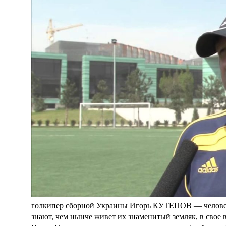
голкипер сборной Украины Игорь КУТЕПОВ — человек 
знают, чем нынче живет их знаменитый земляк, в свое