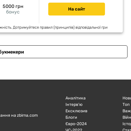
5000 грн
На сайт
бонус
жність. Дотримуйтеся правил (принципів) відповідальної гри
 букмекери
Аналітика
Нов
Інтерв'ю
Топ
Ексклюзив
Важ
ання на zbirna.com
Блоги
Війн
Євро-2024
Істо
ЧC-2022
Ста