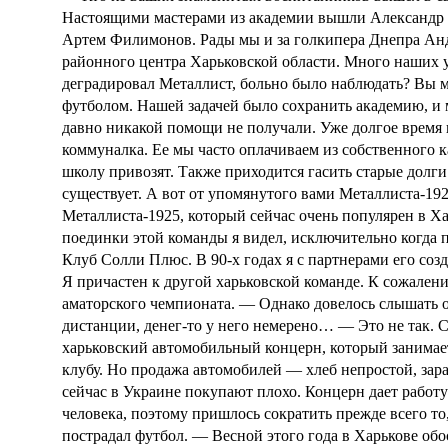
Настоящими мастерами из академии вышли Александр 
Артем Филимонов. Рады мы и за голкипера Днепра Ан
районного центра Харьковской области. Много наших у
деградировал Металлист, больно было наблюдать? Вы м
футболом. Нашей задачей было сохранить академию, и 
давно никакой помощи не получали.
Уже долгое время
коммуналка. Ее мы часто оплачиваем из собственного к
школу привозят. Также приходится гасить старые долги 
существует. А вот от упомянутого вами Металлиста-19
Металлиста-1925, который сейчас очень популярен в Ха
поединки этой команды я видел, исключительно когда п
Клуб Солли Плюс. В 90-х годах я с партнерами его созд
Я причастен к другой харьковской команде. К сожалени
аматорского чемпионата.
— Однако довелось слышать о
дистанции, денег-то у него немерено…
— Это не так. 
харьковский автомобильный концерн, который занимает
клубу. Но продажа автомобилей — хлеб непростой, зар
сейчас в Украине покупают плохо. Концерн дает работу
человека, поэтому пришлось сократить прежде всего т
пострадал футбол.
— Весной этого года в Харькове обо