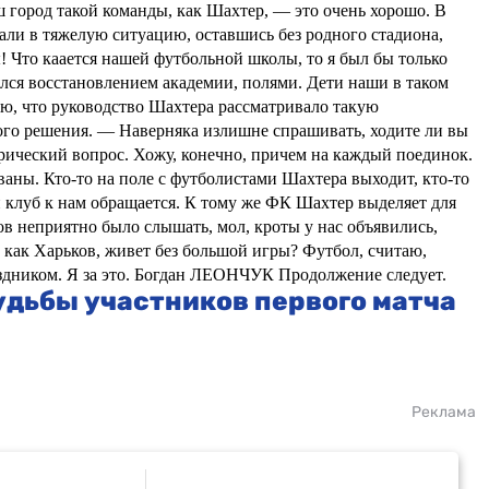
 город такой команды, как Шахтер, — это очень хорошо. В
али в тяжелую ситуацию, оставшись без родного стадиона,
!
Что каается нашей футбольной школы, то я был бы только
ялся восстановлением академии, полями. Дети наши в таком
аю, что руководство Шахтера рассматривало такую
ого решения.
— Наверняка излишне спрашивать, ходите ли вы
рический вопрос. Хожу, конечно, причем на каждый поединок.
аны. Кто-то на поле с футболистами Шахтера выходит, кто-то
 клуб к нам обращается.
К тому же ФК Шахтер выделяет для
ов неприятно было слышать, мол, кроты у нас объявились,
, как Харьков, живет без большой игры? Футбол, считаю,
дником. Я за это.
Богдан ЛЕОНЧУК
Продолжение следует.
удьбы участников первого матча
Реклама