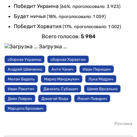
Победит Украина
(66%, проголосовало: 3 923)
Будет ничья
(18%, проголосовало: 1 059)
Победит Хорватия
(17%, проголосовало: 1 002)
Всего голосов:
5 984
Загрузка ...
сборная Украины
сборная Хорватии
Андрей Шевченко
Анте Чачич
Иван Перишич
Милан Бадель
Марио Манджукич
Лука Модрич
Иван Ракитич
Даниэль Субашич
Шиме Врсалько
Деян Ловрен
Домагой Вида
Йосип Пиварич
Марцело Брозович
Реклама