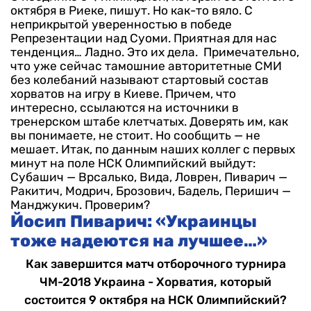
октября в Риеке, пишут. Но как-то вяло. С
неприкрытой уверенностью в победе
Репрезентации над Суоми. Приятная для нас
тенденция…
Ладно. Это их дела. Примечательно,
что уже сейчас тамошние авторитетные СМИ
без колебаний называют стартовый состав
хорватов на игру в Киеве. Причем, что
интересно, ссылаются на источники в
тренерском штабе клетчатых. Доверять им, как
вы понимаете, не стоит. Но сообщить — не
мешает. Итак, по данным наших коллег с первых
минут на поле НСК Олимпийский выйдут:
Субашич — Врсалько, Вида, Ловрен, Пиварич —
Ракитич, Модрич, Брозович, Бадель, Перишич —
Манджукич. Проверим?
Йосип Пиварич: «Украинцы
тоже надеются на лучшее…»
Как завершится матч отборочного турнира
ЧМ-2018 Украина - Хорватия, который
состоится 9 октября на НСК Олимпийский?