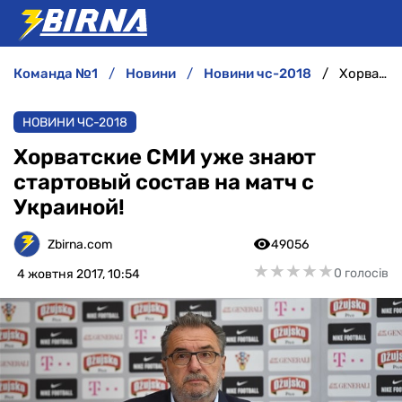
команда №1
новини
новини чс-2018
Хорватские СМИ уже знают стартовый состав на матч с Украиной!
НОВИНИ
НОВИНИ ЧС-2018
АНАЛІТИКА
Хорватские СМИ уже знают
стартовый состав на матч с
ІНТЕРВ'Ю
Украиной!
РІЗНЕ
Zbirna.com
49056
★
★
★
★
★
★
★
★
★
★
0 голосів
4 жовтня 2017, 10:54
БУКМЕКЕРИ