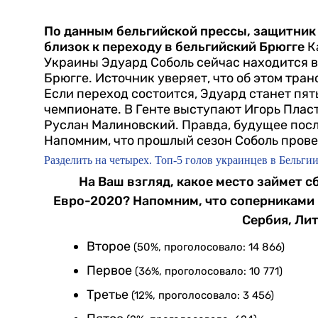
По данным бельгийской прессы, защитник
близок к переходу в бельгийский Брюгге
К
Украины Эдуард Соболь сейчас находится в
Брюгге. Источник уверяет, что об этом тра
Если переход состоится, Эдуард станет пя
чемпионате. В Генте выступают Игорь Пласту
Руслан Малиновский. Правда, будущее посл
Напомним, что прошлый сезон Соболь прове
Разделить на четырех. Топ-5 голов украинцев в Бельгии 
На Ваш взгляд, какое место займет 
Евро-2020? Напомним, что соперниками 
Сербия, Ли
Второе
(50%, проголосовало: 14 866)
Первое
(36%, проголосовало: 10 771)
Третье
(12%, проголосовало: 3 456)