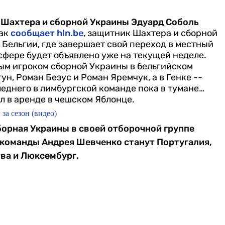
 Шахтера и сборной Украины Эдуард Соболь
ак
сообщает hln.be
, защитник Шахтера и сборной
 Бельгии, где завершает свой переход в местный
нсфере будет объявлено уже на текущей неделе.
тым игроком сборной Украины в бельгийском
н, Роман Безус и Роман Яремчук, а в Генке --
еднего в лимбургской команде пока в тумане…
л в аренде в чешском Яблонце.
за сезон (видео)
сборная Украины в своей отборочной группе
команды Андрея Шевченко станут Португалия,
тва и Люксембург.