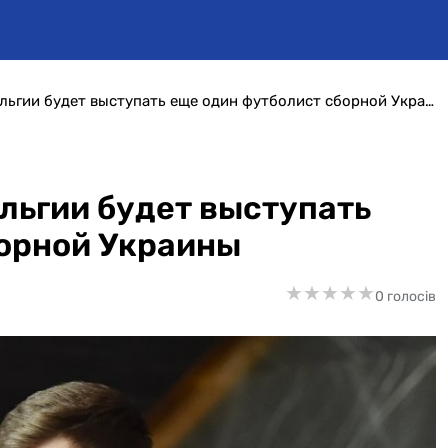
Hln.be: в чемпионате Бельгии будет выступать еще один футболист сборной Украины
ельгии будет выступать
борной Украины
★
★
★
★
★
★
★
★
★
★
0 голосів