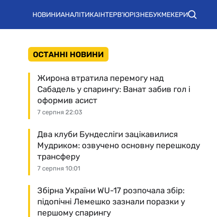
НОВИНИ
АНАЛІТИКА
ІНТЕРВ'Ю
РІЗНЕ
БУКМЕКЕРИ
ОСТАННІ НОВИНИ
Жирона втратила перемогу над
Сабадель у спарингу: Ванат забив гол і
оформив асист
7 серпня 22:03
Два клуби Бундесліги зацікавилися
Мудриком: озвучено основну перешкоду
трансферу
7 серпня 10:01
Збірна України WU-17 розпочала збір:
підопічні Лемешко зазнали поразки у
першому спарингу