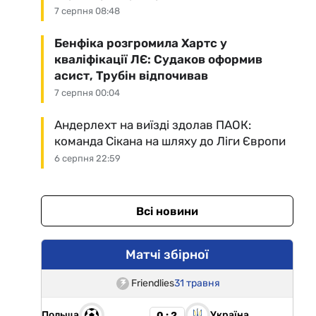
7 серпня 08:48
Бенфіка розгромила Хартс у
кваліфікації ЛЄ: Судаков оформив
асист, Трубін відпочивав
7 серпня 00:04
Андерлехт на виїзді здолав ПАОК:
команда Сікана на шляху до Ліги Європи
6 серпня 22:59
Всі новини
Матчі збірної
Friendlies
31 травня
Польща
Україна
0 : 2