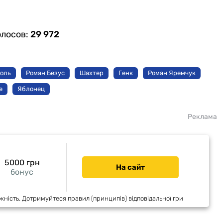
олосов:
29 972
боль
Роман Безус
Шахтер
Генк
Роман Яремчук
е
Яблонец
Реклама
5000 грн
На сайт
бонус
жність. Дотримуйтеся правил (принципів) відповідальної гри