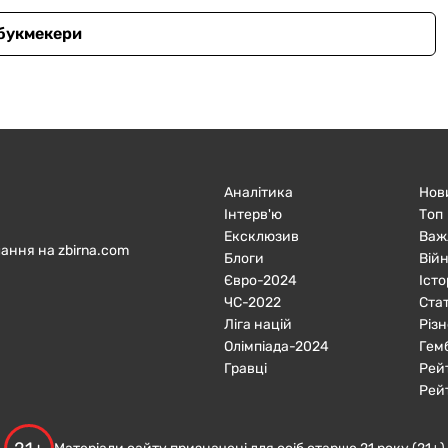
 букмекери
Аналітика
Нов
Інтерв'ю
Топ
Ексклюзив
Важ
ання на zbirna.com
Блоги
Війн
Євро-2024
Істо
ЧC-2022
Ста
Ліга націй
Різн
Олімпіада-2024
Гем
Гравці
Рей
Рей