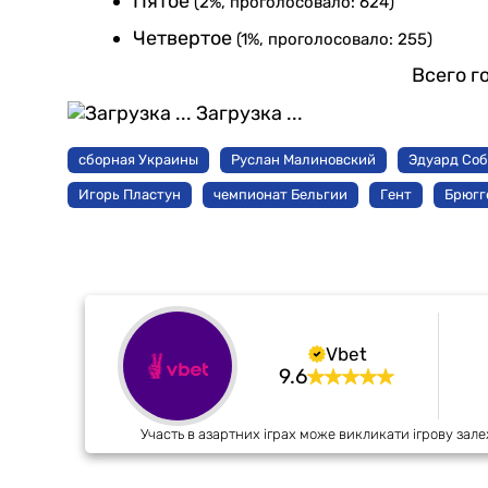
Пятое
(2%, проголосовало: 624)
Четвертое
(1%, проголосовало: 255)
Всего г
Загрузка ...
сборная Украины
Руслан Малиновский
Эдуард Со
Игорь Пластун
чемпионат Бельгии
Гент
Брюгг
Vbet
9.6
Участь в азартних іграх може викликати ігрову зале