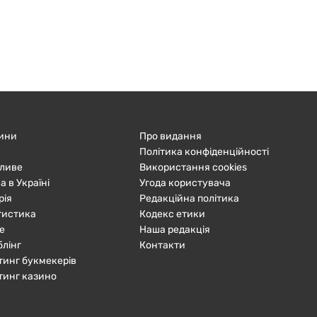
ини
Про видання
Політика конфіденційності
ливе
Використання cookies
а в Україні
Угода користувача
рія
Редакційна політика
тистика
Кодекс етики
е
Наша редакція
блінг
Контакти
тинг букмекерів
тинг казино