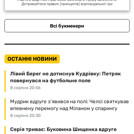
Дотримуйтеся правил (принципів) відповідальної гри
Всі букмекери
ОСТАННІ НОВИНИ
Лівий Берег не дотиснув Кудрівку: Петряк
повернувся на футбольне поле
8 серпня 20:56
Мудрик вдруге з'явився на полі: Челсі святкував
впевнену перемогу над Міланом у спарингу
8 серпня 20:30
Серія триває: Буковина Шищенка вдруге