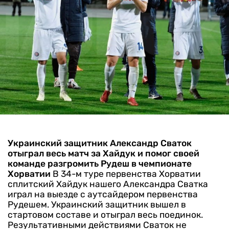
Украинский защитник Александр Сваток
отыграл весь матч за Хайдук и помог своей
команде разгромить Рудеш в чемпионате
Хорватии
В 34-м туре первенства Хорватии
сплитский Хайдук нашего Александра Сватка
играл на выезде с аутсайдером первенства
Рудешем. Украинский защитник вышел в
стартовом составе и отыграл весь поединок.
Результативными действиями Сваток не