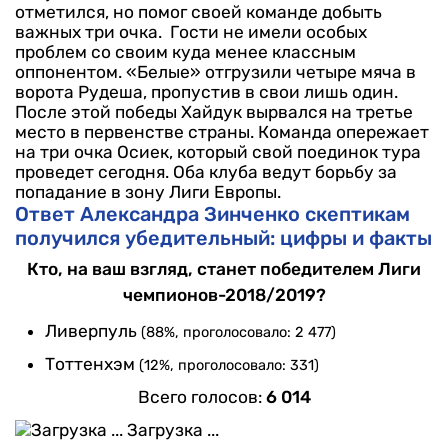
отметился, но помог своей команде добыть
важных три очка.
Гости не имели особых
проблем со своим куда менее классным
оппонентом. «Белые» отгрузили четыре мяча в
ворота Рудеша, пропустив в свои лишь один.
После этой победы Хайдук вырвался на третье
место в первенстве страны. Команда опережает
на три очка Осиек, который свой поединок тура
проведет сегодня. Оба клуба ведут борьбу за
попадание в зону Лиги Европы.
Ответ Александра Зинченко скептикам
получился убедительный: цифры и факты
Кто, на ваш взгляд, станет победителем Лиги
чемпионов-2018/2019?
Ливерпуль
(88%, проголосовало: 2 477)
Тоттенхэм
(12%, проголосовало: 331)
Всего голосов:
6 014
Загрузка ...