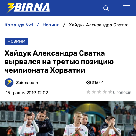
команда №1
новини
Хайдук Александра Сватка вырвался на третью позицию чемпионата Хорватии
НОВИНИ
НОВИНИ
АНАЛІТИКА
Хайдук Александра Сватка
вырвался на третью позицию
ІНТЕРВ'Ю
чемпионата Хорватии
РІЗНЕ
Zbirna.com
31644
★
★
★
★
★
★
★
★
★
★
0 голосів
15 травня 2019, 12:02
БУКМЕКЕРИ