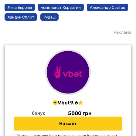
Лига Европы
чемпионат Хорватии
Александр Сваток
Хайдук Сплит
Рудеш
Реклама
Vbet
9.6
5000 грн
бонус
На сайт
Участь в азартних іграх може викликати ігрову залежність.