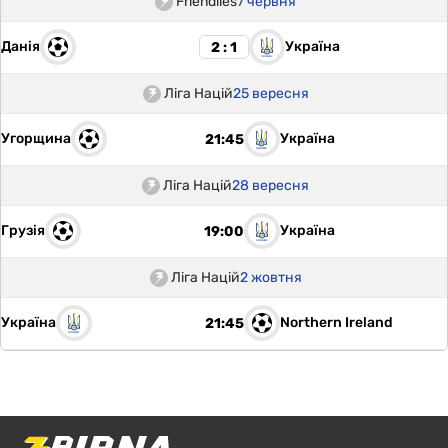
Friendlies
7 червня
Данія
Україна
2 : 1
Ліга Націй
25 вересня
Угорщина
Україна
21:45
Ліга Націй
28 вересня
Грузія
Україна
19:00
Ліга Націй
2 жовтня
Україна
Northern Ireland
21:45