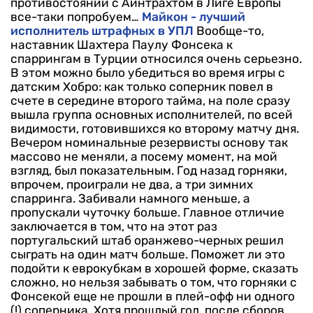
противостоянии с Айнтрахтом в Лиге Европы
все-таки попробуем…
Майкон - лучший
исполнитель штрафных в УПЛ
Вообще-то,
наставник Шахтера Паулу Фонсека к
спаррингам в Турции относился очень серьезно.
В этом можно было убедиться во время игры с
датским Хобро: как только соперник повел в
счете в середине второго тайма, на поле сразу
вышла группа основных исполнителей, по всей
видимости, готовившихся ко второму матчу дня.
Вечером номинальные резервисты основу так
массово не меняли, а посему момент, на мой
взгляд, был показательным. Год назад горняки,
впрочем, проиграли не два, а три зимних
спарринга. Забивали намного меньше, а
пропускали чуточку больше. Главное отличие
заключается в том, что на этот раз
португальский штаб оранжево-черных решил
сыграть на один матч больше. Поможет ли это
подойти к еврокубкам в хорошей форме, сказать
сложно, но нельзя забывать о том, что горняки с
Фонсекой еще не прошли в плей-офф ни одного
(!) соперника. Хотя прошлый год, после сборов,