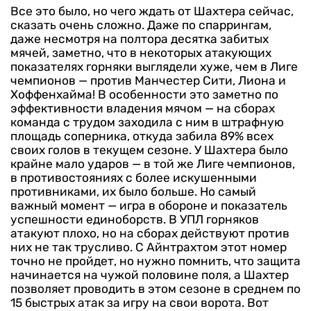
Все это было, но чего ждать от Шахтера сейчас,
сказать очень сложно. Даже по спаррингам,
даже несмотря на полтора десятка забитых
мячей, заметно, что в некоторых атакующих
показателях горняки выглядели хуже, чем в Лиге
чемпионов — против Манчестер Сити, Лиона и
Хоффенхайма! В особенности это заметно по
эффективности владения мячом — на сборах
команда с трудом заходила с ним в штрафную
площадь соперника, откуда забила 89% всех
своих голов в текущем сезоне. У Шахтера было
крайне мало ударов — в той же Лиге чемпионов,
в противостояниях с более искушенными
противниками, их было больше. Но самый
важный момент — игра в обороне и показатель
успешности единоборств. В УПЛ горняков
атакуют плохо, но на сборах действуют против
них не так трусливо. С Айнтрахтом этот номер
точно не пройдет, но нужно помнить, что защита
начинается на чужой половине поля, а Шахтер
позволяет проводить в этом сезоне в среднем по
15 быстрых атак за игру на свои ворота. Вот