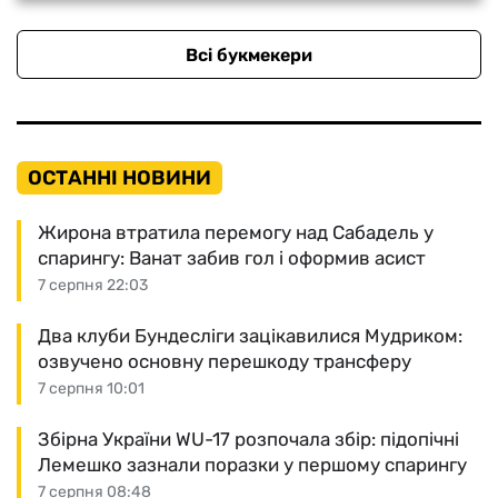
Всі букмекери
ОСТАННІ НОВИНИ
Жирона втратила перемогу над Сабадель у
спарингу: Ванат забив гол і оформив асист
7 серпня 22:03
Два клуби Бундесліги зацікавилися Мудриком:
озвучено основну перешкоду трансферу
7 серпня 10:01
Збірна України WU-17 розпочала збір: підопічні
Лемешко зазнали поразки у першому спарингу
7 серпня 08:48