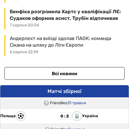
Бенфіка розгромила Хартс у кваліфікації ЛЄ:
Судаков оформив асист, Трубін відпочивав
7 серпня 00:04
Андерлехт на виїзді здолав ПАОК: команда
Сікана на шляху до Ліги Європи
6 серпня 22:59
Всі новини
Матчі збірної
Friendlies
31 травня
Польща
Україна
0 : 2