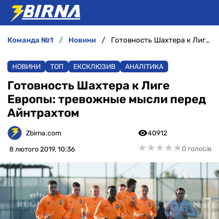
команда №1
новини
Готовность Шахтера к Лиге Европы: тревожные мысли перед Айнтрахтом
НОВИНИ
НОВИНИ
ТОП
ЕКСКЛЮЗИВ
АНАЛІТИКА
АНАЛІТИКА
Готовность Шахтера к Лиге
Европы: тревожные мысли перед
ІНТЕРВ'Ю
Айнтрахтом
РІЗНЕ
Zbirna.com
40912
★
★
★
★
★
★
★
★
★
★
0 голосів
8 лютого 2019, 10:36
БУКМЕКЕРИ