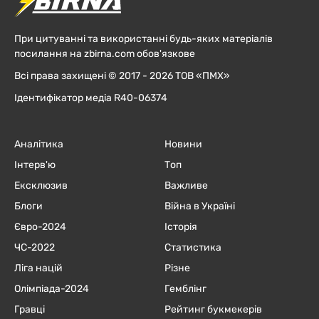
При цитуванні та використанні будь-яких матеріалів
посилання на zbirna.com обов'язкове
Всі права захищені © 2017 - 2026 ТОВ «ПМХ»
Ідентифікатор медіа R40-06374
Аналітика
Новини
Інтерв'ю
Топ
Ексклюзив
Важливе
Блоги
Війна в Україні
Євро-2024
Історія
ЧC-2022
Статистика
Ліга націй
Різне
Олімпіада-2024
Гемблінг
Гравці
Рейтинг букмекерів