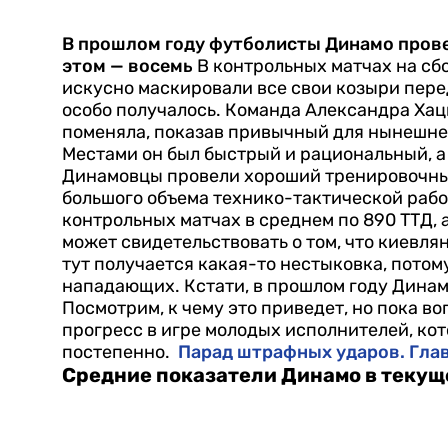
В прошлом году футболисты Динамо провел
этом — восемь
В контрольных матчах на сб
искусно маскировали все свои козыри перед
особо получалось. Команда Александра Хацк
поменяла, показав привычный для нынешнег
Местами он был быстрый и рациональный, а
Динамовцы провели хороший тренировочный
большого объема технико-тактической рабо
контрольных матчах в среднем по 890 ТТД, а
может свидетельствовать о том, что киевлян
тут получается какая-то нестыковка, потому
нападающих. Кстати, в прошлом году Динамо
Посмотрим, к чему это приведет, но пока во
прогресс в игре молодых исполнителей, кот
постепенно.
Парад штрафных ударов. Гла
Средние показатели Динамо в текущ