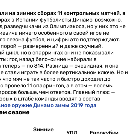
и на зимних сборах 11 контрольных матчей, в
орах в Испании футболисты Динамо, возможно,
 разведчиками из Олимпиакоса, но у них это не
евича ничего особенного в своей игре не
о сезона футбол, и цифры это подтверждают.
 порой — размеренный и даже скучный.
 цикл, но в спаррингах они не показывали
ты: год назад бело-синие набирали в
 теперь — по 814. Разница — очевидная, и она
е стали играть в более вертикальном ключе. Но и
 что мяч не так часто и быстро доходил до
 провело 11 спаррингов, а в этом — восемь.
просов больше, чем ответов. Главный плюс —
орых в штабе команды вводят в состав
вное оружие Динамо зимы 2019 года
ем сезоне
Зимние
УПЛ
Еврокубки