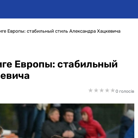
иге Европы: стабильный стиль Александра Хацкевича
иге Европы: стабильный
кевича
★
★
★
★
★
★
★
★
★
★
0 голосів