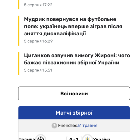
5 серпня 17:22
Мудрик повернувся на футбольне
поле: українець вперше зіграв після
зняття дискваліфікації
5 серпня 16:29
Циганков озвучив вимогу Жироні: чого
бажає півзахисник збірної України
5 серпня 15:51
Всі новини
Матчі збірної
Friendlies
31 травня
Польща
Україна
0 : 2