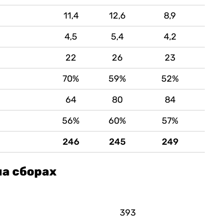
11,4
12,6
8,9
4,5
5,4
4,2
22
26
23
70%
59%
52%
64
80
84
56%
60%
57%
246
245
249
а сборах
393