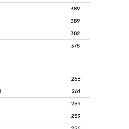
389
389
382
378
266
Й
261
259
259
256