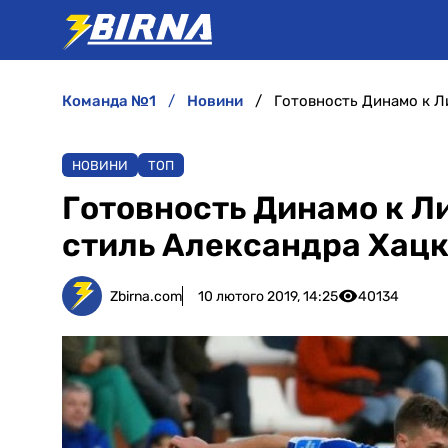
команда №1
новини
Готовность Динамо к Л
НОВИНИ
ТОП
Готовность Динамо к Л
стиль Александра Хац
Zbirna.com
10 лютого 2019, 14:25
40134