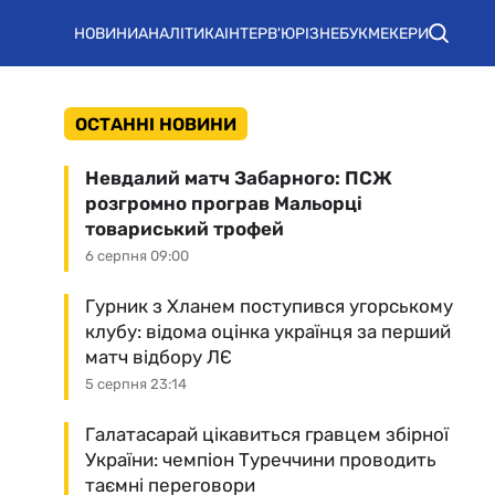
НОВИНИ
АНАЛІТИКА
ІНТЕРВ'Ю
РІЗНЕ
БУКМЕКЕРИ
ОСТАННІ НОВИНИ
Невдалий матч Забарного: ПСЖ
розгромно програв Мальорці
товариський трофей
6 серпня 09:00
Гурник з Хланем поступився угорському
клубу: відома оцінка українця за перший
матч відбору ЛЄ
5 серпня 23:14
Галатасарай цікавиться гравцем збірної
України: чемпіон Туреччини проводить
таємні переговори