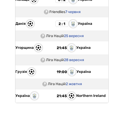
Friendlies
7 червня
Данія
Україна
2 : 1
Ліга Націй
25 вересня
Угорщина
Україна
21:45
Ліга Націй
28 вересня
Грузія
Україна
19:00
Ліга Націй
2 жовтня
Україна
Northern Ireland
21:45