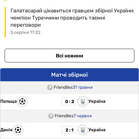
Галатасарай цікавиться гравцем збірної України:
чемпіон Туреччини проводить таємні
переговори
5 серпня 17:22
Всі новини
Матчі збірної
Friendlies
31 травня
Польща
Україна
0 : 2
Friendlies
7 червня
Данія
Україна
2 : 1