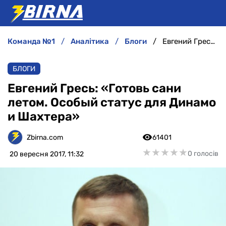
команда №1
аналітика
блоги
Евгений Гресь: «Готовь сани летом. Особый статус для Динамо и Шахтера»
НОВИНИ
БЛОГИ
АНАЛІТИКА
Евгений Гресь: «Готовь сани
летом. Особый статус для Динамо
ІНТЕРВ'Ю
и Шахтера»
РІЗНЕ
Zbirna.com
61401
★
★
★
★
★
★
★
★
★
★
0 голосів
20 вересня 2017, 11:32
БУКМЕКЕРИ