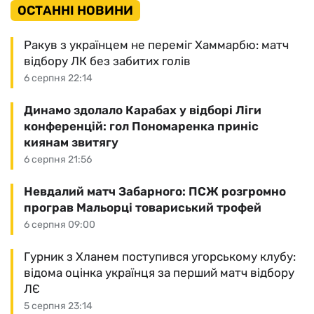
ОСТАННІ НОВИНИ
Ракув з українцем не переміг Хаммарбю: матч
відбору ЛК без забитих голів
6 серпня 22:14
Динамо здолало Карабах у відборі Ліги
конференцій: гол Пономаренка приніс
киянам звитягу
6 серпня 21:56
Невдалий матч Забарного: ПСЖ розгромно
програв Мальорці товариський трофей
6 серпня 09:00
Гурник з Хланем поступився угорському клубу:
відома оцінка українця за перший матч відбору
ЛЄ
5 серпня 23:14