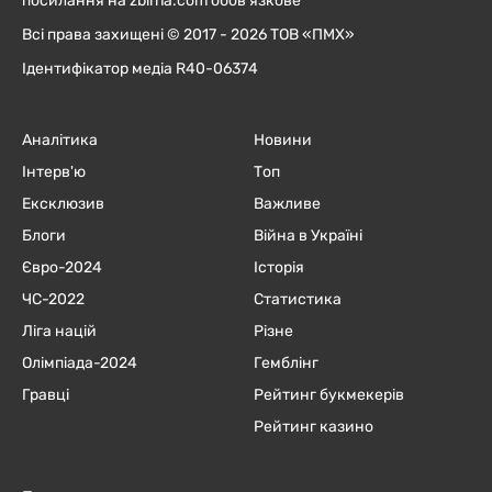
посилання на zbirna.com обов'язкове
Всі права захищені © 2017 - 2026 ТОВ «ПМХ»
Ідентифікатор медіа R40-06374
Аналітика
Новини
Інтерв'ю
Топ
Ексклюзив
Важливе
Блоги
Війна в Україні
Євро-2024
Історія
ЧC-2022
Статистика
Ліга націй
Різне
Олімпіада-2024
Гемблінг
Гравці
Рейтинг букмекерів
Рейтинг казино