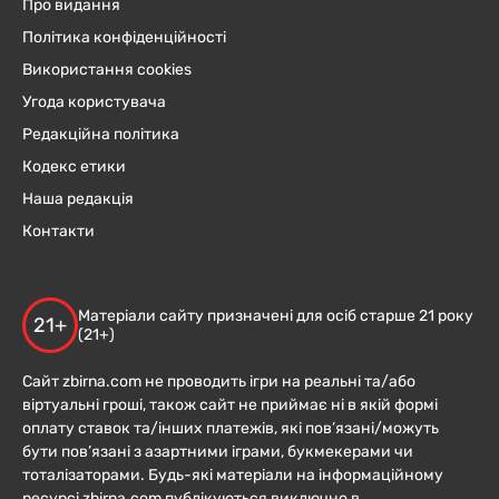
Про видання
Політика конфіденційності
Використання cookies
Угода користувача
Редакційна політика
Кодекс етики
Наша редакція
Контакти
Матеріали сайту призначені для осіб старше 21 року
21+
(21+)
Сайт zbirna.com не проводить ігри на реальні та/або
віртуальні гроші, також сайт не приймає ні в якій формі
оплату ставок та/інших платежів, які пов’язані/можуть
бути пов’язані з азартними іграми, букмекерами чи
тоталізаторами. Будь-які матеріали на інформаційному
ресурсі zbirna.com публікуються виключно в