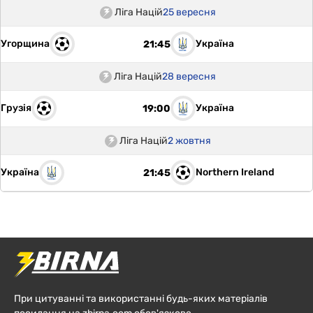
Ліга Націй
25 вересня
Угорщина
Україна
21:45
Ліга Націй
28 вересня
Грузія
Україна
19:00
Ліга Націй
2 жовтня
Україна
Northern Ireland
21:45
При цитуванні та використанні будь-яких матеріалів