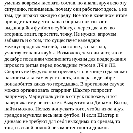
умения вовремя тасовать состав, но анализируя всю эту
ситуацию, понимаешь, почему они работают здесь, а не
там, где играют каждую среду. Все это в конечном итоге
приводит к тому, что наша сборная показывает
выдающийся футбол в субботу, а через два дня, во
вторник, возит, простите, тачку.
Не нужно, впрочем,
забывать и о том, что существует календарь
международных матчей, в которых, к счастью,
участвуют наши клубы. Возможно, там считают, что в
декабре поединки чемпионата нужны для поддержания
игрового ритма перед последним туром в ЛЧ и ЛЕ.
Спорить не буду, но подозреваю, что в конце года может
накопиться та самая усталость, и как раз в декабре
понадобится какая-то передышка. В противном случае,
можно организовать спарринг. Шахтер попросит,
например, Мариуполь уйти в отпуск попозже, и тот
наверняка ему не откажет. Выкрутится и Динамо.
Выход
найти можно. Нельзя допускать того, чтобы из-за двух
грандов мучился весь наш футбол. И если Шахтер и
Динамо не требуют для себя выходных по средам, то
тогда в своей полной некомпетентности должны