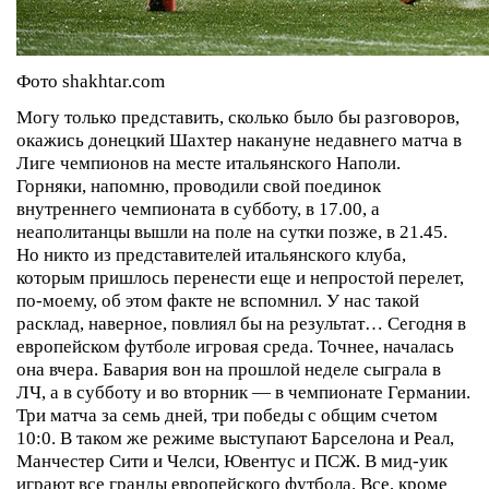
Фото shakhtar.com
Могу только представить, сколько было бы разговоров,
окажись донецкий Шахтер накануне недавнего матча в
Лиге чемпионов на месте итальянского Наполи.
Горняки, напомню, проводили свой поединок
внутреннего чемпионата в субботу, в 17.00, а
неаполитанцы вышли на поле на сутки позже, в 21.45.
Но никто из представителей итальянского клуба,
которым пришлось перенести еще и непростой перелет,
по-моему, об этом факте не вспомнил. У нас такой
расклад, наверное, повлиял бы на результат…
Сегодня в
европейском футболе игровая среда. Точнее, началась
она вчера. Бавария вон на прошлой неделе сыграла в
ЛЧ, а в субботу и во вторник — в чемпионате Германии.
Три матча за семь дней, три победы с общим счетом
10:0. В таком же режиме выступают Барселона и Реал,
Манчестер Сити и Челси, Ювентус и ПСЖ. В мид-уик
играют все гранды европейского футбола. Все, кроме