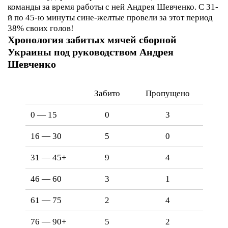
команды за время работы с ней Андрея Шевченко. С 31-
й по 45-ю минуты сине-желтые провели за этот период
38% своих голов!
Хронология забитых мячей сборной
Украины под руководством Андрея
Шевченко
Забито
Пропущено
0 — 15
0
3
16 — 30
5
0
31 — 45+
9
4
46 — 60
3
1
61 — 75
2
4
76 — 90+
5
2