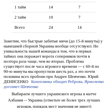
1 тайм
14
7
2 тайм
10
7
Всего
24
14
Заметим, что быстрые забитые мячи (до 15-й минуты) у
нынешней сборной Украины вообще отсутствуют. Но
уникальность нашей команды в том, что в первых
таймах она поражает ворота соперников почти в
полтора раза чаще, чем во вторых. Проблема
существует после часа игрового времени — с 60-й по
90-ю минуты мы пропустили шесть раз, а это почти
половина всех пробоин при Андрее Шевченко.
Юрий
ДЕНИСЕНКО
Коноплянка обходит Реброва, Ярмоленко
догоняет Шевченко
Выбираем лучшего украинского игрока в матче
Албания -- Украина (отметьте не более трех лучших
игроков, порядок мест значения не имеет)