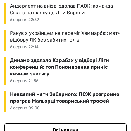
Андерлехт на виїзді здолав ПАОК: команда
Сікана на шляху до Ліги Європи
6 серпня 22:59
Ракув з українцем не переміг Хаммарбю: матч
відбору ЛК без забитих голів
6 серпня 22:14
Динамо здолало Карабах у відборі Ліги
конференцій: гол Пономаренка приніс
киянам звитягу
6 серпня 21:56
Невдалий матч Забарного: ПСЖ розгромно
програв Мальорці товариський трофей
6 серпня 09:00
Всі новини