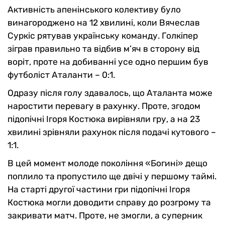
Активність апенінського колективу було
винагороджено на 12 хвилині, коли Вячеслав
Суркіс рятував українську команду. Голкіпер
зіграв правильно та відбив м’яч в сторону від
воріт, проте на добиванні усе одно першим був
футболіст Аталанти – 0:1.
Одразу після голу здавалось, що Аталанта може
наростити перевагу в рахунку. Проте, згодом
підопічні Ігоря Костюка вирівняли гру, а на 23
хвилині зрівняли рахунок після подачі кутового –
1:1.
В цей момент молоде покоління «Богині» дещо
поплило та пропустило ще двічі у першому таймі.
На старті другої частини гри підопічні Ігоря
Костюка могли доводити справу до розгрому та
закривати матч. Проте, не змогли, а суперник