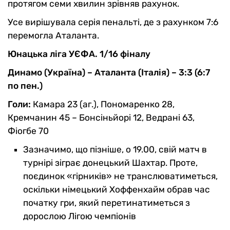
протягом семи хвилин зрівняв рахунок.
Усе вирішувала серія пенальті, де з рахунком 7:6
перемогла Аталанта.
Юнацька ліга УЄФА. 1/16 фіналу
Динамо (Україна) – Аталанта (Італія) – 3:3 (6:7
по пен.)
Голи:
Камара 23 (аг.), Пономаренко 28,
Кремчанин 45 – Бонсіньйорі 12, Ведрані 63,
Фіогбе 70
Зазначимо, що пізніше, о 19.00, свій матч в
турнірі зіграє донецький Шахтар. Проте,
поєдинок «гірників» не транслюватиметься,
оскільки німецький Хоффенхайм обрав час
початку гри, який перетинатиметься з
дорослою Лігою чемпіонів