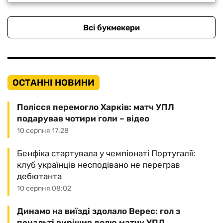
Всі букмекери
ОСТАННІ НОВИНИ
Полісся перемогло Харків: матч УПЛ
подарував чотири голи – відео
10 серпня 17:28
Бенфіка стартувала у чемпіонаті Португалії:
клуб українців несподівано не переграв
дебютанта
10 серпня 08:02
Динамо на виїзді здолало Верес: гол з
пенальті вирішив долю матчу УПЛ