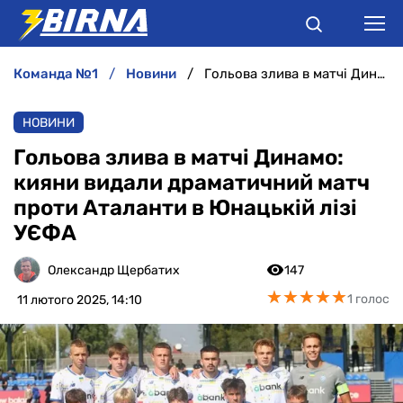
команда №1
новини
Гольова злива в матчі Динамо: кияни видали драматичний матч проти Аталанти в Юнацькій лізі УЄФА
НОВИНИ
НОВИНИ
АНАЛІТИКА
Гольова злива в матчі Динамо:
кияни видали драматичний матч
ІНТЕРВ'Ю
проти Аталанти в Юнацькій лізі
УЄФА
РІЗНЕ
Олександр Щербатих
147
БУКМЕКЕРИ
★
★
★
★
★
★
★
★
★
★
1 голос
11 лютого 2025, 14:10