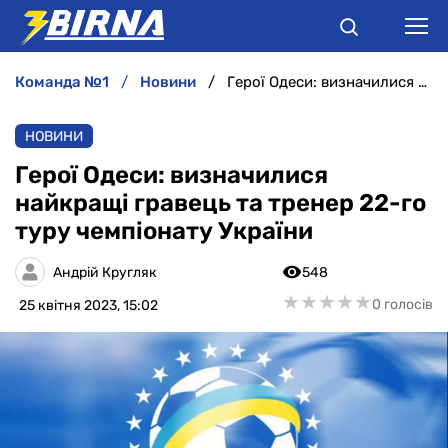
команда №1
новини
Герої Одеси: визначилися найкращі гравець та тренер 22-го туру чемпіонату України
НОВИНИ
НОВИНИ
АНАЛІТИКА
Герої Одеси: визначилися
найкращі гравець та тренер 22-го
ІНТЕРВ'Ю
туру чемпіонату України
РІЗНЕ
Андрій Кругляк
548
★
★
★
★
★
★
★
★
★
★
0 голосів
25 квітня 2023, 15:02
БУКМЕКЕРИ