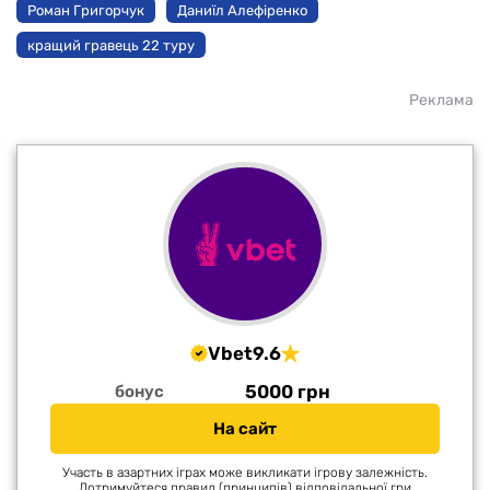
Роман Григорчук
Даниїл Алефіренко
кращий гравець 22 туру
Реклама
Vbet
9.6
5000 грн
бонус
На сайт
Участь в азартних іграх може викликати ігрову залежність.
Дотримуйтеся правил (принципів) відповідальної гри