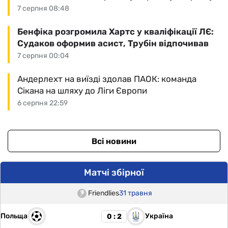
7 серпня 08:48
Бенфіка розгромила Хартс у кваліфікації ЛЄ:
Судаков оформив асист, Трубін відпочивав
7 серпня 00:04
Андерлехт на виїзді здолав ПАОК: команда
Сікана на шляху до Ліги Європи
6 серпня 22:59
Всі новини
Матчі збірної
Friendlies
31 травня
Польща
Україна
0 : 2