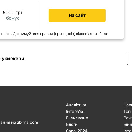
5000 грн
На сайт
бонус
жність. Дотримуйтеся правил (принципів) відповідальної гри
 букмекери
Аналітика
Нов
Інтерв'ю
Топ
Ексклюзив
Важ
ання на zbirna.com
Блоги
Війн
Євро-2024
Істо