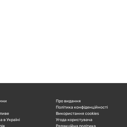
ини
Про видання
Політика конфіденційності
ливе
Використання cookies
а в Україні
Угода користувача
рія
Редакційна політика