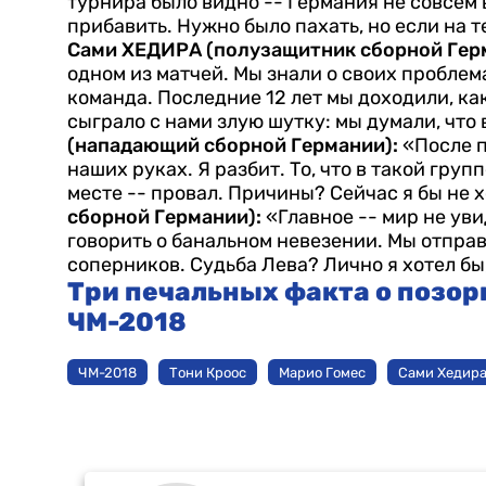
турнира было видно -- Германия не совсем 
прибавить. Нужно было пахать, но если на 
Сами ХЕДИРА (полузащитник сборной Гер
одном из матчей. Мы знали о своих проблем
команда. Последние 12 лет мы доходили, ка
сыграло с нами злую шутку: мы думали, что 
(нападающий сборной Германии):
«После п
наших руках. Я разбит. То, что в такой гр
месте -- провал. Причины? Сейчас я бы не х
сборной Германии):
«Главное -- мир не ув
говорить о банальном невезении. Мы отправ
соперников. Судьба Лева? Лично я хотел бы
Три печальных факта о позор
ЧМ-2018
ЧМ-2018
Тони Кроос
Марио Гомес
Сами Хедир