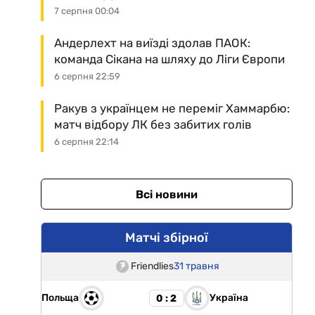
7 серпня 00:04
Андерлехт на виїзді здолав ПАОК:
команда Сікана на шляху до Ліги Європи
6 серпня 22:59
Ракув з українцем не переміг Хаммарбю:
матч відбору ЛК без забитих голів
6 серпня 22:14
Всі новини
Матчі збірної
Friendlies
31 травня
Польща
Україна
0 : 2