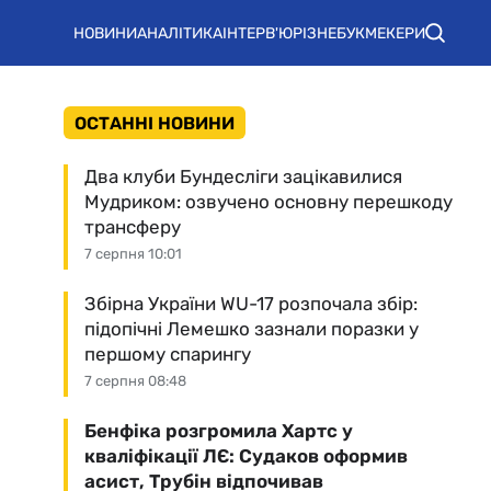
НОВИНИ
АНАЛІТИКА
ІНТЕРВ'Ю
РІЗНЕ
БУКМЕКЕРИ
ОСТАННІ НОВИНИ
Два клуби Бундесліги зацікавилися
Мудриком: озвучено основну перешкоду
трансферу
7 серпня 10:01
Збірна України WU-17 розпочала збір:
підопічні Лемешко зазнали поразки у
першому спарингу
7 серпня 08:48
Бенфіка розгромила Хартс у
кваліфікації ЛЄ: Судаков оформив
асист, Трубін відпочивав