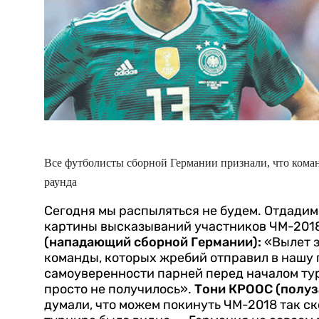
Все футболисты сборной Германии признали, что кома
раунда
Сегодня мы распыляться не будем. Отдади
картины высказываний участников ЧМ-201
(нападающий сборной Германии):
«Вылет з
команды, которых жребий отправил в нашу г
самоуверенности парней перед началом турн
просто не получилось».
Тони КРООС (полуз
думали, что можем покинуть ЧМ-2018 так ско