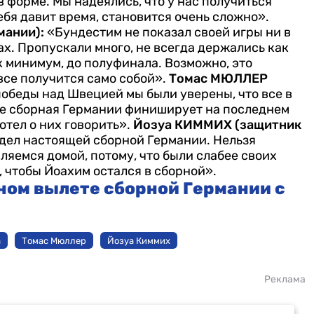
в форме. Мы надеялись, что у нас получиться
тебя давит время, становится очень сложно».
мании):
«Бундестим не показал своей игры ни в
ах. Пропускали много, не всегда держались как
к минимум, до полуфинала. Возможно, это
все получится само собой».
Томас МЮЛЛЕР
обеды над Швецией мы были уверены, что все в
уппе сборная Германии финиширует на последнем
отел о них говорить».
Йозуа КИММИХ (защитник
идел настоящей сборной Германии. Нельзя
ляемся домой, потому, что были слабее своих
, чтобы Йоахим остался в сборной».
ном вылете сборной Германии с
а
Томас Мюллер
Йозуа Киммих
Реклама