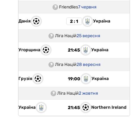
Friendlies
7 червня
Данія
Україна
2 : 1
Ліга Націй
25 вересня
Угорщина
Україна
21:45
Ліга Націй
28 вересня
Грузія
Україна
19:00
Ліга Націй
2 жовтня
Україна
Northern Ireland
21:45