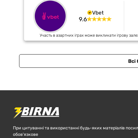
Vbet
9.6
Участь в азартних іграх може викликати ігрову зале
Всі
При цитуванні та використанні будь-яких матеріалів посил
обов'язкове