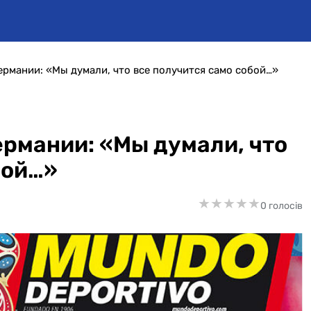
рмании: «Мы думали, что все получится само собой…»
рмании: «Мы думали, что
бой…»
★
★
★
★
★
★
★
★
★
★
0 голосів