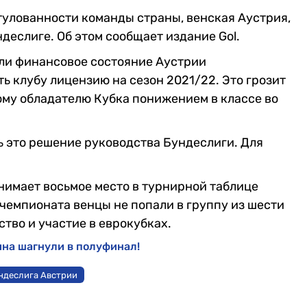
итулованности команды страны, венская Аустрия,
деслиге. Об этом сообщает издание Gol.
ли финансовое состояние Аустрии
ь клубу лицензию на сезон 2021/22. Это грозит
ому обладателю Кубка понижением в классе во
ь это решение руководства Бундеслиги. Для
анимает восьмое место в турнирной таблице
 чемпионата венцы не попали в группу из шести
ство и участие в еврокубках.
ина шагнули в полуфинал!
ндеслига Австрии