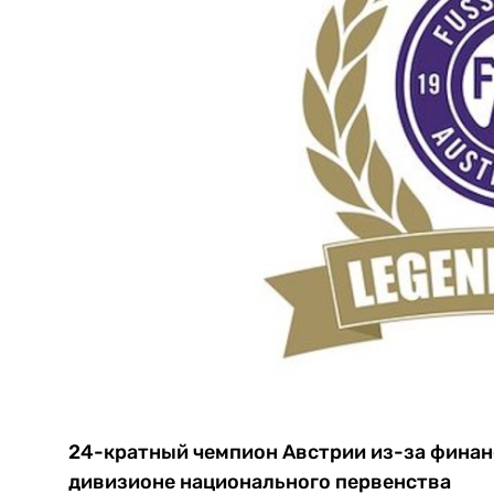
24-кратный чемпион Австрии из-за финан
дивизионе национального первенства