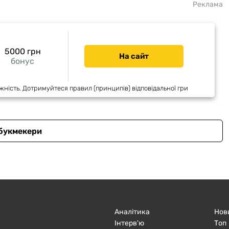
Реклама
5000 грн
На сайт
бонус
жність. Дотримуйтеся правил (принципів) відповідальної гри
 букмекери
Аналітика
Нов
Інтерв'ю
Топ