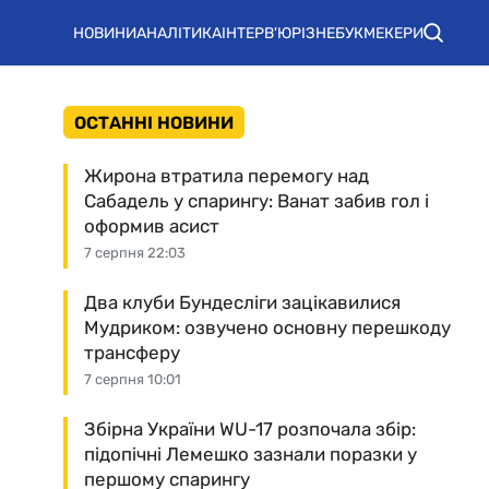
НОВИНИ
АНАЛІТИКА
ІНТЕРВ'Ю
РІЗНЕ
БУКМЕКЕРИ
ОСТАННІ НОВИНИ
Жирона втратила перемогу над
Сабадель у спарингу: Ванат забив гол і
оформив асист
7 серпня 22:03
Два клуби Бундесліги зацікавилися
Мудриком: озвучено основну перешкоду
трансферу
7 серпня 10:01
Збірна України WU-17 розпочала збір:
підопічні Лемешко зазнали поразки у
першому спарингу