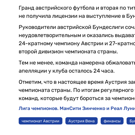
Гранд австрийского футбола и вторая по т
не получила лицензии на выступление в Бун
Руководители австрийской Бундеслиги соч
неудовлетворительным и оказались выдават
24-кратному чемпиону Австрии и 27-кратн
второй дивизион чемпионата страны.
Тем не менее, команда намерена обжаловат
апелляции у клуба осталось 24 часа.
Отметим, что в настоящее время Аустрия з
чемпионата страны. По итогам регулярного
команд, которые будут бороться за чемпион
Лига чемпионов. МанСити Зинченко и Реал Лун
чемпионат Австрии
Аустрия Вена
финансы
Бу