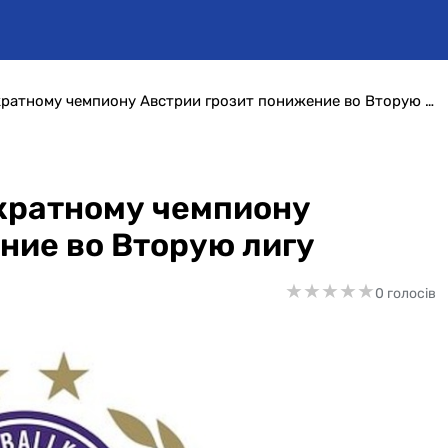
Финансовый крах? 24-кратному чемпиону Австрии грозит понижение во Вторую лигу
кратному чемпиону
ние во Вторую лигу
★
★
★
★
★
★
★
★
★
★
0 голосів