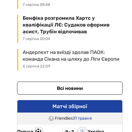
7 серпня 08:48
Бенфіка розгромила Хартс у
кваліфікації ЛЄ: Судаков оформив
асист, Трубін відпочивав
7 серпня 00:04
Андерлехт на виїзді здолав ПАОК:
команда Сікана на шляху до Ліги Європи
6 серпня 22:59
Всі новини
Матчі збірної
Friendlies
31 травня
Польща
Україна
0 : 2