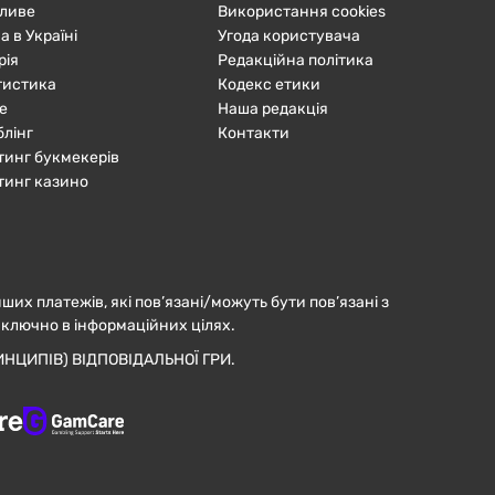
ливе
Використання cookies
а в Україні
Угода користувача
рія
Редакційна політика
тистика
Кодекс етики
е
Наша редакція
блінг
Контакти
тинг букмекерів
тинг казино
нших платежів, які пов’язані/можуть бути пов’язані з
иключно в інформаційних цілях.
НЦИПІВ) ВІДПОВІДАЛЬНОЇ ГРИ.