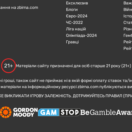
Ексклюзив
Важ
ання на zbirna.com
Блоги
Війн
Євро-2024
Істо
ЧC-2022
Ста
Ліга націй
Різн
Олімпіада-2024
Гем
Гравці
Рей
Рей
21+
Матеріали сайту призначені для осіб старше 21 року (21+)
ні гроші, також сайт не приймає ні в якій формі оплату ставок та/і
 матеріали на інформаційному ресурсі zbirna.com публікуються в
ЖЕ ВИКЛИКАТИ ІГРОВУ ЗАЛЕЖНІСТЬ. ДОТРИМУЙТЕСЬ ПРАВИЛ (ПРИ