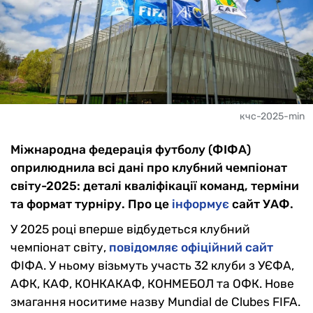
кчс-2025-min
Міжнародна федерація футболу (ФІФА)
оприлюднила всі дані про клубний чемпіонат
світу-2025: деталі кваліфікації команд, терміни
та формат турніру. Про це
інформує
сайт УАФ.
У 2025 році вперше відбудеться клубний
чемпіонат світу,
повідомляє офіційний сайт
ФІФА. У ньому візьмуть участь 32 клуби з УЄФА,
АФК, КАФ, КОНКАКАФ, КОНМЕБОЛ та ОФК. Нове
змагання носитиме назву Mundial de Clubes FIFA.