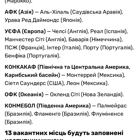
(Марокко).
АФК (Азія)
— Аль-Хілаль (Саудівська Аравія),
Урава Ред Даймондс (Японія).
УЄФА (Європа)
— Челсі (Англія), Реал (Іспанія),
Манчестер Сіті (Англія), Баварія (Німеччина),
ПСЖ (Франція), Інтер (Італія), Порту (Португалія),
Бенфіка (Португалія).
КОНКАКАФ (Північна та Центральна Америка,
Карибський басейн)
— Монтеррей (Мексика),
Сіетл Саундерс (США), Леон (Мексика).
ОФК (Океанія)
— Окленд Сіті (Нова Зеландія).
КОНМЕБОЛ (Південна Америка)
— Палмейрас
(Бразилія), Фламенго (Бразилія), Флуміненсе
(Бразилія).
13 вакантних місць будуть заповнені