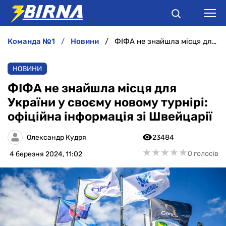
команда №1
новини
ФІФА не знайшла місця для України у своєму новому турнірі: офіційна інформація зі Швейцарії
НОВИНИ
НОВИНИ
АНАЛІТИКА
ФІФА не знайшла місця для
України у своєму новому турнірі:
ІНТЕРВ'Ю
офіційна інформація зі Швейцарії
РІЗНЕ
Олександр Кудря
23484
★
★
★
★
★
★
★
★
★
★
0 голосів
4 березня 2024, 11:02
БУКМЕКЕРИ