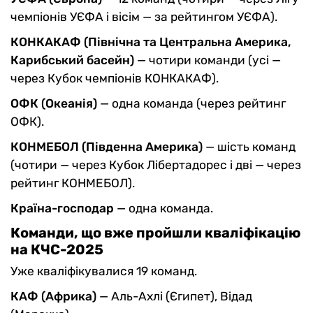
чемпіонів УЄФА і вісім — за рейтингом УЄФА).
КОНКАКАФ (Північна та Центральна Америка,
Карибський басейн)
— чотири команди (усі —
через Кубок чемпіонів КОНКАКАФ).
ОФК (Океанія)
— одна команда (через рейтинг
ОФК).
КОНМЕБОЛ (Південна Америка)
— шість команд
(чотири — через Кубок Лібертадорес і дві — через
рейтинг КОНМЕБОЛ).
Країна-господар
— одна команда.
Команди, що вже пройшли кваліфікацію
на КЧС-2025
Уже кваліфікувалися 19 команд.
КАФ (Африка)
— Аль-Ахлі (Єгипет), Відад