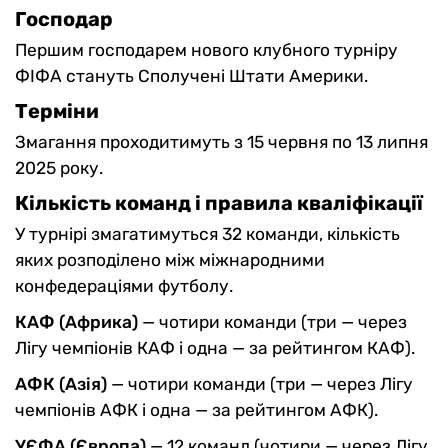
Господар
Першим господарем нового клубного турніру
ФІФА стануть Сполучені Штати Америки.
Терміни
Змагання проходитимуть з 15 червня по 13 липня
2025 року.
Кількість команд і правила кваліфікації
У турнірі змагатимуться 32 команди, кількість
яких розподілено між міжнародними
конфедераціями футболу.
КАФ (Африка)
— чотири команди (три — через
Лігу чемпіонів КАФ і одна — за рейтингом КАФ).
АФК (Азія)
— чотири команди (три — через Лігу
чемпіонів АФК і одна — за рейтингом АФК).
УЄФА (Європа)
— 12 команд (чотири — через Лігу