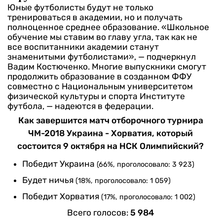
Юные футболисты будут не только
тренироваться в академии, но и получать
полноценное среднее образование. «Школьное
обучение мы ставим во главу угла, так как не
все воспитанники академии станут
знаменитыми футболистами», — подчеркнул
Вадим Костюченко. Многие выпускники смогут
продолжить образование в созданном ФФУ
совместно с Национальным университетом
физической культуры и спорта Институте
футбола, — надеются в федерации.
Как завершится матч отборочного турнира
ЧМ-2018 Украина - Хорватия, который
состоится 9 октября на НСК Олимпийский?
Победит Украина
(66%, проголосовало: 3 923)
Будет ничья
(18%, проголосовало: 1 059)
Победит Хорватия
(17%, проголосовало: 1 002)
Всего голосов:
5 984