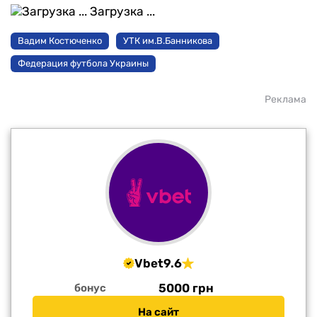
Загрузка ...
Вадим Костюченко
УТК им.В.Банникова
Федерация футбола Украины
Реклама
Vbet
9.6
5000 грн
бонус
На сайт