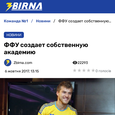
команда №1
новини
ФФУ создает собственную академию
НОВИНИ
НОВИНИ
АНАЛІТИКА
ФФУ создает собственную
академию
ІНТЕРВ'Ю
Zbirna.com
22293
РІЗНЕ
★
★
★
★
★
★
★
★
★
★
0 голосів
6 жовтня 2017, 13:15
БУКМЕКЕРИ