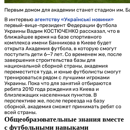
Первым домом для академии станет стадион им. Б
В интервью
агентству «Українські новини»
первый-вице-президент Федерации футбола
Украины Вадим КОСТЮЧЕНКО рассказал, что в
ближайшее время на базе спортивного
комплекса имени Банникова в Киеве будет
открыта Академия футбола, в которую смогут
поступить дети 6—7 лет. Со временем же, после
завершения строительства базы для
национальной сборной страны, академия
переместится туда, и юные футболисты смогут
тренироваться рядом с лучшими игроками
Украины.
Пока что для занятий отбираются
ребята 2010 года рождения из Киева и
близлежащих населенных пунктов. В
перспективе же, после переезда на базу
сборной, академия сможет принимать ребят со
всей страны.
Общеобразовательные знания вместе
с футбольными навыками