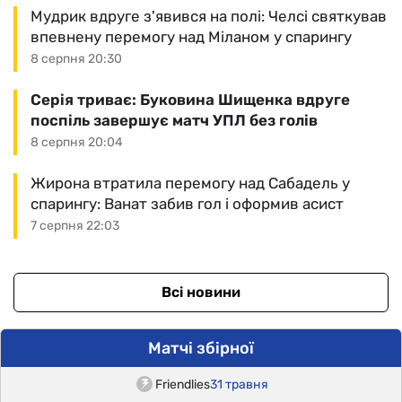
Мудрик вдруге з'явився на полі: Челсі святкував
впевнену перемогу над Міланом у спарингу
8 серпня 20:30
Серія триває: Буковина Шищенка вдруге
поспіль завершує матч УПЛ без голів
8 серпня 20:04
Жирона втратила перемогу над Сабадель у
спарингу: Ванат забив гол і оформив асист
7 серпня 22:03
Всі новини
Матчі збірної
Friendlies
31 травня