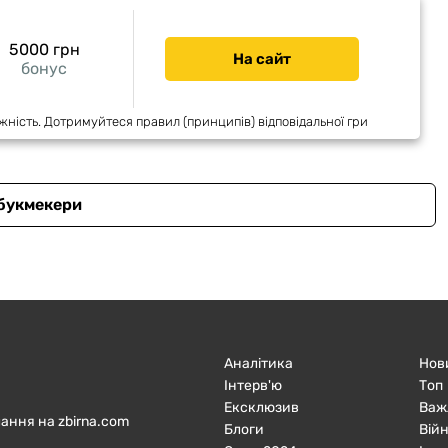
5000 грн
На сайт
бонус
жність. Дотримуйтеся правил (принципів) відповідальної гри
 букмекери
Аналітика
Нов
Інтерв'ю
Топ
Ексклюзив
Важ
ання на zbirna.com
Блоги
Війн