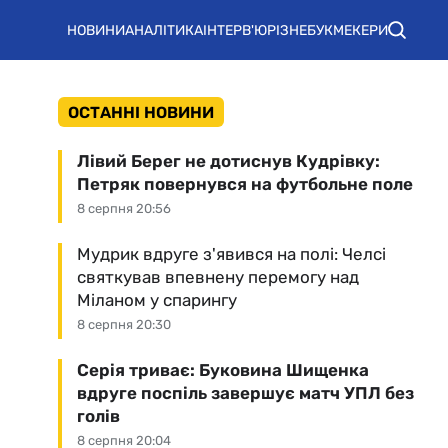
НОВИНИ
АНАЛІТИКА
ІНТЕРВ'Ю
РІЗНЕ
БУКМЕКЕРИ
ОСТАННІ НОВИНИ
Лівий Берег не дотиснув Кудрівку:
Петряк повернувся на футбольне поле
8 серпня 20:56
Мудрик вдруге з'явився на полі: Челсі
святкував впевнену перемогу над
Міланом у спарингу
8 серпня 20:30
Серія триває: Буковина Шищенка
вдруге поспіль завершує матч УПЛ без
голів
8 серпня 20:04