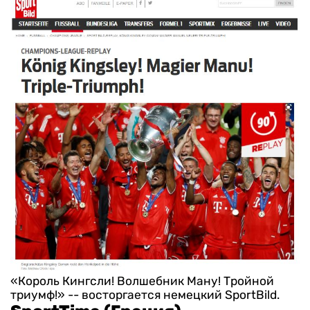
«Король Кингсли! Волшебник Ману! Тройной
триумф!» -- восторгается немецкий SportBild.