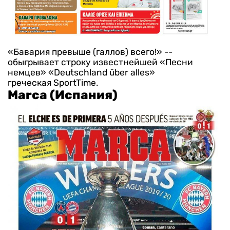
«Бавария превыше (галлов) всего!» --
обыгрывает строку известнейшей «Песни
немцев» «Deutschland über alles»
греческая SportTime.
Marca (Испания)