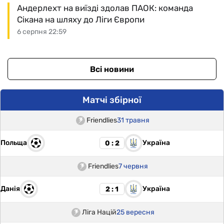
Андерлехт на виїзді здолав ПАОК: команда
Сікана на шляху до Ліги Європи
6 серпня 22:59
Всі новини
Матчі збірної
Friendlies
31 травня
Польща
Україна
0 : 2
Friendlies
7 червня
Данія
Україна
2 : 1
Ліга Націй
25 вересня