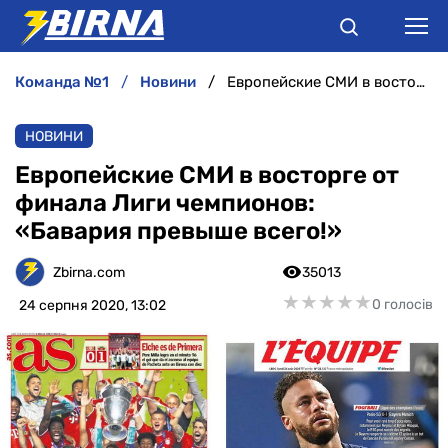
команда №1
новини
Европейские СМИ в восторге от финала Лиги чемпионов: «Бавария превыше всего!»
НОВИНИ
НОВИНИ
АНАЛІТИКА
Европейские СМИ в восторге от
финала Лиги чемпионов:
ІНТЕРВ'Ю
«Бавария превыше всего!»
РІЗНЕ
Zbirna.com
35013
★
★
★
★
★
★
★
★
★
★
0 голосів
24 серпня 2020, 13:02
БУКМЕКЕРИ