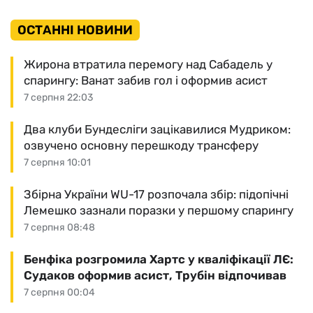
ОСТАННІ НОВИНИ
Жирона втратила перемогу над Сабадель у
спарингу: Ванат забив гол і оформив асист
7 серпня 22:03
Два клуби Бундесліги зацікавилися Мудриком:
озвучено основну перешкоду трансферу
7 серпня 10:01
Збірна України WU-17 розпочала збір: підопічні
Лемешко зазнали поразки у першому спарингу
7 серпня 08:48
Бенфіка розгромила Хартс у кваліфікації ЛЄ:
Судаков оформив асист, Трубін відпочивав
7 серпня 00:04