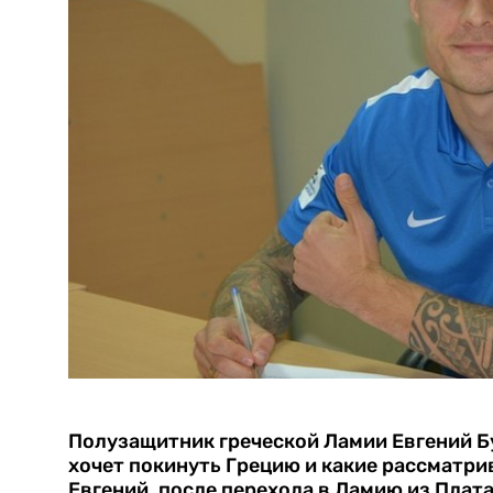
Полузащитник греческой Ламии Евгений Б
хочет покинуть Грецию и какие рассматр
Евгений, после перехода в Ламию из Плата