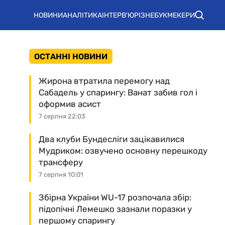
НОВИНИ
АНАЛІТИКА
ІНТЕРВ'Ю
РІЗНЕ
БУКМЕКЕРИ
ОСТАННІ НОВИНИ
Жирона втратила перемогу над
Сабадель у спарингу: Ванат забив гол і
оформив асист
7 серпня 22:03
Два клуби Бундесліги зацікавилися
Мудриком: озвучено основну перешкоду
трансферу
7 серпня 10:01
Збірна України WU-17 розпочала збір:
підопічні Лемешко зазнали поразки у
першому спарингу