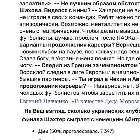
заплатили».
-- Не лучшим образом обстоят
Шахова. Виделся с ними?
-- Хачериди не ви
не играли в своих командах. Ребят можно п
эпизодически. Возможно, менталитет их не
очень специфические. Чтобы делать выводы,
футболисты, думаю, проблем после ПАОКа на
варианты продолжения карьеры? Вернешь
новым клубом на паузе, поскольку надо ре
Слава богу, в Украине меня помнят. Но где
могу.
-- Следил из Греции за чемпионатом
Ворсклой следил в лиге Европы и в чемпион
бывшие партнеры.
-- Ты играл в Чехии и 
продолжения карьеры?
-- Наверное, нет. 
молодых футболистов, чтобы засветить их и
Евгений Левченко: «В качестве Деда Мороза
На Ваш взгляд, сколько украинских клуб
финала Шахтер сыграет с немецким Айнтр
Два
(50%, проголосовало: 7 397)