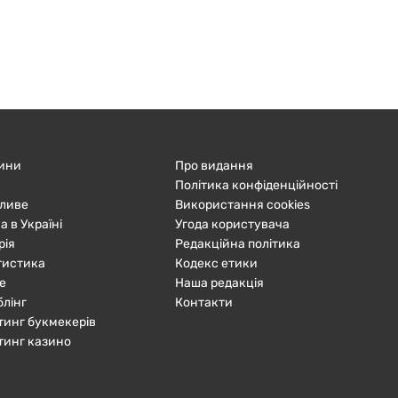
ини
Про видання
Політика конфіденційності
ливе
Використання cookies
а в Україні
Угода користувача
рія
Редакційна політика
тистика
Кодекс етики
е
Наша редакція
блінг
Контакти
тинг букмекерів
тинг казино