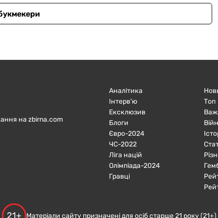
 букмекери
Аналітика
Нов
Інтерв'ю
Топ
Ексклюзив
Важ
ання на zbirna.com
Блоги
Війн
Євро-2024
Істо
ЧC-2022
Ста
Ліга націй
Різн
Олімпіада-2024
Гем
Гравці
Рей
Рей
21+
Матеріали сайту призначені для осіб старше 21 року (21+)