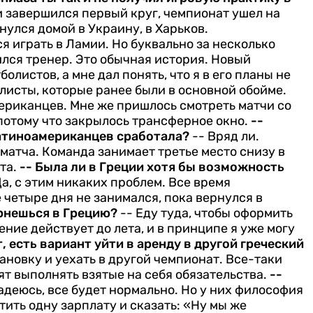
и завершился первый круг, чемпионат ушел на
нулся домой в Украину, в Харьков.
я играть в Ламии. Но буквально за несколько
ился тренер. Это обычная история. Новый
олистов, а мне дал понять, что я в его планы не
листы, которые ранее были в основной обойме.
ериканцев. Мне же пришлось смотреть матчи со
 потому что закрылось трансферное окно.
--
латиноамериканцев сработала?
-- Вряд ли.
матча. Команда занимает третье место снизу в
та.
-- Была ли в Греции хотя бы возможность
Да, с этим никаких проблем. Все время
 четыре дня не занимался, пока вернулся в
ернешься в Грецию?
-- Еду туда, чтобы оформить
ние действует до лета, и в принципе я уже могу
, есть вариант уйти в аренду в другой греческий
тановку и уехать в другой чемпионат. Все-таки
ят выполнять взятые на себя обязательства.
--
адеюсь, все будет нормально. Но у них философия
тить одну зарплату и сказать: «Ну мы же