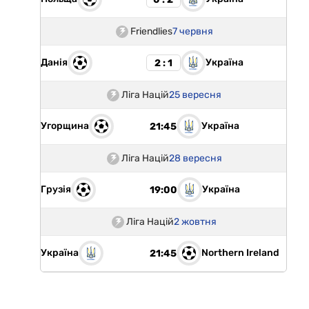
Friendlies
7 червня
Данія
Україна
2 : 1
Ліга Націй
25 вересня
Угорщина
Україна
21:45
Ліга Націй
28 вересня
Грузія
Україна
19:00
Ліга Націй
2 жовтня
Україна
Northern Ireland
21:45