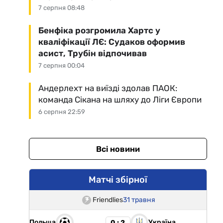
7 серпня 08:48
Бенфіка розгромила Хартс у
кваліфікації ЛЄ: Судаков оформив
асист, Трубін відпочивав
7 серпня 00:04
Андерлехт на виїзді здолав ПАОК:
команда Сікана на шляху до Ліги Європи
6 серпня 22:59
Всі новини
Матчі збірної
Friendlies
31 травня
Польща
Україна
0 : 2