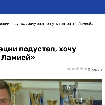
реции подустал, хочу расторгнуть контракт с Ламией»
еции подустал, хочу
с Ламией»
★
★
★
★
★
★
★
★
★
★
0 голосів