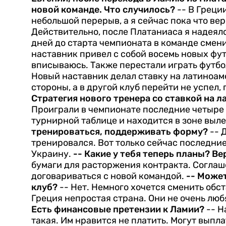
новой команде. Что случилось?
-- В Греци
небольшой перерыв, а я сейчас пока что вер
Действительно, после Платаниаса я надеялс
дней до старта чемпионата в команде смен
наставник привел с собой восемь новых футб
вписываюсь. Также перестали играть футбо
Новый наставник делал ставку на латиноам
стороны, а в другой клуб перейти не успел,
Стратегия нового тренера со ставкой на 
Проиграли в чемпионате последние четыре 
турнирной таблице и находится в зоне выле
тренироваться, поддерживать форму?
-- 
тренировался. Вот только сейчас последние
Украину.
-- Какие у тебя теперь планы? В
бумаги для расторжения контракта. Соглаше
договариваться с новой командой.
-- Может
клуб?
-- Нет. Немного хочется сменить обс
Греция непростая страна. Они не очень люб
Есть финансовые претензии к Ламии?
-- Н
такая. Им нравится не платить. Могут выпла