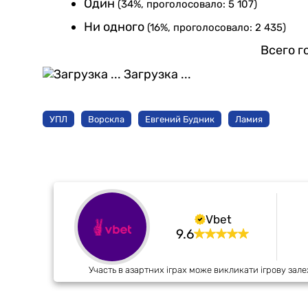
Один
(34%, проголосовало: 5 107)
Ни одного
(16%, проголосовало: 2 435)
Всего г
Загрузка ...
УПЛ
Ворскла
Евгений Будник
Ламия
Vbet
9.6
Участь в азартних іграх може викликати ігрову зале