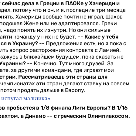
 сейчас дела в Греции в ПАОКе у Хачериди и
дел, потому что и он, и я, последние три месяца
онять. Хачериди вообще почти не играл, Шахов
 подошел Жене или не адаптировался. Греки
 надо понять их изнутри. Но они сильные
йти команду у них не будет.
-- Какие у тебя
ся в Украину?
-- Предложения есть, но я пока с
шить вопрос расторжения контракта с Ламией.
 окажусь в ближайшем будущем, пока сказать не
 Украины?
-- Конечно. Тут много друзей. За
ате, за другими командами, где играют мои
Австрии. Рассматриваешь эти страны для
В чемпионатах эти стран делают ставку на совсем
 потом продать дальше в Европу.
 испугал мальчика»
ов пробьется в 1/8 финала Лиги Европы? В 1/16
ахтом, а Динамо -- с греческим Олимпиакосом.