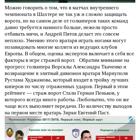
Можно говорить о том, что в матчах внутреннего
чемпионата в Шахтере не так уж и сложно защищать
ворота, но на самом деле от голкиперов таких команд
давно требуется намного больше, нежели просто
отбивать мячи, и Андрей Пятов делает это совсем
неплохо. Умению этого вратаря играть ногами могут
позавидовать многие коллеги из ведущих клубов
Европы. В общем, оценка экспертов включает в себя все
факторы в игре стражей ворот.
Обратим внимание на
прогресс голкипера Ворсклы Александра Ткаченко и
возвращение в элитный дивизион вратаря Мариуполя
Рустама Худжамова, который входит в тройку лучших
киперов по числу отраженных ударов. Первый в этом
рейтинге — страж ворот Стали Герман Пеньков, у
которого всегда много работы. Любопытно, что он же
чаще всех выполняет передачи. По количеству выходов
на первом месте вратарь Зирки Евгений Паст.