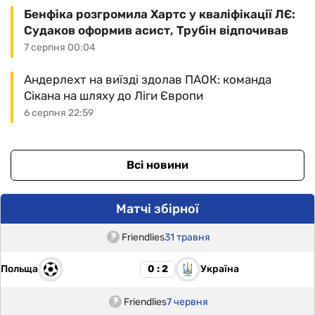
Бенфіка розгромила Хартс у кваліфікації ЛЄ:
Судаков оформив асист, Трубін відпочивав
7 серпня 00:04
Андерлехт на виїзді здолав ПАОК: команда
Сікана на шляху до Ліги Європи
6 серпня 22:59
Всі новини
Матчі збірної
Friendlies
31 травня
Польща
Україна
0 : 2
Friendlies
7 червня