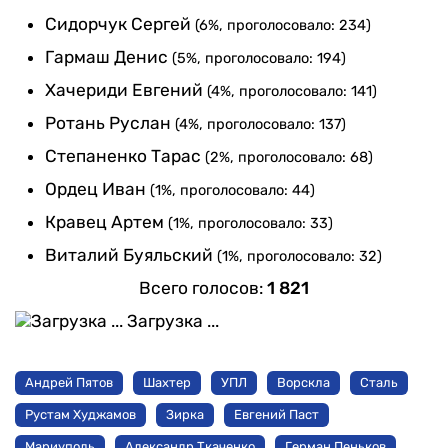
Сидорчук Сергей
(6%, проголосовало: 234)
Гармаш Денис
(5%, проголосовало: 194)
Хачериди Евгений
(4%, проголосовало: 141)
Ротань Руслан
(4%, проголосовало: 137)
Степаненко Тарас
(2%, проголосовало: 68)
Ордец Иван
(1%, проголосовало: 44)
Кравец Артем
(1%, проголосовало: 33)
Виталий Буяльский
(1%, проголосовало: 32)
Всего голосов:
1 821
Загрузка ...
Андрей Пятов
Шахтер
УПЛ
Ворскла
Сталь
Рустам Худжамов
Зирка
Евгений Паст
Мариуполь
Александр Ткаченко
Герман Пеньков