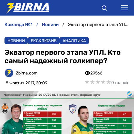
команда №1
новини
Экватор первого этапа УПЛ. Кто самый надежный голкипер?
НОВИНИ
НОВИНИ
ЕКСКЛЮЗИВ
АНАЛІТИКА
АНАЛІТИКА
Экватор первого этапа УПЛ. Кто
самый надежный голкипер?
ІНТЕРВ'Ю
Zbirna.com
29566
РІЗНЕ
★
★
★
★
★
★
★
★
★
★
0 голосів
8 жовтня 2017, 20:09
БУКМЕКЕРИ