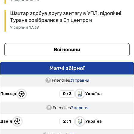
Шахтар здобув другу звитягу в УПЛ: підопічні
Турана розібралися з Епіцентром
9 серпня 17:39
Всі новини
Матчі збірної
Friendlies
31 травня
Польща
Україна
0 : 2
Friendlies
7 червня
Данія
Україна
2 : 1