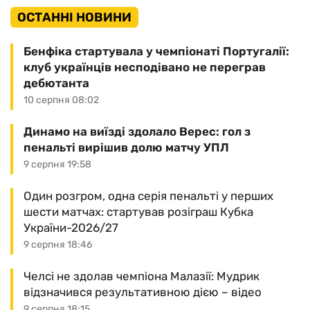
ОСТАННІ НОВИНИ
Бенфіка стартувала у чемпіонаті Португалії:
клуб українців несподівано не переграв
дебютанта
10 серпня 08:02
Динамо на виїзді здолало Верес: гол з
пенальті вирішив долю матчу УПЛ
9 серпня 19:58
Один розгром, одна серія пенальті у перших
шести матчах: стартував розіграш Кубка
України-2026/27
9 серпня 18:46
Челсі не здолав чемпіона Малазії: Мудрик
відзначився результативною дією – відео
9 серпня 18:15