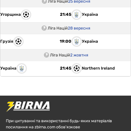
Ліга Націй
25 вересня
Угорщина
Україна
21:45
Ліга Націй
28 вересня
Грузія
Україна
19:00
Ліга Націй
2 жовтня
Україна
Northern Ireland
21:45
При цитуванні та використанні будь-яких матеріалів
посилання на zbirna.com обов'язкове