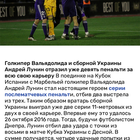
Голкипер Вальядолида и сборной Украины
Андрей Лунин отразил уже девять пенальти за
всю свою карьеру
В поединке на Кубок
Испании с Марбельей голкипер Вальядолида
Андрей Лунин стал настоящим героем
серии
послематчевых пенальт
и, отбив два выстрела
из трех. Таким образом вратарь сборной
Украины выиграл уже две серии 11-метровых из
двух в своей карьере. Впервые ему это удалось
26 октября 2016 года. Тогда, будучи футболистом
Днепра, Лунин отбил два удара с точки из
восьми в матче Кубка Украины с Десной. В
сумме получается, четыре удачные попытки из