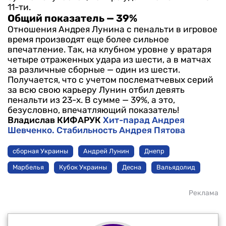
11-ти.
Общий показатель — 39%
Отношения Андрея Лунина с пенальти в игровое
время производят еще более сильное
впечатление. Так, на клубном уровне у вратаря
четыре отраженных удара из шести, а в матчах
за различные сборные — один из шести.
Получается, что с учетом послематчевых серий
за всю свою карьеру Лунин отбил девять
пенальти из 23-х. В сумме — 39%, а это,
безусловно, впечатляющий показатель!
Владислав КИФАРУК
Хит-парад Андрея
Шевченко. Стабильность Андрея Пятова
сборная Украины
Андрей Лунин
Днепр
Марбелья
Кубок Украины
Десна
Вальядолид
Реклама