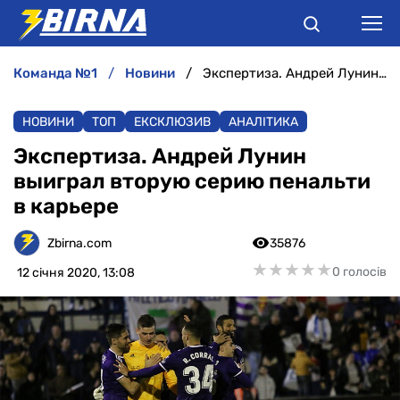
команда №1
новини
Экспертиза. Андрей Лунин выиграл вторую серию пенальти в карьере
НОВИНИ
НОВИНИ
ТОП
ЕКСКЛЮЗИВ
АНАЛІТИКА
АНАЛІТИКА
Экспертиза. Андрей Лунин
выиграл вторую серию пенальти
ІНТЕРВ'Ю
в карьере
РІЗНЕ
Zbirna.com
35876
★
★
★
★
★
★
★
★
★
★
0 голосів
12 січня 2020, 13:08
БУКМЕКЕРИ