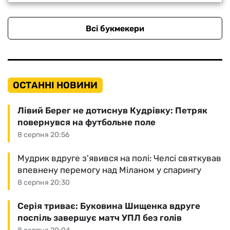
Всі букмекери
ОСТАННІ НОВИНИ
Лівий Берег не дотиснув Кудрівку: Петряк
повернувся на футбольне поле
8 серпня 20:56
Мудрик вдруге з'явився на полі: Челсі святкував
впевнену перемогу над Міланом у спарингу
8 серпня 20:30
Серія триває: Буковина Шищенка вдруге
поспіль завершує матч УПЛ без голів