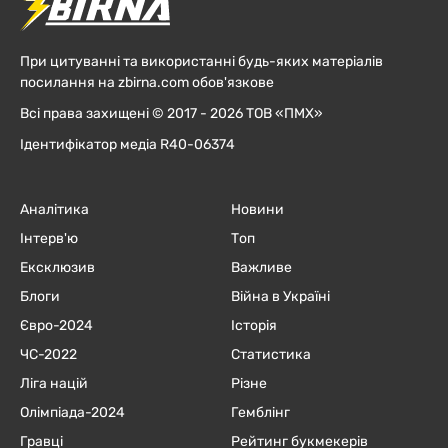
При цитуванні та використанні будь-яких матеріалів
посилання на zbirna.com обов'язкове
Всі права захищені © 2017 - 2026 ТОВ «ПМХ»
Ідентифікатор медіа R40-06374
Аналітика
Новини
Інтерв'ю
Топ
Ексклюзив
Важливе
Блоги
Війна в Україні
Євро-2024
Історія
ЧC-2022
Статистика
Ліга націй
Різне
Олімпіада-2024
Гемблінг
Гравці
Рейтинг букмекерів