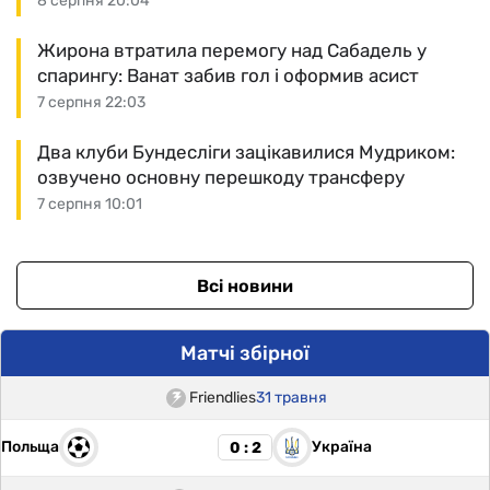
8 серпня 20:04
Жирона втратила перемогу над Сабадель у
спарингу: Ванат забив гол і оформив асист
7 серпня 22:03
Два клуби Бундесліги зацікавилися Мудриком:
озвучено основну перешкоду трансферу
7 серпня 10:01
Всі новини
Матчі збірної
Friendlies
31 травня
Польща
Україна
0 : 2