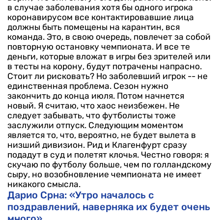
в случае заболевания хотя бы одного игрока
коронавирусом все контактировавшие лица
должны быть помещены на карантин, вся
команда. Это, в свою очередь, повлечет за собой
повторную остановку чемпионата. И все те
деньги, которые вложат в игры без зрителей или
в тесты на корону, будут потрачены напрасно.
Стоит ли рисковать?
Но заболевший игрок -- не
единственная проблема. Сезон нужно
закончить до конца июля. Потом начнется
новый. Я считаю, что хаос неизбежен. Не
следует забывать, что футболисты тоже
заслужили отпуск. Следующим моментом
является то, что, вероятно, не будет вылета в
низший дивизион. Рид и Клагенфурт сразу
подадут в суд и полетят клочья. Честно говоря: я
скучаю по футболу больше, чем по голландскому
сыру, но возобновление чемпионата не имеет
никакого смысла.
Дарио Срна: «Утро началось с
поздравлений, наверняка их будет очень
много»