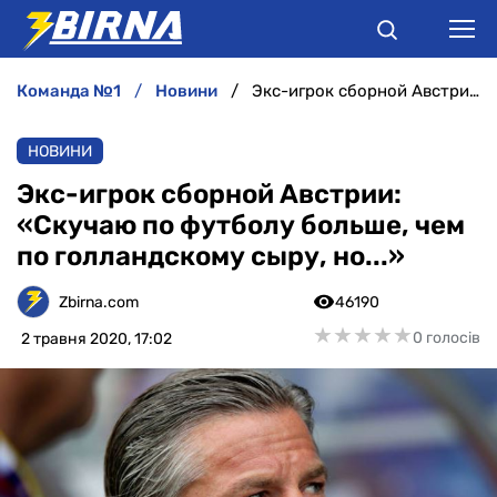
команда №1
новини
Экс-игрок сборной Австрии: «Скучаю по футболу больше, чем по голландскому сыру, но...»
НОВИНИ
НОВИНИ
АНАЛІТИКА
Экс-игрок сборной Австрии:
«Скучаю по футболу больше, чем
ІНТЕРВ'Ю
по голландскому сыру, но...»
РІЗНЕ
Zbirna.com
46190
★
★
★
★
★
★
★
★
★
★
0 голосів
2 травня 2020, 17:02
БУКМЕКЕРИ