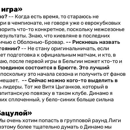
 игра»
мо?
-- Когда есть время, то стараюсь не
ри в чемпионате, не говоря уже о еврокубковых
оворить что-то конкретное, поскольку межсезонье
езультаты. Знаю, что киевляне в последних
ничью с Оболонью-Бровар.
-- Рискнешь назвать
стоянии?
-- Не стану оригинальничать, если
дет подготовка к официальным матчам, и кто, в
аю, после первой игры в Бельгии может кто-то и
 поединок состоится в Брюгге. Это лучший
 поскольку это начала сезона и получить от фанов
омешает.
-- Сейчас можно кого-то выделить в
ь лидеры. Тот же Витя Цыганков, который в
капитанскую повязку в таком клубе. Динамо я
 них сплоченный, у бело-синих больше сильна
Бацулой»
Мы очень хотим попасть в групповой раунд Лиги
Поэтому более тщательно думать о Динамо мы