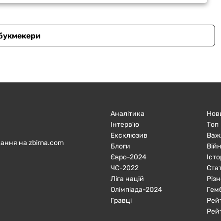
 букмекери
Аналітика
Нов
Інтерв'ю
Топ
Ексклюзив
Важ
ання на zbirna.com
Блоги
Війн
Євро-2024
Істо
ЧC-2022
Ста
Ліга націй
Різн
Олімпіада-2024
Гем
Гравці
Рей
Рей