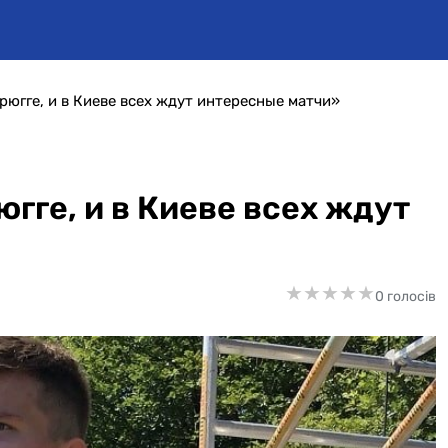
рюгге, и в Киеве всех ждут интересные матчи»
югге, и в Киеве всех ждут
★
★
★
★
★
★
★
★
★
★
0 голосів