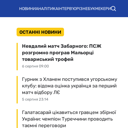
НОВИНИ
АНАЛІТИКА
ІНТЕРВ'Ю
РІЗНЕ
БУКМЕКЕРИ
ОСТАННІ НОВИНИ
Невдалий матч Забарного: ПСЖ
розгромно програв Мальорці
товариський трофей
6 серпня 09:00
Гурник з Хланем поступився угорському
клубу: відома оцінка українця за перший
матч відбору ЛЄ
5 серпня 23:14
Галатасарай цікавиться гравцем збірної
України: чемпіон Туреччини проводить
таємні переговори