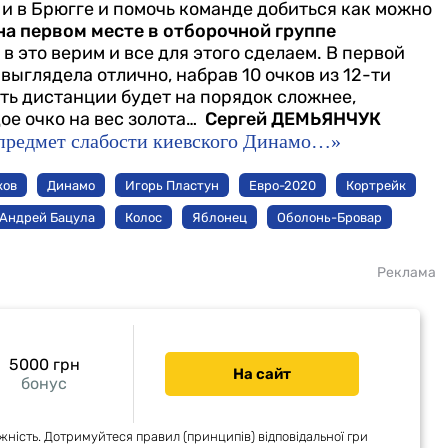
и в Брюгге и помочь команде добиться как можно
на первом месте в отборочной группе
 в это верим и все для этого сделаем. В первой
выглядела отлично, набрав 10 очков из 12-ти
ть дистанции будет на порядок сложнее,
ое очко на вес золота…
Сергей ДЕМЬЯНЧУК
 предмет слабости киевского Динамо…»
ков
Динамо
Игорь Пластун
Евро-2020
Кортрейк
Андрей Бацула
Колос
Яблонец
Оболонь-Бровар
Реклама
5000 грн
На сайт
бонус
жність. Дотримуйтеся правил (принципів) відповідальної гри