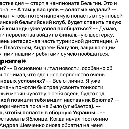
естке дня — старт в чемпионате Бельгии. Это и
она.
-- А там у вас цель — золотые медали?
--
онат, чтобы потом напрямую попасть в групповой
аинский бельгийский клуб, будет ставить такую
той команды уже успел пообщаться?
-- Думаю,
сти первенства войдут в финальную шестерку,
чень интересная часть турнирной дистанции. А
рем Пластуном, Андреем Бацулой, защищающим
другими нашими ребятами сумею пообщаться.
Брюгге»
ии?
-- В основном читал новости, особенно об
ы понимал, что здешнее первенство очень
в новых условиях?
-- Все отлично. Я уже
 очень помогли быстрее усвоить тонкости
ный месяц чувствую себя здесь, будто год
какой позиции тебя видит наставник Брюгге?
--
периментов пока не было (улыбается).
--
то, чтобы попасть в сборную Украины…
--
вствовал в Яблонце. Когда начал постоянно
я Андрея Шевченко снова обратил на меня