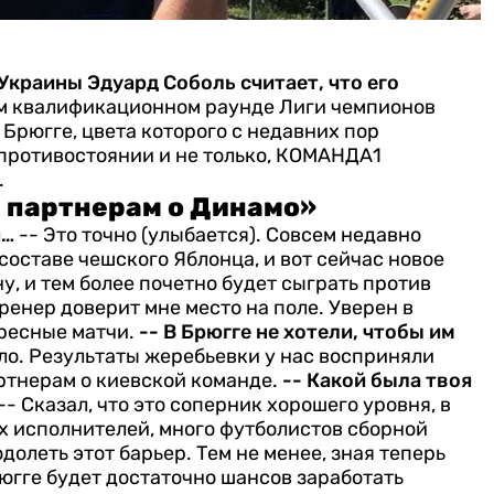
Украины Эдуард Соболь считает, что его
м квалификационном раунде Лиги чемпионов
Брюгге, цвета которого с недавних пор
ротивостоянии и не только, КОМАНДА1
.
м партнерам о Динамо»
я…
-- Это точно (улыбается). Совсем недавно
составе чешского Яблонца, и вот сейчас новое
у, и тем более почетно будет сыграть против
тренер доверит мне место на поле. Уверен в
ересные матчи.
-- В Брюгге не хотели, чтобы им
ыло. Результаты жеребьевки у нас восприняли
ртнерам о киевской команде.
-- Какой была твоя
-- Сказал, что это соперник хорошего уровня, в
х исполнителей, много футболистов сборной
долеть этот барьер. Тем не менее, зная теперь
рюгге будет достаточно шансов заработать