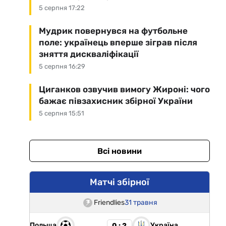
5 серпня 17:22
Мудрик повернувся на футбольне
поле: українець вперше зіграв після
зняття дискваліфікації
5 серпня 16:29
Циганков озвучив вимогу Жироні: чого
бажає півзахисник збірної України
5 серпня 15:51
Всі новини
Матчі збірної
Friendlies
31 травня
Польща
Україна
0 : 2