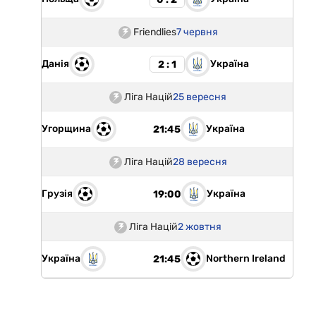
Friendlies
7 червня
Данія
Україна
2 : 1
Ліга Націй
25 вересня
Угорщина
Україна
21:45
Ліга Націй
28 вересня
Грузія
Україна
19:00
Ліга Націй
2 жовтня
Україна
Northern Ireland
21:45