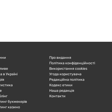
ини
Про видання
Політика конфіденційності
ливе
Використання cookies
а в Україні
Угода користувача
рія
Редакційна політика
тистика
Кодекс етики
е
Наша редакція
блінг
Контакти
тинг букмекерів
тинг казино