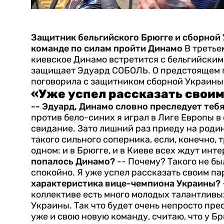
Защитник бельгийского Брюгге и сборной 
команде по силам пройти Динамо
В третье
киевское Динамо встретится с бельгийским 
защищает Эдуард СОБОЛЬ. О предстоящем п
поговорила с защитником сборной Украины
«Уже успел рассказать свои
-- Эдуард, Динамо словно преследует теб
против бело-синих я играл в Лиге Европы в 
свидание. Зато лишний раз приеду на родин
такого сильного соперника, если, конечно, 
одном: и в Брюгге, и в Киеве всех ждут инт
попалось Динамо?
-- Почему? Такого не б
спокойно. Я уже успел рассказать своим па
характеристика вице-чемпиона Украины?
коллективе есть много молодых талантливы
Украины. Так что будет очень непросто прео
уже и свою новую команду, считаю, что у Б