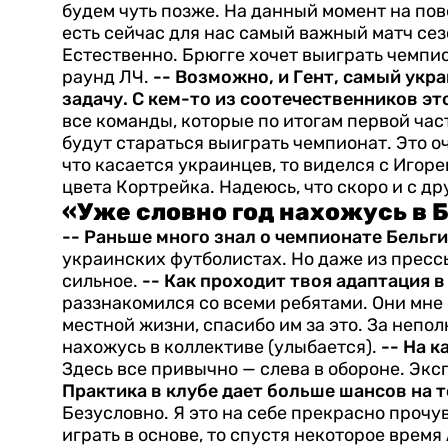
будем чуть позже. На данный момент на пов
есть сейчас для нас самый важный матч сез
Естественно. Брюгге хочет выиграть чемпи
раунд ЛЧ.
-- Возможно, и Гент, самый укр
задачу. С кем-то из соотечественников э
все команды, которые по итогам первой ча
будут стараться выиграть чемпионат. Это о
что касается украинцев, то виделся с Иго
цвета Кортрейка. Надеюсь, что скоро и с 
«Уже словно год нахожусь в 
-- Раньше много знал о чемпионате Бельг
украинских футболистах. Но даже из пресс
сильное.
-- Как проходит твоя адаптация 
раззнакомился со всеми ребятами. Они мне
местной жизни, спасибо им за это. За непол
нахожусь в коллективе (улыбается).
-- На 
Здесь все привычно — слева в обороне. Экс
Практика в клубе дает больше шансов на 
Безусловно. Я это на себе прекрасно прочу
играть в основе, то спустя некоторое врем