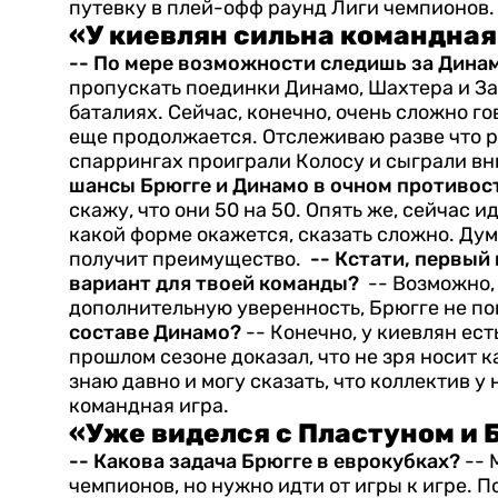
путевку в плей-офф раунд Лиги чемпионов.
«У киевлян сильна командная
-- По мере возможности следишь за Дина
пропускать поединки Динамо, Шахтера и За
баталиях. Сейчас, конечно, очень сложно г
еще продолжается. Отслеживаю разве что р
спаррингах проиграли Колосу и сыграли в
шансы Брюгге и Динамо в очном противо
скажу, что они 50 на 50. Опять же, сейчас и
какой форме окажется, сказать сложно. Дум
получит преимущество.
-- Кстати, первый
вариант для твоей команды?
-- Возможно,
дополнительную уверенность, Брюгге не п
составе Динамо?
-- Конечно, у киевлян ест
прошлом сезоне доказал, что не зря носит 
знаю давно и могу сказать, что коллектив у
командная игра.
«Уже виделся с Пластуном и 
-- Какова задача Брюгге в еврокубках?
-- 
чемпионов, но нужно идти от игры к игре. 