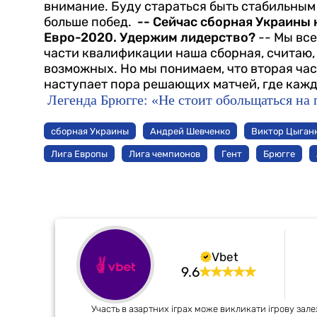
внимание. Буду стараться быть стабильным 
больше побед.
-- Сейчас сборная Украины 
Евро-2020. Удержим лидерство?
-- Мы все
части квалификации наша сборная, считаю, 
возможных. Но мы понимаем, что вторая час
наступает пора решающих матчей, где кажд
Легенда Брюгге: «Не стоит обольщаться на
сборная Украины
Андрей Шевченко
Виктор Цыган
Лига Европы
Лига чемпионов
Гент
Брюгге
Vbet
9.6
Участь в азартних іграх може викликати ігрову зале