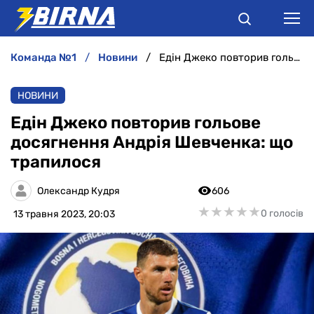
команда №1
новини
Едін Джеко повторив гольове досягнення Андрія Шевченка: що трапилося
НОВИНИ
НОВИНИ
АНАЛІТИКА
Едін Джеко повторив гольове
досягнення Андрія Шевченка: що
ІНТЕРВ'Ю
трапилося
РІЗНЕ
Олександр Кудря
606
★
★
★
★
★
★
★
★
★
★
0 голосів
13 травня 2023, 20:03
БУКМЕКЕРИ