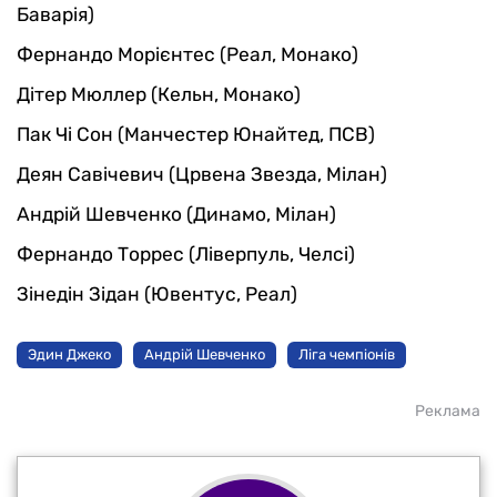
Баварія)
Фернандо Морієнтес (Реал, Монако)
Дітер Мюллер (Кельн, Монако)
Пак Чі Сон (Манчестер Юнайтед, ПСВ)
Деян Савічевич (Црвена Звезда, Мілан)
Андрій Шевченко (Динамо, Мілан)
Фернандо Торрес (Ліверпуль, Челсі)
Зінедін Зідан (Ювентус, Реал)
Эдин Джеко
Андрій Шевченко
Ліга чемпіонів
Реклама