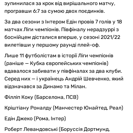
зупинилася за крок від вирішального матчу,
програвши 6:7 за сумою двох поєдинків.
За два сезони з Інтером Едін провів 7 голів у 18
матчах Ліги чемпіонів. Півфіналу нерадзуррі з
боснійцем дісталися вперше, у сезоні 2021/22
вилетівши у першому раунді плей-оф.
Лише 11 футболістам в історії Ліги чемпіонів
(раніше — Кубка європейських чемпіонів)
вдавалося забивати у півфіналах за два клуби.
Серед них — і українець Андрій Шевченко, який
відзначався за Динамо та Мілан.
Філліп Коку (Барселона, ПСВ)
Кріштіану Роналду (Манчестер Юнайтед, Реал)
Едін Джеко (Рома, Інтер)
Роберт Левандовські (Боруссія Дортмунд,