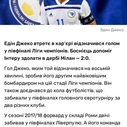
Эдин Джеко
Едін Джеко втретє в кар'єрі відзначився голом
у півфіналі Ліги чемпіонів. Боснієць допоміг
Інтеру здолати в дербі Мілан — 2:0.
Гол Джеко, яким той відзначився на восьмій
хвилині, зробив його другим найвіковішим
бомбардиром на цій стадії Ліги чемпіонів. Він
також доєднався до кола футболістів, що
забивали у півфіналах головного євротурніру за
два різних клуби.
У сезоні 2017/18 форвард у складі Роми двічі
забивав у півфіналах Ліверпулю. А його команда