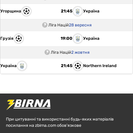
Угорщина
Україна
21:45
Ліга Націй
28 вересня
Грузія
Україна
19:00
Ліга Націй
2 жовтня
Україна
Northern Ireland
21:45
При цитуванні та використанні будь-яких матеріалів
посилання на zbirna.com обов'язкове