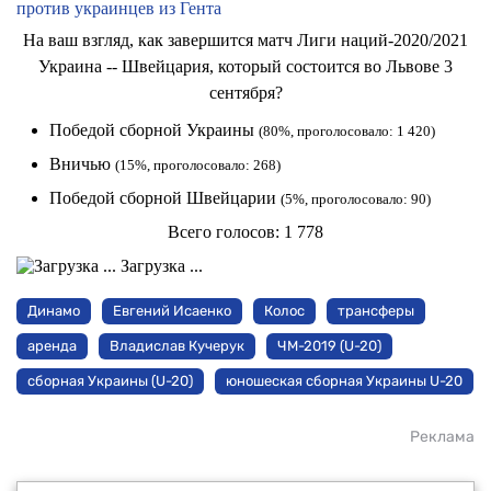
против украинцев из Гента
На ваш взгляд, как завершится матч Лиги наций-2020/2021
Украина -- Швейцария, который состоится во Львове 3
сентября?
Победой сборной Украины
(80%, проголосовало: 1 420)
Вничью
(15%, проголосовало: 268)
Победой сборной Швейцарии
(5%, проголосовало: 90)
Всего голосов:
1 778
Загрузка ...
Динамо
Евгений Исаенко
Колос
трансферы
аренда
Владислав Кучерук
ЧМ-2019 (U-20)
сборная Украины (U-20)
юношеская сборная Украины U-20
Реклама