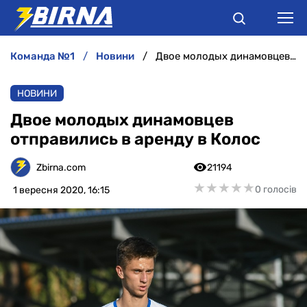
команда №1
новини
Двое молодых динамовцев отправились в аренду в Колос
НОВИНИ
НОВИНИ
АНАЛІТИКА
Двое молодых динамовцев
отправились в аренду в Колос
ІНТЕРВ'Ю
Zbirna.com
21194
РІЗНЕ
★
★
★
★
★
★
★
★
★
★
0 голосів
1 вересня 2020, 16:15
БУКМЕКЕРИ