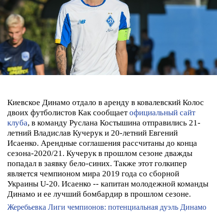
Киевское Динамо отдало в аренду в ковалевский Колос
двоих футболистов
Как сообщает
официальный сайт
клуба
, в команду Руслана Костышина отправились 21-
летний Владислав Кучерук и 20-летний Евгений
Исаенко. Арендные соглашения рассчитаны до конца
сезона-2020/21.
Кучерук в прошлом сезоне дважды
попадал в заявку бело-синих. Также этот голкипер
является чемпионом мира 2019 года со сборной
Украины U-20.
Исаенко -- капитан молодежной команды
Динамо и ее лучший бомбардир в прошлом сезоне.
Жеребьевка Лиги чемпионов: потенциальная дуэль Динамо