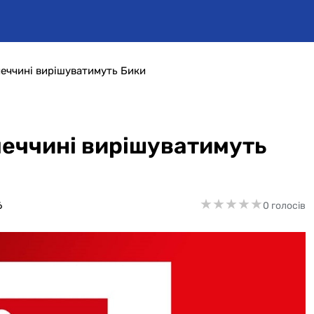
меччині вирішуватимуть Бики
меччині вирішуватимуть
★
★
★
★
★
★
★
★
★
★
6
0 голосів