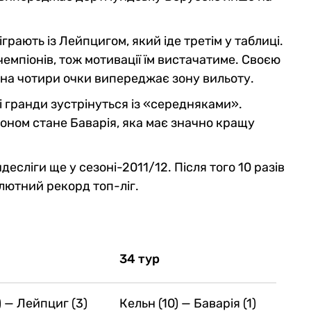
грають із Лейпцигом, який іде третім у таблиці.
 чемпіонів, тож мотивації їм вистачатиме. Своєю
 на чотири очки випереджає зону вильоту.
і гранди зустрінуться із «середняками».
іоном стане Баварія, яка має значно кращу
сліги ще у сезоні-2011/12. Після того 10 разів
олютний рекорд топ-ліг.
34 тур
) — Лейпциг (3)
Кельн (10) — Баварія (1)