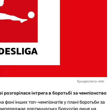
бундеслига-min
зі розгорілася інтрига в боротьбі за чемпіонство
на фоні інших топ-чемпіонатів у плані боротьби за
ія випереджає дортмундську Боруссію лише на