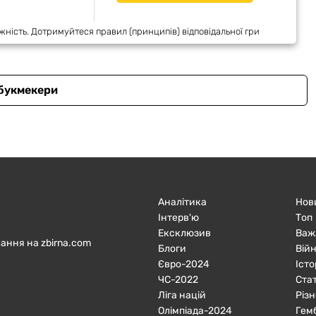
жність. Дотримуйтеся правил (принципів) відповідальної гри
 букмекери
Аналітика
Нов
Інтерв'ю
Топ
Ексклюзив
Важ
ання на zbirna.com
Блоги
Війн
Євро-2024
Істо
ЧC-2022
Ста
Ліга націй
Різн
Олімпіада-2024
Гем