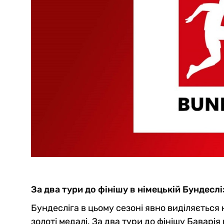
За два тури до фінішу в німецькій Бундеслі
Бундесліга в цьому сезоні явно виділяється 
золоті медалі. За два тури до фінішу Бавар