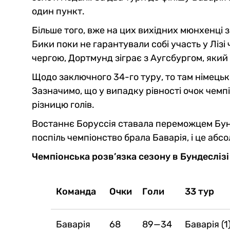
один пункт.
Більше того, вже на цих вихідних мюнхенці зі
Бики поки не гарантували собі участь у Лізі
чергою, Дортмунд зіграє з Аугсбургом, який
Щодо заключного 34-го туру, то там німецьк
Зазначимо, що у випадку рівності очок чемп
різницю голів.
Востаннє Боруссія ставала переможцем Бунде
поспіль чемпіонство брала Баварія, і це абс
Чемпіонська розв’язка сезону в Бундеслізі
Команда
Очки
Голи
33 тур
Баварія
68
89—34
Баварія (1