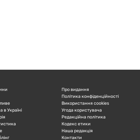
ини
Про видання
Політика конфіденційності
ливе
Використання cookies
а в Україні
Угода користувача
рія
Редакційна політика
тистика
Кодекс етики
е
Наша редакція
блінг
Контакти