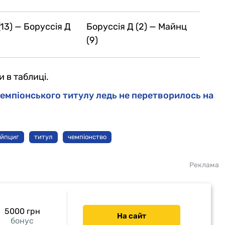
(13) — Боруссія Д
Боруссія Д (2) — Майнц
(9)
 в таблиці.
 чемпіонського титулу ледь не перетворилось на
ейпциг
титул
чемпіонство
Реклама
5000 грн
На сайт
бонус