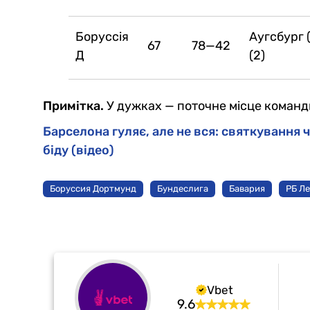
Боруссія
Аугсбург 
67
78—42
Д
(2)
Примітка.
У дужках — поточне місце команди
Барселона гуляє, але не вся: святкування
біду (відео)
Боруссия Дортмунд
Бундеслига
Бавария
РБ Л
Vbet
9.6