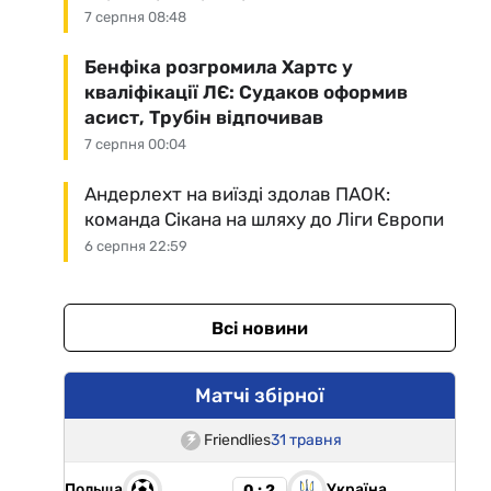
7 серпня 08:48
Бенфіка розгромила Хартс у
кваліфікації ЛЄ: Судаков оформив
асист, Трубін відпочивав
7 серпня 00:04
Андерлехт на виїзді здолав ПАОК:
команда Сікана на шляху до Ліги Європи
6 серпня 22:59
Всі новини
Матчі збірної
Friendlies
31 травня
Польща
Україна
0 : 2