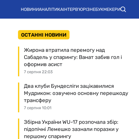
НОВИНИ
АНАЛІТИКА
ІНТЕРВ'Ю
РІЗНЕ
БУКМЕКЕРИ
ОСТАННІ НОВИНИ
Жирона втратила перемогу над
Сабадель у спарингу: Ванат забив гол і
оформив асист
7 серпня 22:03
Два клуби Бундесліги зацікавилися
Мудриком: озвучено основну перешкоду
трансферу
7 серпня 10:01
Збірна України WU-17 розпочала збір:
підопічні Лемешко зазнали поразки у
першому спарингу