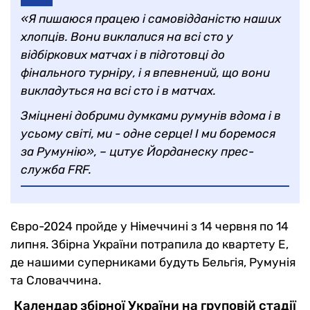
«Я пишаюся працею і самовідданістю наших
хлопців. Вони виклалися на всі сто у
відбіркових матчах і в підготовці до
фінального турніру, і я впевнений, що вони
викладуться на всі сто і в матчах.
Зміцнені добрими думками румунів вдома і в
усьому світі, ми - одне серце! І ми боремося
за Румунію», – цитує Йорданеску прес-
служба FRF.
Євро-2024 пройде у Німеччині з 14 червня по 14
липня. Збірна України потрапила до квартету Е,
де нашими суперниками будуть Бельгія, Румунія
та Словаччина.
Календар збірної України на груповій стадії