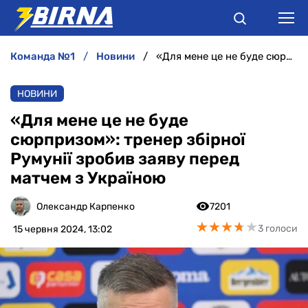
команда №1
новини
«Для мене це не буде сюрпризом»: тренер збірної Румунії зробив заяву перед матчем з Україною
НОВИНИ
НОВИНИ
АНАЛІТИКА
«Для мене це не буде
сюрпризом»: тренер збірної
ІНТЕРВ'Ю
Румунії зробив заяву перед
матчем з Україною
РІЗНЕ
Олександр Карпенко
7201
БУКМЕКЕРИ
★
★
★
★
★
★
★
★
★
★
3 голоси
15 червня 2024, 13:02