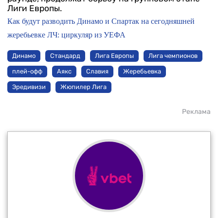
Лиги Европы.
Как будут разводить Динамо и Спартак на сегодняшней
жеребьевке ЛЧ: циркуляр из УЕФА
Динамо
Стандард
Лига Европы
Лига чемпионов
плей-офф
Аякс
Славия
Жеребьевка
Эредивизи
Жюпилер Лига
Реклама