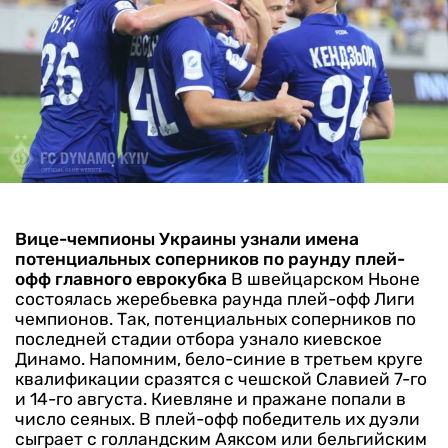
Вице-чемпионы Украины узнали имена
потенциальных соперников по раунду плей-
офф главного еврокубка
В швейцарском Ньоне
состоялась жеребьевка раунда плей-офф Лиги
чемпионов. Так, потенциальных соперников по
последней стадии отбора узнало киевское
Динамо. Напомним, бело-синие в третьем круге
квалификации сразятся с чешской Славией 7-го
и 14-го августа.
Киевляне и пражане попали в
число сеяных. В плей-офф победитель их дуэли
сыграет с голландским Аяксом или бельгийским