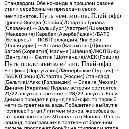
Стандардом. Обе команды в прошлом сезоне
стали серебряными призерами своих
Путь чемпионов. Плей-офф
чемпионатов.
Црвена Звезда (Сербия)/Спартак Трнава
(Словакия) -- Зальцбург (Австрия)/Шкендия
(Македония)
Карабах (Азербайджан)/БАТЭ
(Беларусь) -- ПСВ (Голландия)
Янг Бойз
(Швейцария) -- Астана (Казахстан)/Динамо
Загреб (Хорватия)
Мальме (Швеция)/МОЛ Види
(Венгрия) -- Селтик (Шотландия)/АЕК (Греция)
Путь представителей лиг. Плей-офф
Бенфика (Португалия)/Фенербахче (Турция) --
ПАОК (Греция)/Спартак (Россия)
Стандард
(Бельгия)/Аякс (Голландия) -- Славия (Чехия)/
Динамо (Украина)
Первые встречи состоятся
21/22 августа, ответные — 28/29 августа. Если
Динамо пройдет в раунд плей-офф, то первый
матч сыграет на выезде.
Победители выйдут в
групповой этап Лиги чемпионов, жеребьевка
которой состоится 30 августа в Монако.
Шесть
команд, проигравших в третьем отборочном
раунде, продолжат борьбу на групповом этапе