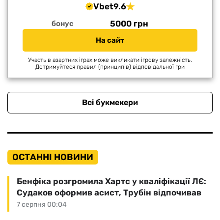
Vbet
9.6
5000 грн
бонус
На сайт
Участь в азартних іграх може викликати ігрову залежність.
Дотримуйтеся правил (принципів) відповідальної гри
Всі букмекери
ОСТАННІ НОВИНИ
Бенфіка розгромила Хартс у кваліфікації ЛЄ:
Судаков оформив асист, Трубін відпочивав
7 серпня 00:04