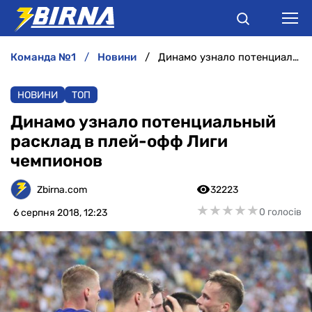
команда №1
новини
Динамо узнало потенциальный расклад в плей-офф Лиги чемпионов
НОВИНИ
НОВИНИ
ТОП
АНАЛІТИКА
Динамо узнало потенциальный
расклад в плей-офф Лиги
ІНТЕРВ'Ю
чемпионов
РІЗНЕ
Zbirna.com
32223
★
★
★
★
★
★
★
★
★
★
0 голосів
6 серпня 2018, 12:23
БУКМЕКЕРИ